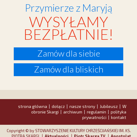
Przymierze z Maryją
WYSYŁAMY
BEZPŁATNIE!
Zamów dla siebie
Zamów dla bliskich
strona główna
dołącz
nasze strony
Jubileusz
W
|
|
|
|
obronie Skargi
archiwum
regulamin
polityka
|
|
|
prywatności
kontakt
|
Copyright © by STOWARZYSZENIE KULTURY CHRZEŚCIJAŃSKIEJ IM. KS.
PIOTRA SKARGI |
Aktualności
|
Piotr Skarga TV
|
Apostolat