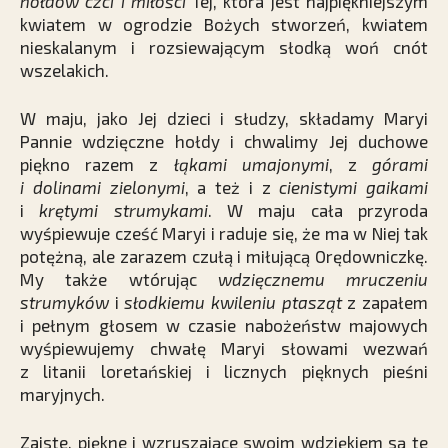
hołdów czci i miłości
Tej, która jest najpiękniejszym
kwiatem w ogrodzie Bożych stworzeń, kwiatem
nieskalanym i rozsiewającym słodką woń cnót
wszelakich.
W maju, jako Jej dzieci i słudzy, składamy Maryi
Pannie wdzięczne hołdy i chwalimy Jej duchowe
piękno razem z
łąkami umajonymi
, z
górami
i dolinami zielonymi
, a też i z
cienistymi gaikami
i
krętymi strumykami
. W maju cała przyroda
wyśpiewuje cześć Maryi i raduje się, że ma w Niej tak
potężną, ale zarazem czułą i miłującą Orędowniczkę.
My także wtórując
wdzięcznemu mruczeniu
strumyków
i
słodkiemu kwileniu ptasząt
z zapałem
i pełnym głosem w czasie nabożeństw majowych
wyśpiewujemy chwałę Maryi słowami wezwań
z litanii loretańskiej i licznych pięknych pieśni
maryjnych.
Zaiste, piękne i wzruszające swoim wdziękiem są te