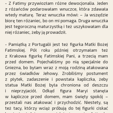
- Z Fatimy przywiozłam różne dewocjonalia. Jeden
z różańców podarowałam wnuczce, która zdawała
wtedy maturę. Teraz wnuczka mówi: – Ja wszędzie
biorę ten różaniec, bo on mi pomaga. Druga wnuczka
jest tegoroczną maturzystką i też uszykowałam dla
niej różaniec, żeby ją prowadził.
- Pamiątką z Portugalii jest też figurka Matki Bożej
Fatimskiej. Pół roku później otrzymałam też
z Krakowa figurkę Fatimskiej Pani, a trzecią mam
przed domem. Pojechaliśmy po nią specjalnie do
Gniezna, bo byłam wraz z moją rodziną atakowana
przez świadków Jehowy. Zrobiliśmy postument
z płytek, zadaszenie i powstała kapliczka, żeby
statua Matki Bożej była chroniona od deszczu
i nieprzyjaciół. Odkąd figura Maryi stanęła
w kapliczce przed domem, mam święty spokój –
przestali nas atakować i przychodzić. Niestety, są
też tacy, którzy wciąż próbują do tej figurki ciskać