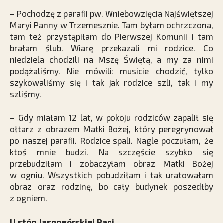
– Pochodzę z parafii pw. Wniebowzięcia Najświętszej
Maryi Panny w Trzemesznie. Tam byłam ochrzczona,
tam też przystąpiłam do Pierwszej Komunii i tam
brałam ślub. Wiarę przekazali mi rodzice. Co
niedziela chodzili na Mszę Świętą, a my za nimi
podążaliśmy. Nie mówili: musicie chodzić, tylko
szykowaliśmy się i tak jak rodzice szli, tak i my
szliśmy.
– Gdy miałam 12 lat, w pokoju rodziców zapalił się
ołtarz z obrazem Matki Bożej, który peregrynował
po naszej parafii. Rodzice spali. Nagle poczułam, że
ktoś mnie budzi. Na szczęście szybko się
przebudziłam i zobaczyłam obraz Matki Bożej
w ogniu. Wszystkich pobudziłam i tak uratowałam
obraz oraz rodzinę, bo cały budynek poszedłby
z ogniem.
U stóp Jasnogórskiej Pani