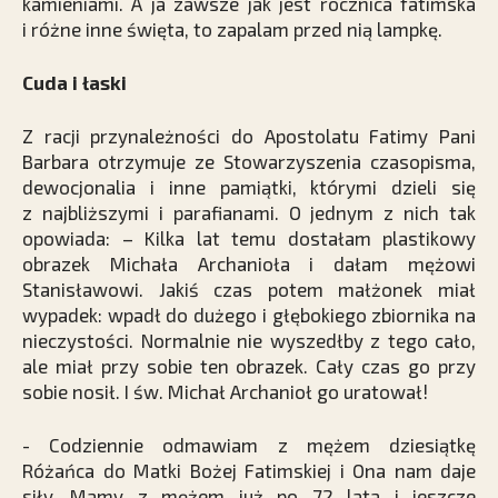
kamieniami. A ja zawsze jak jest rocznica fatimska
i różne inne święta, to zapalam przed nią lampkę.
Cuda i łaski
Z racji przynależności do Apostolatu Fatimy Pani
Barbara otrzymuje ze Stowarzyszenia czasopisma,
dewocjonalia i inne pamiątki, którymi dzieli się
z najbliższymi i parafianami. O jednym z nich tak
opowiada: – Kilka lat temu dostałam plastikowy
obrazek Michała Archanioła i dałam mężowi
Stanisławowi. Jakiś czas potem małżonek miał
wypadek: wpadł do dużego i głębokiego zbiornika na
nieczystości. Normalnie nie wyszedłby z tego cało,
ale miał przy sobie ten obrazek. Cały czas go przy
sobie nosił. I św. Michał Archanioł go uratował!
- Codziennie odmawiam z mężem dziesiątkę
Różańca do Matki Bożej Fatimskiej i Ona nam daje
siły. Mamy z mężem już po 72 lata i jeszcze