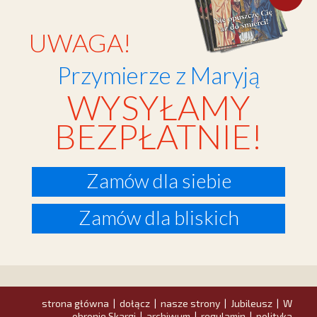
UWAGA!
Przymierze z Maryją
WYSYŁAMY
BEZPŁATNIE!
Zamów dla siebie
Zamów dla bliskich
strona główna
dołącz
nasze strony
Jubileusz
W
|
|
|
|
obronie Skargi
archiwum
regulamin
polityka
|
|
|