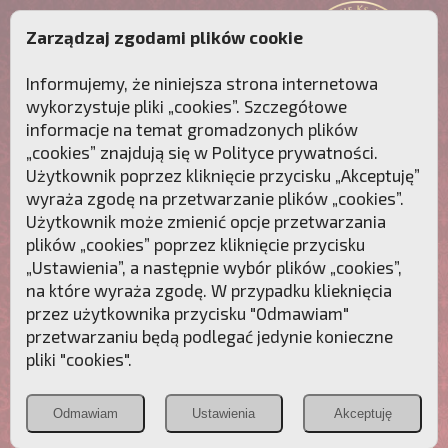
Zarządzaj zgodami plików cookie
Informujemy, że niniejsza strona internetowa
wykorzystuje pliki „cookies”. Szczegółowe
informacje na temat gromadzonych plików
„cookies” znajdują się w
Polityce prywatności
.
Użytkownik poprzez kliknięcie przycisku „Akceptuję”
wyraża zgodę na przetwarzanie plików „cookies”.
Użytkownik może zmienić opcje przetwarzania
plików „cookies” poprzez kliknięcie przycisku
„Ustawienia”, a następnie wybór plików „cookies”,
na które wyraża zgodę. W przypadku klieknięcia
Przebudźmy sumienia Polaków!
przez użytkownika przycisku "Odmawiam"
przetwarzaniu będą podlegać jedynie konieczne
Polonia
Przymierze
PCh24.pl
pliki "cookies".
Christiana
z Maryją
Odmawiam
Ustawienia
Akceptuję
POZNAJ APOSTOLAT FATIMY
WESPRZYJ
NAS