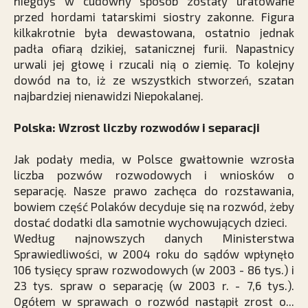
niegdyś w cudowny sposób zostały uratowane
przed hordami tatarskimi siostry zakonne. Figura
kilkakrotnie była dewastowana, ostatnio jednak
padła ofiarą dzikiej, satanicznej furii. Napastnicy
urwali jej głowę i rzucali nią o ziemię. To kolejny
dowód na to, iż ze wszystkich stworzeń, szatan
najbardziej nienawidzi Niepokalanej.
Polska: Wzrost liczby rozwodów i separacji
Jak podały media, w Polsce gwałtownie wzrosła
liczba pozwów rozwodowych i wniosków o
separację. Nasze prawo zachęca do rozstawania,
bowiem część Polaków decyduje się na rozwód, żeby
dostać dodatki dla samotnie wychowujących dzieci.
Według najnowszych danych Ministerstwa
Sprawiedliwości, w 2004 roku do sądów wpłynęło
106 tysięcy spraw rozwodowych (w 2003 - 86 tys.) i
23 tys. spraw o separację (w 2003 r. - 7,6 tys.).
Ogółem w sprawach o rozwód nastąpił zrost o...