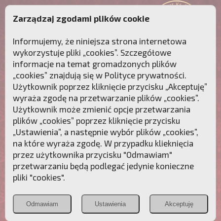
Zarządzaj zgodami plików cookie
Informujemy, że niniejsza strona internetowa
wykorzystuje pliki „cookies”. Szczegółowe
informacje na temat gromadzonych plików
„cookies” znajdują się w
Polityce prywatności
.
Użytkownik poprzez kliknięcie przycisku „Akceptuję”
wyraża zgodę na przetwarzanie plików „cookies”.
Użytkownik może zmienić opcje przetwarzania
plików „cookies” poprzez kliknięcie przycisku
„Ustawienia”, a następnie wybór plików „cookies”,
na które wyraża zgodę. W przypadku klieknięcia
Przebudźmy sumienia Polaków!
przez użytkownika przycisku "Odmawiam"
przetwarzaniu będą podlegać jedynie konieczne
Polonia
Przymierze
PCh24.pl
pliki "cookies".
Christiana
z Maryją
Odmawiam
Ustawienia
Akceptuję
POZNAJ APOSTOLAT FATIMY
WESPRZYJ
NAS