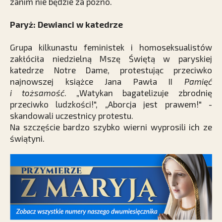
zanim nie będzie za późno.
Paryż: Dewianci w katedrze
Grupa kilkunastu feministek i homoseksualistów
zakłóciła niedzielną Mszę Świętą w paryskiej
katedrze Notre Dame, protestując przeciwko
najnowszej książce Jana Pawła II
Pamięć
i tożsamość
. „Watykan bagatelizuje zbrodnię
przeciwko ludzkości!", „Aborcja jest prawem!" -
skandowali uczestnicy protestu.
Na szczęście bardzo szybko wierni wyprosili ich ze
świątyni.