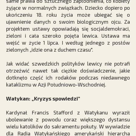
same prawa do sztucznego zapłodnienia, co kobiety
żyjące w normalnych związkach. Dziecko dopiero po
ukończeniu 18. roku życia może ubiegać się o
ujawnienie danych o swoim biologicznym ojcu. Za
projektem ustawy opowiadają się socjaldemokraci,
zieloni i cała szeroko pojęta lewica. Ustawa ma
wejść w życie 1 lipca. I według jednego z posłów
zielonych „idzie ona z duchem czasu".
Jak widać szwedzkich polityków lewicy nie potrafi
otrzeźwić nawet tak ciężkie doświadczenie, jakie
dotknęło część ich rodaków podczas niedawnego
kataklizmu w Azji Południowo-Wschodniej.
Watykan: „Kryzys spowiedzi"
Kardynał Francis Stafford z Watykanu wyraził
ubolewanie z powodu coraz większego dystansu
wielu katolików do sakramentu pokuty. W wywiadzie
dla Radia Watykańskiego amerykański hierarcha