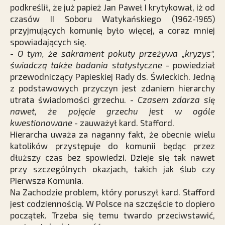
podkreślił, że już papież Jan Paweł I krytykował, iż od
czasów II Soboru Watykańskiego (1962-1965)
przyjmujących komunię było więcej, a coraz mniej
spowiadających się.
-
O tym, że sakrament pokuty przeżywa „kryzys",
świadczą także badania statystyczne
- powiedział
przewodniczący Papieskiej Rady ds. Świeckich. Jedną
z podstawowych przyczyn jest zdaniem hierarchy
utrata świadomości grzechu. -
Czasem zdarza się
nawet, że pojęcie grzechu jest w ogóle
kwestionowane
- zauważył kard. Stafford.
Hierarcha uważa za naganny fakt, że obecnie wielu
katolików przystępuje do komunii będąc przez
dłuższy czas bez spowiedzi. Dzieje się tak nawet
przy szczególnych okazjach, takich jak ślub czy
Pierwsza Komunia.
Na Zachodzie problem, który poruszył kard. Stafford
jest codziennością. W Polsce na szczęście to dopiero
początek. Trzeba się temu twardo przeciwstawić,