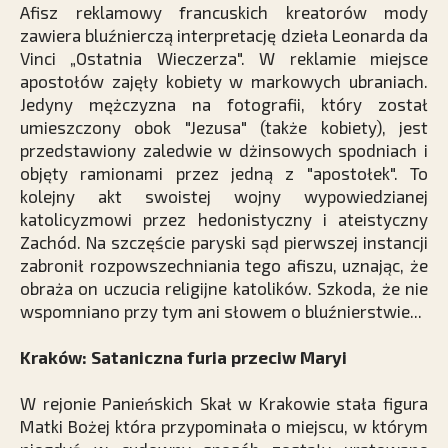
Afisz reklamowy francuskich kreatorów mody
zawiera bluźnierczą interpretację dzieła Leonarda da
Vinci „Ostatnia Wieczerza". W reklamie miejsce
apostołów zajęły kobiety w markowych ubraniach.
Jedyny mężczyzna na fotografii, który został
umieszczony obok "Jezusa" (także kobiety), jest
przedstawiony zaledwie w dżinsowych spodniach i
objęty ramionami przez jedną z "apostołek". To
kolejny akt swoistej wojny wypowiedzianej
katolicyzmowi przez hedonistyczny i ateistyczny
Zachód. Na szczęście paryski sąd pierwszej instancji
zabronił rozpowszechniania tego afiszu, uznając, że
obraża on uczucia religijne katolików. Szkoda, że nie
wspomniano przy tym ani słowem o bluźnierstwie...
Kraków: Sataniczna furia przeciw Maryi
W rejonie Panieńskich Skał w Krakowie stała figura
Matki Bożej która przypominała o miejscu, w którym