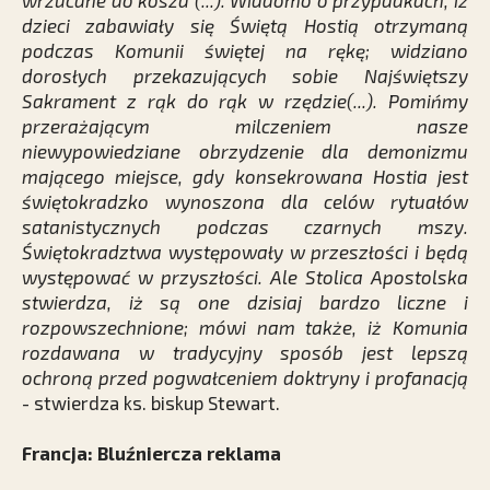
wrzucane do kosza (...). Wiadomo o przypadkach, iż
dzieci zabawiały się Świętą Hostią otrzymaną
podczas Komunii świętej na rękę; widziano
dorosłych przekazujących sobie Najświętszy
Sakrament z rąk do rąk w rzędzie(...). Pomińmy
przerażającym milczeniem nasze
niewypowiedziane obrzydzenie dla demonizmu
mającego miejsce, gdy konsekrowana Hostia jest
świętokradzko wynoszona dla celów rytuałów
satanistycznych podczas czarnych mszy.
Świętokradztwa występowały w przeszłości i będą
występować w przyszłości. Ale Stolica Apostolska
stwierdza, iż są one dzisiaj bardzo liczne i
rozpowszechnione; mówi nam także, iż Komunia
rozdawana w tradycyjny sposób jest lepszą
ochroną przed pogwałceniem doktryny i profanacją
- stwierdza ks. biskup Stewart.
Francja: Bluźniercza reklama