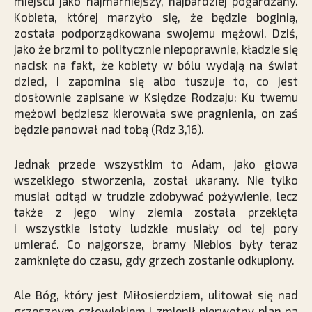
miejscu jako najmarniejszy, najbardziej pogardzany.
Kobieta, której marzyło się, że będzie boginią,
została podporządkowana swojemu mężowi. Dziś,
jako że brzmi to politycznie niepoprawnie, kładzie się
nacisk na fakt, że kobiety w bólu wydają na świat
dzieci, i zapomina się albo tuszuje to, co jest
dosłownie zapisane w Księdze Rodzaju: Ku twemu
mężowi będziesz kierowała swe pragnienia, on zaś
będzie panował nad tobą (Rdz 3,16).
Jednak przede wszystkim to Adam, jako głowa
wszelkiego stworzenia, został ukarany. Nie tylko
musiał odtąd w trudzie zdobywać pożywienie, lecz
także z jego winy ziemia została przeklęta
i wszystkie istoty ludzkie musiały od tej pory
umierać. Co najgorsze, bramy Niebios były teraz
zamknięte do czasu, gdy grzech zostanie odkupiony.
Ale Bóg, który jest Miłosierdziem, ulitował się nad
grzesznym człowiekiem i zmienił pierwotny plan na