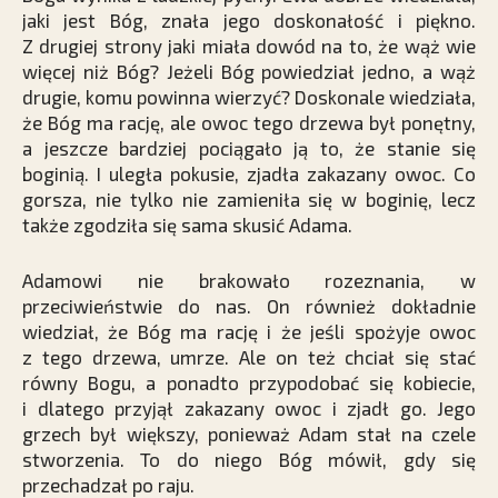
jaki jest Bóg, znała jego doskonałość i piękno.
Z drugiej strony jaki miała dowód na to, że wąż wie
więcej niż Bóg? Jeżeli Bóg powiedział jedno, a wąż
drugie, komu powinna wierzyć? Doskonale wiedziała,
że Bóg ma rację, ale owoc tego drzewa był ponętny,
a jeszcze bardziej pociągało ją to, że stanie się
boginią. I uległa pokusie, zjadła zakazany owoc. Co
gorsza, nie tylko nie zamieniła się w boginię, lecz
także zgodziła się sama skusić Adama.
Adamowi nie brakowało rozeznania, w
przeciwieństwie do nas. On również dokładnie
wiedział, że Bóg ma rację i że jeśli spożyje owoc
z tego drzewa, umrze. Ale on też chciał się stać
równy Bogu, a ponadto przypodobać się kobiecie,
i dlatego przyjął zakazany owoc i zjadł go. Jego
grzech był większy, ponieważ Adam stał na czele
stworzenia. To do niego Bóg mówił, gdy się
przechadzał po raju.