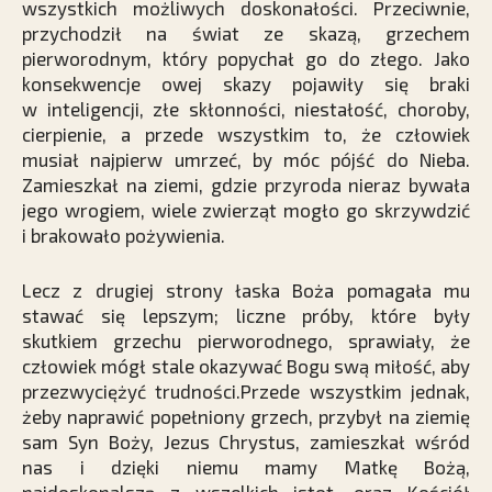
wszystkich możliwych doskonałości. Przeciwnie,
przychodził na świat ze skazą, grzechem
pierworodnym, który popychał go do złego. Jako
konsekwencje owej skazy pojawiły się braki
w inteligencji, złe skłonności, niestałość, choroby,
cierpienie, a przede wszystkim to, że człowiek
musiał najpierw umrzeć, by móc pójść do Nieba.
Zamieszkał na ziemi, gdzie przyroda nieraz bywała
jego wrogiem, wiele zwierząt mogło go skrzywdzić
i brakowało pożywienia.
Lecz z drugiej strony łaska Boża pomagała mu
stawać się lepszym; liczne próby, które były
skutkiem grzechu pierworodnego, sprawiały, że
człowiek mógł stale okazywać Bogu swą miłość, aby
przezwyciężyć trudności.Przede wszystkim jednak,
żeby naprawić popełniony grzech, przybył na ziemię
sam Syn Boży, Jezus Chrystus, zamieszkał wśród
nas i dzięki niemu mamy Matkę Bożą,