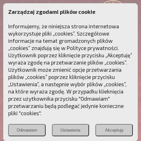
Zarządzaj zgodami plików cookie
Informujemy, że niniejsza strona internetowa
wykorzystuje pliki „cookies”. Szczegółowe
informacje na temat gromadzonych plików
„cookies” znajdują się w
Polityce prywatności
.
Użytkownik poprzez kliknięcie przycisku „Akceptuję”
wyraża zgodę na przetwarzanie plików „cookies”.
Użytkownik może zmienić opcje przetwarzania
plików „cookies” poprzez kliknięcie przycisku
„Ustawienia”, a następnie wybór plików „cookies”,
na które wyraża zgodę. W przypadku klieknięcia
Przebudźmy sumienia Polaków!
przez użytkownika przycisku "Odmawiam"
przetwarzaniu będą podlegać jedynie konieczne
Polonia
Przymierze
PCh24.pl
pliki "cookies".
Christiana
z Maryją
Odmawiam
Ustawienia
Akceptuję
POZNAJ APOSTOLAT FATIMY
WESPRZYJ
NAS