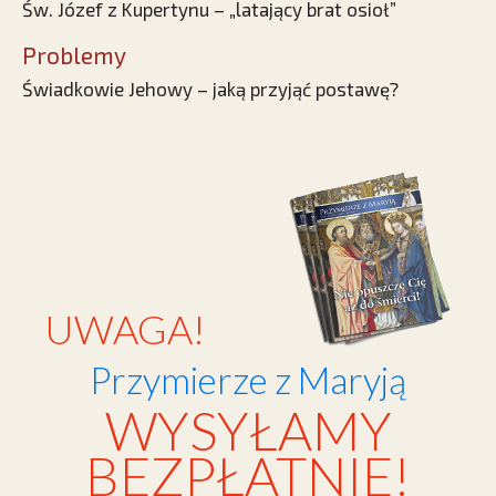
Św. Józef z Kupertynu – „latający brat osioł”
Problemy
Świadkowie Jehowy – jaką przyjąć postawę?
UWAGA!
Przymierze z Maryją
WYSYŁAMY
BEZPŁATNIE!