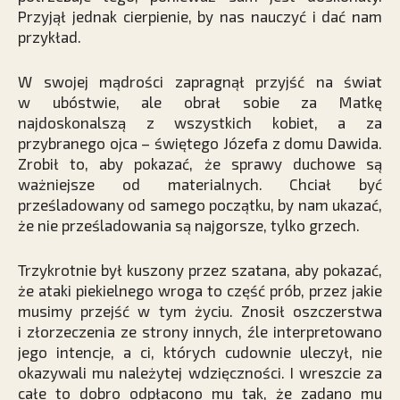
Przyjął jednak cierpienie, by nas nauczyć i dać nam
przykład.
W swojej mądrości zapragnął przyjść na świat
w ubóstwie, ale obrał sobie za Matkę
najdoskonalszą z wszystkich kobiet, a za
przybranego ojca – świętego Józefa z domu Dawida.
Zrobił to, aby pokazać, że sprawy duchowe są
ważniejsze od materialnych. Chciał być
prześladowany od samego początku, by nam ukazać,
że nie prześladowania są najgorsze, tylko grzech.
Trzykrotnie był kuszony przez szatana, aby pokazać,
że ataki piekielnego wroga to część prób, przez jakie
musimy przejść w tym życiu. Znosił oszczerstwa
i złorzeczenia ze strony innych, źle interpretowano
jego intencje, a ci, których cudownie uleczył, nie
okazywali mu należytej wdzięczności. I wreszcie za
całe to dobro odpłacono mu tak, że zadano mu