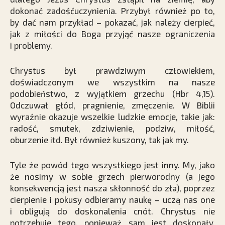
dokonać zadośćuczynienia. Przybył również po to,
by dać nam przykład – pokazać, jak należy cierpieć,
jak z miłości do Boga przyjąć nasze ograniczenia
i problemy.
Chrystus był prawdziwym człowiekiem,
doświadczonym we wszystkim na nasze
podobieństwo, z wyjątkiem grzechu (Hbr 4,15).
Odczuwał głód, pragnienie, zmęczenie. W Biblii
wyraźnie okazuje wszelkie ludzkie emocje, takie jak:
radość, smutek, zdziwienie, podziw, miłość,
oburzenie itd. Był również kuszony, tak jak my.
Tyle że powód tego wszystkiego jest inny. My, jako
że nosimy w sobie grzech pierworodny (a jego
konsekwencją jest nasza skłonność do zła), poprzez
cierpienie i pokusy odbieramy naukę – uczą nas one
i obligują do doskonalenia cnót. Chrystus nie
potrzebuje tego, ponieważ sam jest doskonały.