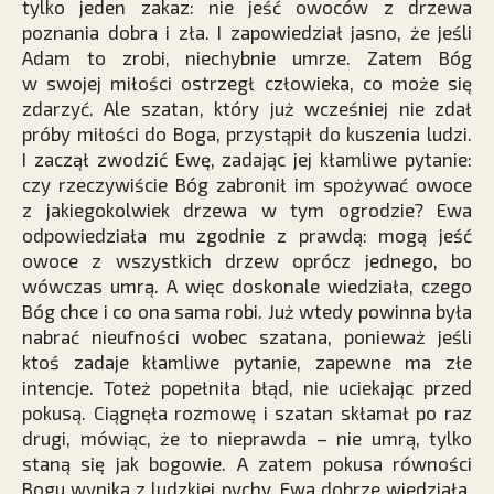
tylko jeden zakaz: nie jeść owoców z drzewa
poznania dobra i zła. I zapowiedział jasno, że jeśli
Adam to zrobi, niechybnie umrze. Zatem Bóg
w swojej miłości ostrzegł człowieka, co może się
zdarzyć. Ale szatan, który już wcześniej nie zdał
próby miłości do Boga, przystąpił do kuszenia ludzi.
I zaczął zwodzić Ewę, zadając jej kłamliwe pytanie:
czy rzeczywiście Bóg zabronił im spożywać owoce
z jakiegokolwiek drzewa w tym ogrodzie? Ewa
odpowiedziała mu zgodnie z prawdą: mogą jeść
owoce z wszystkich drzew oprócz jednego, bo
wówczas umrą. A więc doskonale wiedziała, czego
Bóg chce i co ona sama robi. Już wtedy powinna była
nabrać nieufności wobec szatana, ponieważ jeśli
ktoś zadaje kłamliwe pytanie, zapewne ma złe
intencje. Toteż popełniła błąd, nie uciekając przed
pokusą. Ciągnęła rozmowę i szatan skłamał po raz
drugi, mówiąc, że to nieprawda – nie umrą, tylko
staną się jak bogowie. A zatem pokusa równości
Bogu wynika z ludzkiej pychy. Ewa dobrze wiedziała,