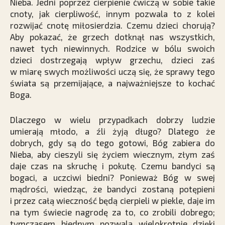
Nieba. Jedni poprzez cierpienie ćwiczą w sobie takie
cnoty, jak cierpliwość, innym pozwala to z kolei
rozwijać cnotę miłosierdzia. Czemu dzieci chorują?
Aby pokazać, że grzech dotknął nas wszystkich,
nawet tych niewinnych. Rodzice w bólu swoich
dzieci dostrzegają wpływ grzechu, dzieci zaś
w miarę swych możliwości uczą się, że sprawy tego
świata są przemijające, a najważniejsze to kochać
Boga.
Dlaczego w wielu przypadkach dobrzy ludzie
umierają młodo, a źli żyją długo? Dlatego że
dobrych, gdy są do tego gotowi, Bóg zabiera do
Nieba, aby cieszyli się życiem wiecznym, złym zaś
daje czas na skruchę i pokutę. Czemu bandyci są
bogaci, a uczciwi biedni? Ponieważ Bóg w swej
mądrości, wiedząc, że bandyci zostaną potępieni
i przez całą wieczność będą cierpieli w piekle, daje im
na tym świecie nagrodę za to, co zrobili dobrego;
tymczasem biednym pozwala wielokrotnie dzięki