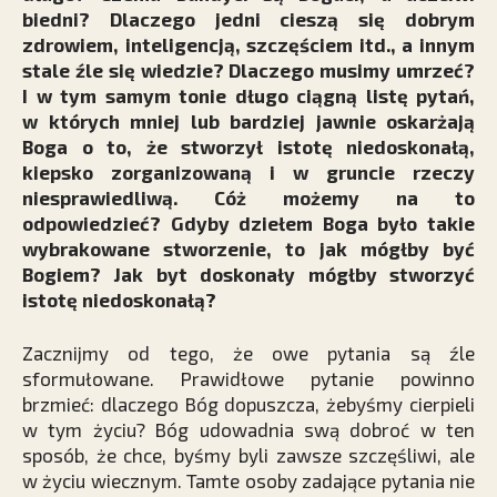
biedni? Dlaczego jedni cieszą się dobrym
zdrowiem, inteligencją, szczęściem itd., a innym
stale źle się wiedzie? Dlaczego musimy umrzeć?
I w tym samym tonie długo ciągną listę pytań,
w których mniej lub bardziej jawnie oskarżają
Boga o to, że stworzył istotę niedoskonałą,
kiepsko zorganizowaną i w gruncie rzeczy
niesprawiedliwą. Cóż możemy na to
odpowiedzieć? Gdyby dziełem Boga było takie
wybrakowane stworzenie, to jak mógłby być
Bogiem? Jak byt doskonały mógłby stworzyć
istotę niedoskonałą?
Zacznijmy od tego, że owe pytania są źle
sformułowane. Prawidłowe pytanie powinno
brzmieć: dlaczego Bóg dopuszcza, żebyśmy cierpieli
w tym życiu? Bóg udowadnia swą dobroć w ten
sposób, że chce, byśmy byli zawsze szczęśliwi, ale
w życiu wiecznym. Tamte osoby zadające pytania nie