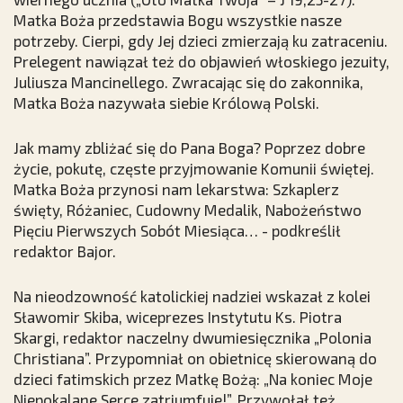
Matka Boża przedstawia Bogu wszystkie nasze
potrzeby. Cierpi, gdy Jej dzieci zmierzają ku zatraceniu.
Prelegent nawiązał też do objawień włoskiego jezuity,
Juliusza Mancinellego. Zwracając się do zakonnika,
Matka Boża nazywała siebie Królową Polski.
Jak mamy zbliżać się do Pana Boga? Poprzez dobre
życie, pokutę, częste przyjmowanie Komunii świętej.
Matka Boża przynosi nam lekarstwa: Szkaplerz
święty, Różaniec, Cudowny Medalik, Nabożeństwo
Pięciu Pierwszych Sobót Miesiąca… - podkreślił
redaktor Bajor.
Na nieodzowność katolickiej nadziei wskazał z kolei
Sławomir Skiba, wiceprezes Instytutu Ks. Piotra
Skargi, redaktor naczelny dwumiesięcznika „Polonia
Christiana”. Przypomniał on obietnicę skierowaną do
dzieci fatimskich przez Matkę Bożą: „Na koniec Moje
Niepokalane Serce zatriumfuje!”. Przywołał też