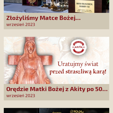
Złożyliśmy Matce Bożej
Ostrobramskiej pozłacane wotum
wrzesień 2023
Orędzie Matki Bożej z Akity po 50
latach rozpowszechnione wśród
wrzesień 2023
Polaków!