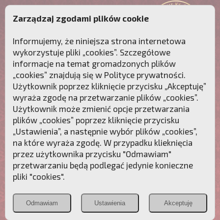
Zarządzaj zgodami plików cookie
Informujemy, że niniejsza strona internetowa
wykorzystuje pliki „cookies”. Szczegółowe
informacje na temat gromadzonych plików
„cookies” znajdują się w
Polityce prywatności
.
Użytkownik poprzez kliknięcie przycisku „Akceptuję”
wyraża zgodę na przetwarzanie plików „cookies”.
Użytkownik może zmienić opcje przetwarzania
plików „cookies” poprzez kliknięcie przycisku
„Ustawienia”, a następnie wybór plików „cookies”,
na które wyraża zgodę. W przypadku klieknięcia
Przebudźmy sumienia Polaków!
przez użytkownika przycisku "Odmawiam"
przetwarzaniu będą podlegać jedynie konieczne
Polonia
Przymierze
PCh24.pl
pliki "cookies".
Christiana
z Maryją
Odmawiam
Ustawienia
Akceptuję
POZNAJ APOSTOLAT FATIMY
WESPRZYJ
NAS