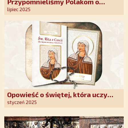
Przypomnieliśmy Polakom o
obecności Anioła Stróża!
lipiec 2025
Opowieść o świętej, która uczy
szczerego oddania się Bogu.
styczeń 2025
Duchowe wzmocnienie i światło
nadziei w XXI wieku