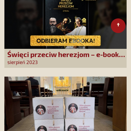
Święci przeciw herezjom – e-book
dla Darczyńców PCh24.pl
sierpień 2023