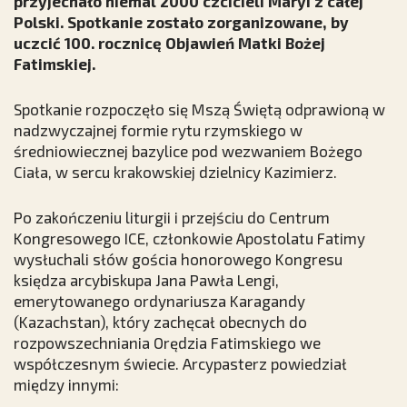
przyjechało niemal 2000 czcicieli Maryi z całej
Polski. Spotkanie zostało zorganizowane, by
uczcić 100. rocznicę Objawień Matki Bożej
Fatimskiej.
Spotkanie rozpoczęło się Mszą Świętą odprawioną w
nadzwyczajnej formie rytu rzymskiego w
średniowiecznej bazylice pod wezwaniem Bożego
Ciała, w sercu krakowskiej dzielnicy Kazimierz.
Po zakończeniu liturgii i przejściu do Centrum
Kongresowego ICE, członkowie Apostolatu Fatimy
wysłuchali słów gościa honorowego Kongresu
księdza arcybiskupa Jana Pawła Lengi,
emerytowanego ordynariusza Karagandy
(Kazachstan), który zachęcał obecnych do
rozpowszechniania Orędzia Fatimskiego we
współczesnym świecie. Arcypasterz powiedział
między innymi: