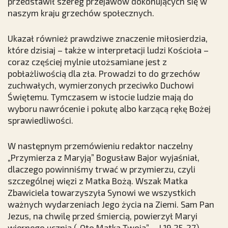
przedstawił szereg przejawów dokonujących się w
naszym kraju grzechów społecznych.
Ukazał również prawdziwe znaczenie miłosierdzia,
które dzisiaj – także w interpretacji ludzi Kościoła –
coraz częściej mylnie utożsamiane jest z
pobłażliwością dla zła. Prowadzi to do grzechów
zuchwałych, wymierzonych przeciwko Duchowi
Świętemu. Tymczasem w istocie ludzie mają do
wyboru nawrócenie i pokutę albo karzącą rękę Bożej
sprawiedliwości.
W następnym przemówieniu redaktor naczelny
„Przymierza z Maryją” Bogusław Bajor wyjaśniał,
dlaczego powinniśmy trwać w przymierzu, czyli
szczególnej więzi z Matka Bożą. Wszak Matka
Zbawiciela towarzyszyła Synowi we wszystkich
ważnych wydarzeniach Jego życia na Ziemi. Sam Pan
Jezus, na chwilę przed śmiercią, powierzył Maryi
wiernego ucznia („Oto Matka Twoja” – J 19,25-27).