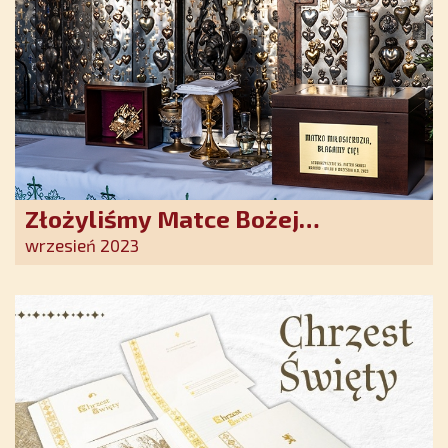
Złożyliśmy Matce Bożej
Ostrobramskiej pozłacane wotum
wrzesień 2023