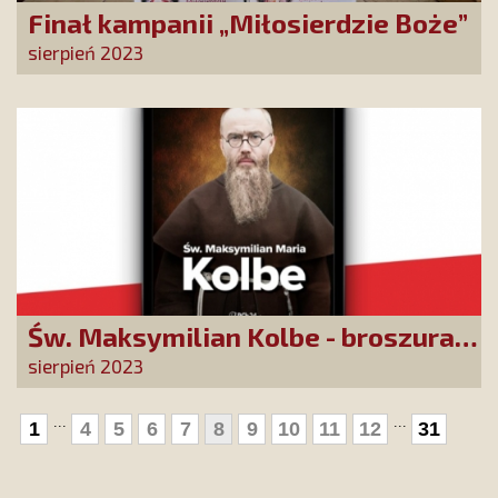
Finał kampanii „Miłosierdzie Boże”
sierpień 2023
Św. Maksymilian Kolbe - broszura
w 82. rocznicę śmierci
sierpień 2023
...
...
1
4
5
6
7
8
9
10
11
12
31