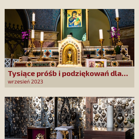
Tysiące próśb i podziękowań dla
Matki Bożej Nieustającej Pomocy!
wrzesień 2023