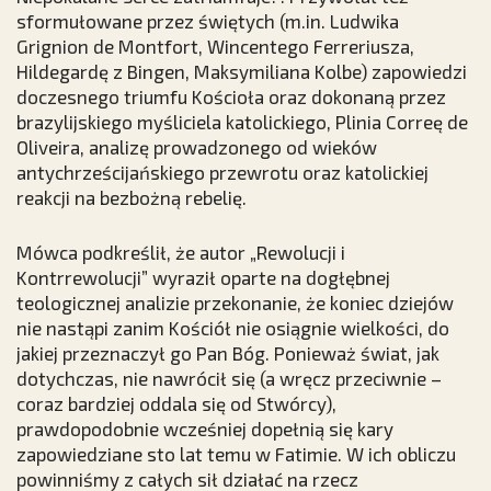
sformułowane przez świętych (m.in. Ludwika
Grignion de Montfort, Wincentego Ferreriusza,
Hildegardę z Bingen, Maksymiliana Kolbe) zapowiedzi
doczesnego triumfu Kościoła oraz dokonaną przez
brazylijskiego myśliciela katolickiego, Plinia Correę de
Oliveira, analizę prowadzonego od wieków
antychrześcijańskiego przewrotu oraz katolickiej
reakcji na bezbożną rebelię.
Mówca podkreślił, że autor „Rewolucji i
Kontrrewolucji” wyraził oparte na dogłębnej
teologicznej analizie przekonanie, że koniec dziejów
nie nastąpi zanim Kościół nie osiągnie wielkości, do
jakiej przeznaczył go Pan Bóg. Ponieważ świat, jak
dotychczas, nie nawrócił się (a wręcz przeciwnie –
coraz bardziej oddala się od Stwórcy),
prawdopodobnie wcześniej dopełnią się kary
zapowiedziane sto lat temu w Fatimie. W ich obliczu
powinniśmy z całych sił działać na rzecz