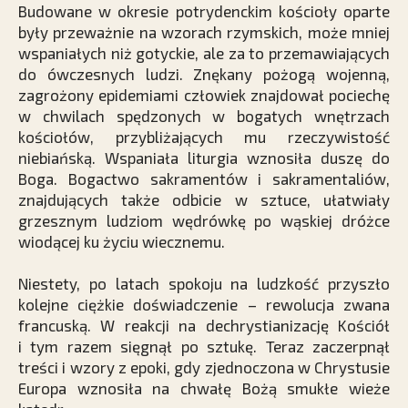
Budowane w okresie potrydenckim kościoły oparte
były przeważnie na wzorach rzymskich, może mniej
wspaniałych niż gotyckie, ale za to przemawiających
do ówczes­nych ludzi. Znękany pożogą wojenną,
zagrożony epidemiami człowiek znajdował pociechę
w chwilach spędzonych w bogatych wnętrzach
kościołów, przybliżających mu rzeczywistość
niebiańską. Wspaniała liturgia wznosiła duszę do
Boga. Bogactwo sakramentów i sakramentaliów,
znajdujących także odbicie w sztuce, ułatwiały
grzesznym ludziom wędrówkę po wąskiej dróżce
wiodącej ku życiu wiecznemu.
Niestety, po latach spokoju na ludzkość przyszło
kolejne ciężkie doświadczenie – rewolucja zwana
francuską. W reakcji na dechrystianizację Kościół
i tym razem sięgnął po sztukę. Teraz zaczerpnął
treści i wzory z epoki, gdy zjednoczona w Chrystusie
Europa wznosiła na chwałę Bożą smukłe wieże