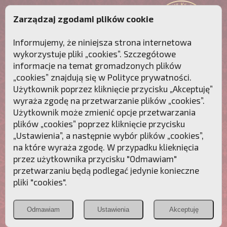
Zarządzaj zgodami plików cookie
Informujemy, że niniejsza strona internetowa
wykorzystuje pliki „cookies”. Szczegółowe
informacje na temat gromadzonych plików
„cookies” znajdują się w
Polityce prywatności
.
Użytkownik poprzez kliknięcie przycisku „Akceptuję”
wyraża zgodę na przetwarzanie plików „cookies”.
Użytkownik może zmienić opcje przetwarzania
plików „cookies” poprzez kliknięcie przycisku
„Ustawienia”, a następnie wybór plików „cookies”,
na które wyraża zgodę. W przypadku klieknięcia
Przebudźmy sumienia Polaków!
przez użytkownika przycisku "Odmawiam"
przetwarzaniu będą podlegać jedynie konieczne
Polonia
Przymierze
PCh24.pl
pliki "cookies".
Christiana
z Maryją
Odmawiam
Ustawienia
Akceptuję
POZNAJ APOSTOLAT FATIMY
WESPRZYJ
NAS