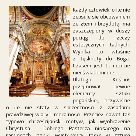
Każdy człowiek, o ile nie
zepsuje się obcowaniem
ze złem i brzydotą, ma
zaszczepiony w duszy
pociąg do rzeczy
estetycznych, ładnych.
Wynika to właśnie
z tęsknoty do Boga.
Czasem jest to uczucie
nieuświadomione.
Dlatego Kościół
przejmował pewne
elementy sztuki
pogańskiej, oczywiście
o ile nie stały w sprzeczności z zasadami
prawdziwej wiary i moralności. Przecież nawet tak
typowo chrześcijański motyw, jak wyobrażenie
Chrystusa – Dobrego Pasterza niosącego na
ramionach jagnię, występował także w sztuce