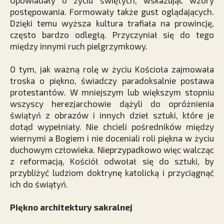
Opowiadały o życiu świętych, wskazując wzory
postępowania. Formowały także gust oglądających.
Dzięki temu wyższa kultura trafiała na prowincję,
często bardzo odległą. Przyczyniał się do tego
między innymi ruch pielgrzymkowy.
O tym, jak ważną rolę w życiu Kościoła zajmowała
troska o piękno, świadczy paradoksalnie postawa
protestantów. W mniejszym lub większym stopniu
wszyscy herezjarchowie dążyli do opróżnienia
świątyń z obrazów i innych dzieł sztuki, które je
dotąd wypełniały. Nie chcieli pośredników między
wiernymi a Bogiem i nie doceniali roli piękna w życiu
duchowym człowieka. Nieprzypadkowo więc walcząc
z reformacją, Kościół odwołał się do sztuki, by
przybliżyć ludziom doktrynę katolicką i przyciągnąć
ich do świątyń.
Piękno architektury sakralnej