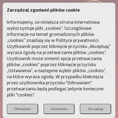
Zarządzaj zgodami plików cookie
Informujemy, że niniejsza strona internetowa
wykorzystuje pliki „cookies”. Szczegółowe
informacje na temat gromadzonych plików
„cookies” znajdują się w
Polityce prywatności
.
Użytkownik poprzez kliknięcie przycisku „Akceptuję”
wyraża zgodę na przetwarzanie plików „cookies”.
Użytkownik może zmienić opcje przetwarzania
plików „cookies” poprzez kliknięcie przycisku
„Ustawienia”, a następnie wybór plików „cookies”,
na które wyraża zgodę. W przypadku klieknięcia
Przebudźmy sumienia Polaków!
przez użytkownika przycisku "Odmawiam"
przetwarzaniu będą podlegać jedynie konieczne
Polonia
Przymierze
PCh24.pl
pliki "cookies".
Christiana
z Maryją
Odmawiam
Ustawienia
Akceptuję
POZNAJ APOSTOLAT FATIMY
WESPRZYJ
NAS