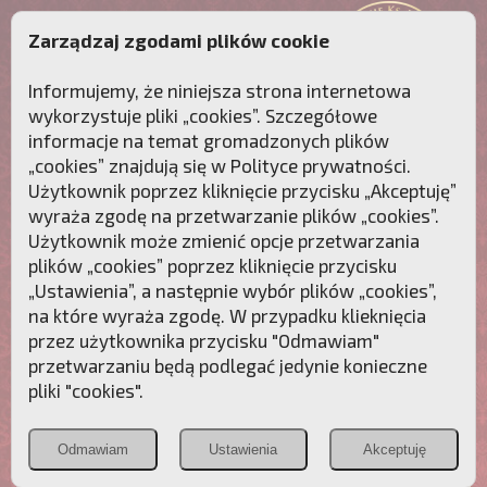
Zarządzaj zgodami plików cookie
Informujemy, że niniejsza strona internetowa
wykorzystuje pliki „cookies”. Szczegółowe
informacje na temat gromadzonych plików
„cookies” znajdują się w
Polityce prywatności
.
Użytkownik poprzez kliknięcie przycisku „Akceptuję”
wyraża zgodę na przetwarzanie plików „cookies”.
Użytkownik może zmienić opcje przetwarzania
plików „cookies” poprzez kliknięcie przycisku
„Ustawienia”, a następnie wybór plików „cookies”,
na które wyraża zgodę. W przypadku klieknięcia
Przebudźmy sumienia Polaków!
przez użytkownika przycisku "Odmawiam"
przetwarzaniu będą podlegać jedynie konieczne
Polonia
Przymierze
PCh24.pl
pliki "cookies".
Christiana
z Maryją
Odmawiam
Ustawienia
Akceptuję
POZNAJ APOSTOLAT FATIMY
WESPRZYJ
NAS