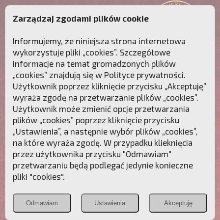
Zarządzaj zgodami plików cookie
Informujemy, że niniejsza strona internetowa
wykorzystuje pliki „cookies”. Szczegółowe
informacje na temat gromadzonych plików
„cookies” znajdują się w
Polityce prywatności
.
Użytkownik poprzez kliknięcie przycisku „Akceptuję”
wyraża zgodę na przetwarzanie plików „cookies”.
Użytkownik może zmienić opcje przetwarzania
plików „cookies” poprzez kliknięcie przycisku
„Ustawienia”, a następnie wybór plików „cookies”,
na które wyraża zgodę. W przypadku klieknięcia
Przebudźmy sumienia Polaków!
przez użytkownika przycisku "Odmawiam"
przetwarzaniu będą podlegać jedynie konieczne
Polonia
Przymierze
PCh24.pl
pliki "cookies".
Christiana
z Maryją
Odmawiam
Ustawienia
Akceptuję
POZNAJ APOSTOLAT FATIMY
WESPRZYJ
NAS