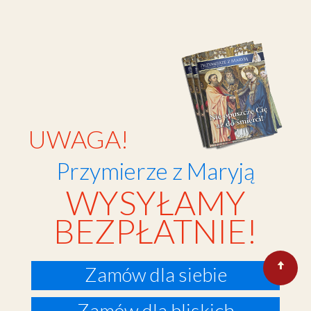
UWAGA!
Przymierze z Maryją
WYSYŁAMY
BEZPŁATNIE!
Zamów dla siebie
Zamów dla bliskich