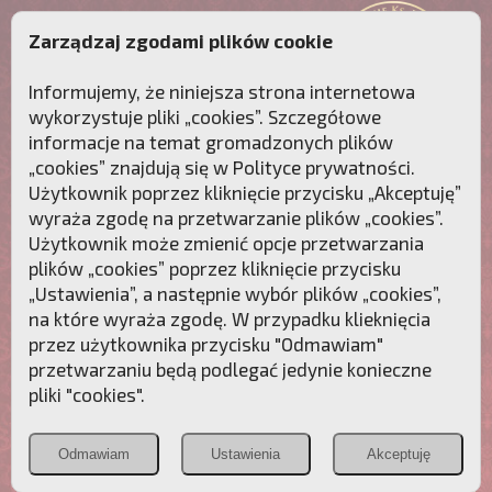
Zarządzaj zgodami plików cookie
Informujemy, że niniejsza strona internetowa
wykorzystuje pliki „cookies”. Szczegółowe
informacje na temat gromadzonych plików
„cookies” znajdują się w
Polityce prywatności
.
Użytkownik poprzez kliknięcie przycisku „Akceptuję”
wyraża zgodę na przetwarzanie plików „cookies”.
Użytkownik może zmienić opcje przetwarzania
plików „cookies” poprzez kliknięcie przycisku
„Ustawienia”, a następnie wybór plików „cookies”,
na które wyraża zgodę. W przypadku klieknięcia
Przebudźmy sumienia Polaków!
przez użytkownika przycisku "Odmawiam"
przetwarzaniu będą podlegać jedynie konieczne
Polonia
Przymierze
PCh24.pl
pliki "cookies".
Christiana
z Maryją
Odmawiam
Ustawienia
Akceptuję
POZNAJ APOSTOLAT FATIMY
WESPRZYJ
NAS