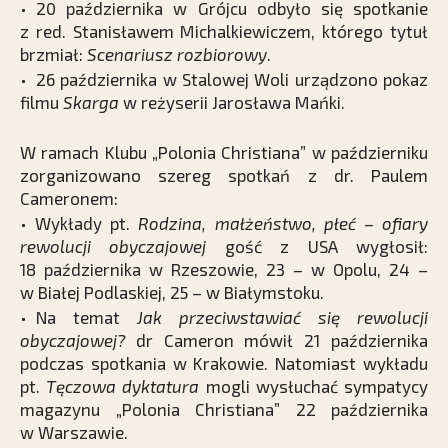
• 20 października w Grójcu odbyło się spotkanie
z red. Stanisławem Michalkiewiczem, którego tytuł
brzmiał:
Scenariusz rozbiorowy
.
• 26 października w Stalowej Woli urządzono pokaz
filmu
Skarga
w
reżyserii Jarosława Mańki.
W ramach Klubu „Polonia Christiana” w październiku
zorganizowano szereg spotkań z dr. Paulem
Cameronem:
• Wykłady pt.
Rodzina, małżeństwo, płeć – ofiary
rewolucji obyczajowej
gość z USA wygłosił:
18 października w Rzeszowie, 23 – w Opolu, 24 –
w Białej Podlaskiej, 25 – w Białymstoku.
• Na temat
Jak przeciwstawiać się rewolucji
obyczajowej?
dr Cameron mówił 21 października
podczas spotkania w Krakowie. Natomiast wykładu
pt.
Tęczowa dyktatura
mogli wysłuchać sympatycy
magazynu „Polonia Christiana” 22 października
w Warszawie.