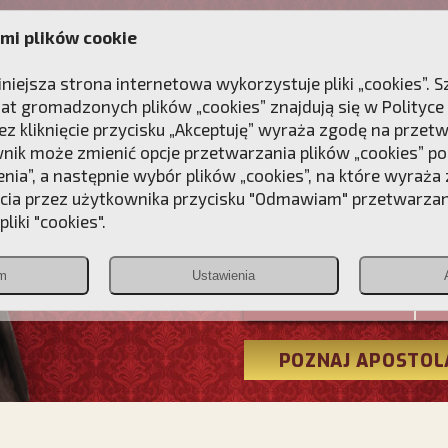
mi plików cookie
ANIE
DLA DUSZY
NAGRODA
KONTAKT
iniejsza strona internetowa wykorzystuje pliki „cookies”.
at gromadzonych plików „cookies” znajdują się w
Polityce
z kliknięcie przycisku „Akceptuję” wyraża zgodę na przet
wnik może zmienić opcje przetwarzania plików „cookies” pop
enia”, a następnie wybór plików „cookies”, na które wyraża
ęcia przez użytkownika przycisku "Odmawiam" przetwarza
Przebudźmy
liki "cookies".
Polonia
m
Ustawienia
Christiana
POZNAJ APOSTOL