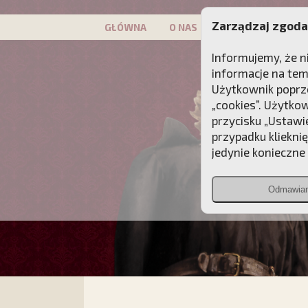
Zarządzaj zgoda
GŁÓWNA
O NAS
PATRON
KAMP
Informujemy, że n
informacje na tem
Użytkownik poprze
„cookies”. Użytko
przycisku „Ustawi
przypadku kliekni
jedynie konieczne p
Odmawia