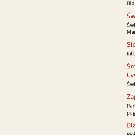
Dla
Św
Świ
Mar
Sł
Kil
Śr
Cy
Świ
Za
Pań
pog
Bl
Pię