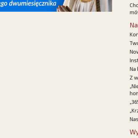
Cho
mów
Na
Ko
Two
Now
Ins
Na 
Z w
„Ni
ho
„36
„Kr
Nas
Wy