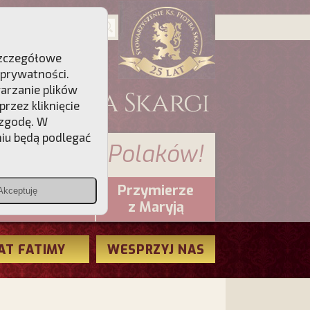
 Szczegółowe
 prywatności
.
warzanie plików
rzez kliknięcie
 zgodę. W
niu będą podlegać
 sumienia Polaków!
Przymierze
Akceptuję
PCh24.pl
z Maryją
AT FATIMY
WESPRZYJ NAS