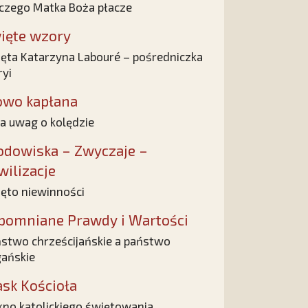
czego Matka Boża płacze
ięte wzory
ęta Katarzyna Labouré – pośredniczka
yi
owo kapłana
ka uwag o kolędzie
odowiska – Zwyczaje –
wilizacje
ęto niewinności
pomniane Prawdy i Wartości
stwo chrześcijańskie a państwo
ańskie
ask Kościoła
kno katolickiego świętowania