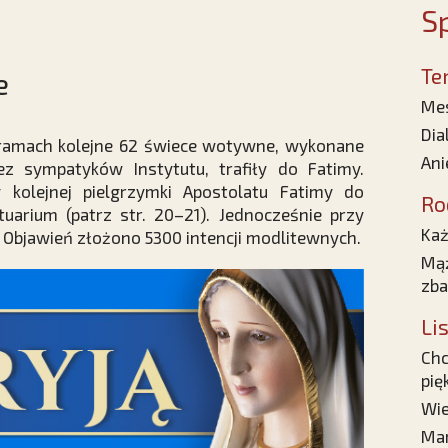
Sp
Te
e
Mes
Dia
 ramach kolejne 62 świece wotywne, wykonane
Ani
z sympatyków Instytutu, trafiły do Fatimy.
cy kolejnej pielgrzymki Apostolatu Fatimy do
Ro
tuarium (patrz str. 20–21). Jednocześnie przy
Każ
cy Objawień złożono 5300 intencji modlitewnych.
Mąż
zba
Li
Chc
pię
Wie
Mam