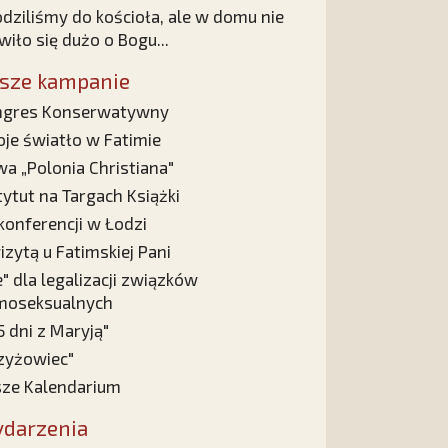
dziliśmy do kościoła, ale w domu nie
iło się dużo o Bogu...
sze kampanie
ngres Konserwatywny
je światło w Fatimie
a „Polonia Christiana"
tytut na Targach Książki
konferencji w Łodzi
izytą u Fatimskiej Pani
e" dla legalizacji związków
moseksualnych
5 dni z Maryją"
zyżowiec"
ze Kalendarium
darzenia