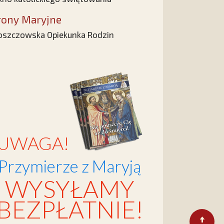
rony Maryjne
szczowska Opiekunka Rodzin
UWAGA!
Przymierze z Maryją
WYSYŁAMY
BEZPŁATNIE!