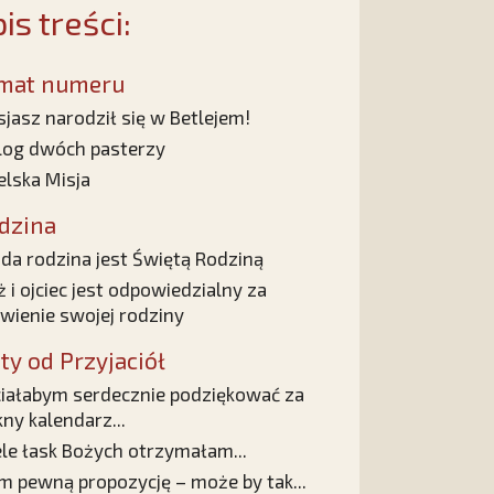
is treści:
mat numeru
jasz narodził się w Betlejem!
log dwóch pasterzy
elska Misja
dzina
da rodzina jest Świętą Rodziną
 i ojciec jest odpowiedzialny za
wienie swojej rodziny
sty od Przyjaciół
iałabym serdecznie podziękować za
kny kalendarz...
le łask Bożych otrzymałam...
 pewną propozycję – może by tak...