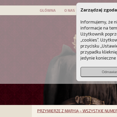
Zarządzaj zgoda
GŁÓWNA
O NAS
PATRON
KAMP
Informujemy, że n
informacje na tem
Użytkownik poprze
„cookies”. Użytko
przycisku „Ustawi
przypadku kliekni
jedynie konieczne p
Odmawia
PRZYMIERZE Z MARYJĄ – WSZYSTKIE NUME