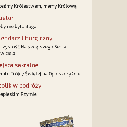
teśmy Królestwem, mamy Królową
lieton
by nie było Boga
lendarz Liturgiczny
czystość Najświętszego Serca
wiciela
ejsca sakralne
niki Trójcy Świętej na Opolszczyźnie
tolik w podróży
apieskim Rzymie