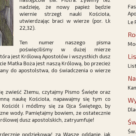
Fas
nadzieję, że nowy papież będzie
Ap
wiernie strzegł nauki Kościoła,
utwierdzając braci w wierze (por. Łk
Le 
22,32).
Ro
Ten numer naszego pisma
Mod
poświęciliśmy w dużej mierze
Li
która jest Królową Apostołów i wszystkich dusz
cie Matka Boża jest naszą Królową, bo przecież
Lis
łany do apostolstwa, do świadczenia o wierze
Na
Ka
ię zwieść Złemu, czytajmy Pismo Święte oraz
enną naukę Kościoła, napawajmy się tym co
Wy
 Kościół i módlmy się za Ojca Świętego, by
Dla
zne wody. Pamiętajmy bowiem, że ostatecznie
Królowej dusz apostolskich, zatryumfuje!
Św
Św.
erdecznie podziękować za Wasze oddanie, jak