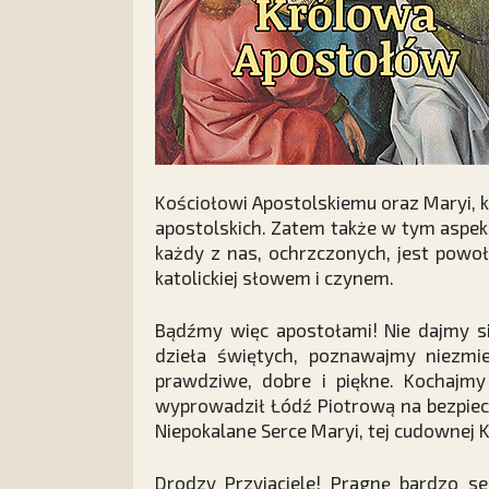
Kościołowi Apostolskiemu oraz Maryi, 
apostolskich. Zatem także w tym aspek
każdy z nas, ochrzczonych, jest powo
katolickiej słowem i czynem.
Bądźmy więc apostołami! Nie dajmy s
dzieła świętych, poznawajmy niezmi
prawdziwe, dobre i piękne. Kochajmy
wyprowadził Łódź Piotrową na bezpiec
Niepokalane Serce Maryi, tej cudownej 
Drodzy Przyjaciele! Pragnę bardzo s