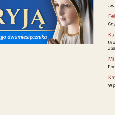
Jes
Fe
Gdy
Ka
Uro
Zba
Mi
Pom
Ka
W p