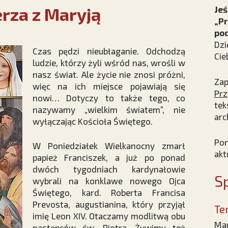
rza z Maryją
Jeś
„Pr
po
Dzi
Czas pędzi nieubłaganie. Odchodzą
Cie
ludzie, którzy żyli wśród nas, wrośli w
nasz świat. Ale życie nie znosi próżni,
Zap
więc na ich miejsce pojawiają się
Prz
nowi… Dotyczy to także tego, co
tek
nazywamy „wielkim światem”, nie
arc
wyłączając Kościoła Świętego.
Pon
W Poniedziałek Wielkanocny zmarł
akt
papież Franciszek, a już po ponad
dwóch tygodniach kardynałowie
Sp
wybrali na konklawe nowego Ojca
Świętego, kard. Roberta Francisa
Prevosta, augustianina, który przyjął
Te
imię Leon XIV. Otaczamy modlitwą obu
Mar
następców św. Piotra. Żywimy też