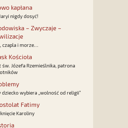
owo kapłana
aryi nigdy dosyć!
odowiska – Zwyczaje –
wilizacje
, czapla i morze…
ask Kościoła
t św. Józefa Rzemieślnika, patrona
otników
oblemy
 dziecko wybiera „wolność od religii”
ostolat Fatimy
knięcie Karoliny
storia