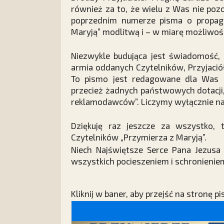
również za to, że wielu z Was nie po
poprzednim numerze pisma o propago
Maryją” modlitwą i – w miarę możliwośc
Niezwykle budująca jest świadomość, 
armia oddanych Czytelników, Przyjació
To pismo jest redagowane dla Was 
przecież żadnych państwowych dotacji
reklamodawców”. Liczymy wyłącznie n
Dziękuję raz jeszcze za wszystko, 
Czytelników „Przymierza z Maryją”.
Niech Najświętsze Serce Pana Jezusa 
wszystkich pocieszeniem i schronieniem
Kliknij w baner, aby przejść na stronę p