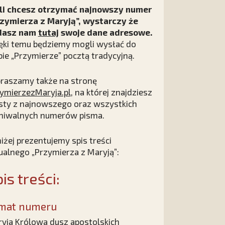
li chcesz otrzymać najnowszy numer
zymierza z Maryją”, wystarczy że
dasz nam
tutaj
swoje dane adresowe.
ęki temu będziemy mogli wysłać do
bie „Przymierze” pocztą tradycyjną.
raszamy także na stronę
ymierzezMaryja.pl
,
na której znajdziesz
sty z najnowszego oraz wszystkich
hiwalnych numerów pisma.
iżej prezentujemy spis treści
ualnego „Przymierza z Maryją”:
is treści:
mat numeru
yja Królowa dusz apostolskich