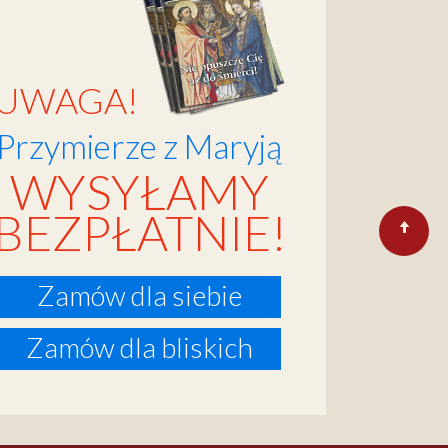
UWAGA!
Przymierze z Maryją
WYSYŁAMY
BEZPŁATNIE!
Zamów dla siebie
Zamów dla bliskich