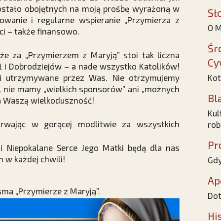
zostało obojętnych na moją prośbę wyrażoną w
Sł
wanie i regularne wspieranie „Przymierza z
O M
i – także finansowo.
Śr
że za „Przymierzem z Maryją” stoi tak liczna
Cy
ł i Dobrodziejów – a nade wszystko Katolików!
i utrzymywane przez Was. Nie otrzymujemy
Kot
, nie mamy „wielkich sponsorów” ani „możnych
Bl
a Waszą wielkoduszność!
Kul
trwając w gorącej modlitwie za wszystkich
rob
Pr
i Niepokalane Serce Jego Matki będą dla nas
 w każdej chwili!
Gdy
Ap
isma „Przymierze z Maryją”.
Dot
Hi