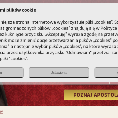
mi plików cookie
ANIE
DLA DUSZY
NAGRODA
KONTAKT
iniejsza strona internetowa wykorzystuje pliki „cookies”.
at gromadzonych plików „cookies” znajdują się w
Polityce
z kliknięcie przycisku „Akceptuję” wyraża zgodę na przet
wnik może zmienić opcje przetwarzania plików „cookies” pop
enia”, a następnie wybór plików „cookies”, na które wyraża
ęcia przez użytkownika przycisku "Odmawiam" przetwarza
Przebudźmy
liki "cookies".
Polonia
m
Ustawienia
Christiana
POZNAJ APOSTOL
RY