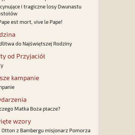
cynujące i tragiczne losy Dwunastu
ostołów
Pape est mort, vive le Pape!
dzina
litwa do Najświętszej Rodziny
sty od Przyjaciół
ty
sze kampanie
mpanie
darzenia
czego Matka Boża płacze?
ięte wzory
 Otton z Bambergu misjonarz Pomorza