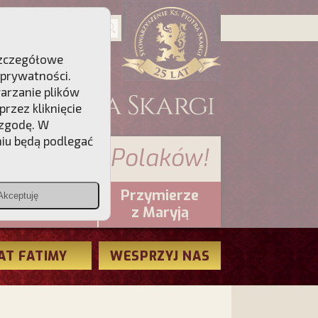
 Szczegółowe
 prywatności
.
warzanie plików
rzez kliknięcie
 zgodę. W
niu będą podlegać
 sumienia Polaków!
Przymierze
Akceptuję
PCh24.pl
z Maryją
AT FATIMY
WESPRZYJ NAS