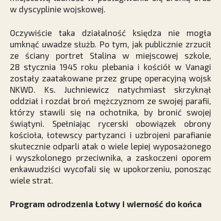
w dyscyplinie wojskowej.
Oczywiście taka działalność księdza nie mogła
umknąć uwadze służb. Po tym, jak publicznie zrzucił
ze ściany portret Stalina w miejscowej szkole,
28 stycznia 1945 roku plebania i kościół w Vanagi
zostały zaatakowane przez grupę operacyjną wojsk
NKWD. Ks. Juchniewicz natychmiast skrzyknął
oddział i rozdał broń mężczyznom ze swojej parafii,
którzy stawili się na ochotnika, by bronić swojej
świątyni. Spełniając rycerski obowiązek obrony
kościoła, łotewscy partyzanci i uzbrojeni parafianie
skutecznie odparli atak o wiele lepiej wyposażonego
i wyszkolonego przeciwnika, a zaskoczeni oporem
enkawudziści wycofali się w upokorzeniu, ponosząc
wiele strat.
Program odrodzenia Łotwy i wierność do końca