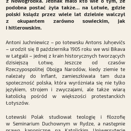
z Nowogródka. Jednak mało kto wie o tym, że
podobna postać żyła także… na Łotwie, gdzie
polski ksiądz przez wiele lat dzielnie walczył
z okupantem zarówno sowieckim, jak
i hitlerowskim.
Antoni Juchniewicz – po łotewsku Antons Juhņevičs
– urodził się 8 października 1905 roku we wsi Bikava
w Łatgalii – jednej z krain historycznych tworzących
dzisiejszą Łotwę. Jeszcze od czasów
Rzeczypospolitej Obojga Narodów, kiedy ziemie te
należały do Inflant, zamieszkiwała tam duża
społeczność polska, która wyróżniała się nie tylko
językiem, strojem i zwyczajami, ale także wiarą
katolicką pośród w większości protestanckich
Łotyszów.
Łotewski Polak studiował teologię i filozofię
w Seminarium Duchownym w Rydze, a następnie
prawo kanoniczne na Katolickim Uniwersytecie