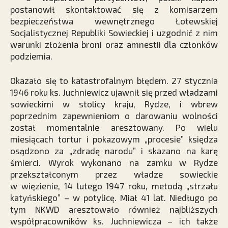
postanowił skontaktować się z komisarzem
bezpieczeństwa wewnętrznego Łotewskiej
Socjalistycznej Republiki Sowieckiej i uzgodnić z nim
warunki złożenia broni oraz amnestii dla członków
podziemia.
Okazało się to katastrofalnym błędem. 27 stycznia
1946 roku ks. Juchniewicz ujawnił się przed władzami
sowieckimi w stolicy kraju, Rydze, i wbrew
poprzednim zapewnieniom o darowaniu wolności
został momentalnie aresztowany. Po wielu
miesiącach tortur i pokazowym „procesie” księdza
osądzono za „zdradę narodu” i skazano na karę
śmierci. Wyrok wykonano na zamku w Rydze
przekształconym przez władze sowieckie
w więzienie, 14 lutego 1947 roku, metodą „strzału
katyńskiego” – w potylicę. Miał 41 lat. Niedługo po
tym NKWD aresztowało również najbliższych
współpracowników ks. Juchniewicza – ich także