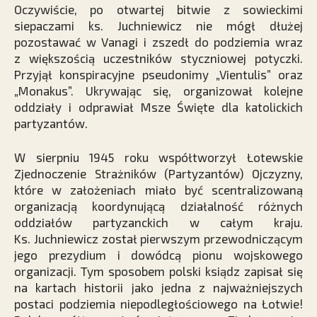
Oczywiście, po otwartej bitwie z sowieckimi
siepaczami ks. Juchniewicz nie mógł dłużej
pozostawać w Vanagi i zszedł do podziemia wraz
z większością uczestników styczniowej potyczki.
Przyjął konspiracyjne pseudonimy „Vientulis” oraz
„Monakus”. Ukrywając się, organizował kolejne
oddziały i odprawiał Msze Święte dla katolickich
partyzantów.
W sierpniu 1945 roku współtworzył Łotewskie
Zjednoczenie Strażników (Partyzantów) Ojczyzny,
które w założeniach miało być scentralizowaną
organizacją koordynującą działalność różnych
oddziałów partyzanckich w całym kraju.
Ks. Juchniewicz został pierwszym przewodniczącym
jego prezydium i dowódcą pionu wojskowego
organizacji. Tym sposobem polski ksiądz zapisał się
na kartach historii jako jedna z najważniejszych
postaci podziemia niepodległościowego na Łotwie!