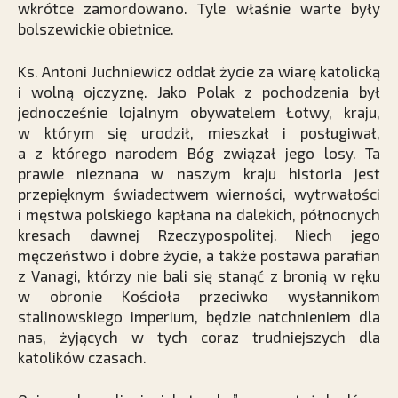
wkrótce zamordowano. Tyle właśnie warte były
bolszewickie obietnice.
Ks. Antoni Juchniewicz oddał życie za wiarę katolicką
i wolną ojczyznę. Jako Polak z pochodzenia był
jednocześnie lojalnym obywatelem Łotwy, kraju,
w którym się urodził, mieszkał i posługiwał,
a z którego narodem Bóg związał jego losy. Ta
prawie nieznana w naszym kraju historia jest
przepięknym świadectwem wierności, wytrwałości
i męstwa polskiego kapłana na dalekich, północnych
kresach dawnej Rzeczypospolitej. Niech jego
męczeństwo i dobre życie, a także postawa parafian
z Vanagi, którzy nie bali się stanąć z bronią w ręku
w obronie Kościoła przeciwko wysłannikom
stalinowskiego imperium, będzie natchnieniem dla
nas, żyjących w tych coraz trudniejszych dla
katolików czasach.