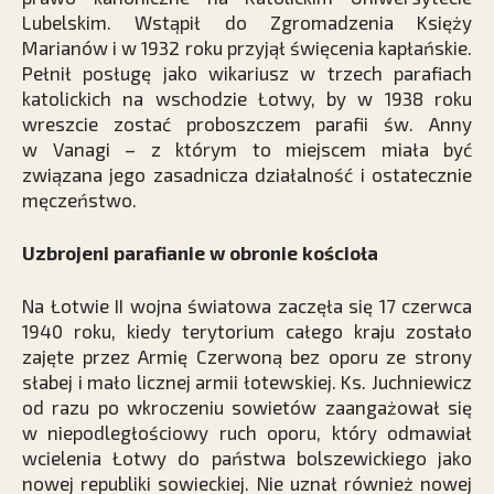
Lubelskim. Wstąpił do Zgromadzenia Księży
Marianów i w 1932 roku przyjął święcenia kapłańskie.
Pełnił posługę jako wikariusz w trzech parafiach
katolickich na wschodzie Łotwy, by w 1938 roku
wreszcie zostać proboszczem parafii św. Anny
w Vanagi – z którym to miejscem miała być
związana jego zasadnicza działalność i ostatecznie
męczeństwo.
Uzbrojeni parafianie w obronie kościoła
Na Łotwie II wojna światowa zaczęła się 17 czerwca
1940 roku, kiedy terytorium całego kraju zostało
zajęte przez Armię Czerwoną bez oporu ze strony
słabej i mało licznej armii łotewskiej. Ks. Juchniewicz
od razu po wkroczeniu sowietów zaangażował się
w niepodległościowy ruch oporu, który odmawiał
wcielenia Łotwy do państwa bolszewickiego jako
nowej republiki sowieckiej. Nie uznał również nowej