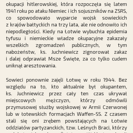
okupacji hitlerowskiej, która rozpoczęła się latem
1941 roku po ataku Niemiec i ich sojuszników na ZSRS,
co spowodowało wyparcie wojsk sowieckich
z krajów bałtyckich na trzy lata, ale nie odnowiło ich
niepodległości. Kiedy na Łotwie wybuchła epidemia
tyfusu i niemieckie władze okupacyjne zakazały
wszelkich zgromadzeń publicznych, w tym
nabożeństw, ks. Juchniewicz zignorował zakaz
i dalej odprawiał Msze Święte, za co tylko cudem
uniknął aresztowania.
Sowieci ponownie zajęli Łotwę w roku 1944. Bez
względu na to, kto aktualnie był okupantem,
ks. Juchniewicz przez cały ten czas ukrywał
miejscowych mężczyzn, którzy odmówili
przymusowej służby wojskowej w Armii Czerwonej
lub w łotewskich formacjach Waffen-SS. Z czasem
stali się oni zrębem powstających na Łotwie
oddziałów partyzanckich, tzw. Leśnych Braci, którzy