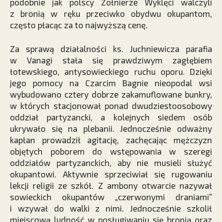
podobnie jak polscy Żołnierze Wyklęci walczyli
z bronią w ręku przeciwko obydwu okupantom,
często płacąc za to najwyższą cenę.
Za sprawą działalności ks. Juchniewicza parafia
w Vanagi stała się prawdziwym zagłębiem
łotewskiego, antysowieckiego ruchu oporu. Dzięki
jego pomocy na Czarcim Bagnie nieopodal wsi
wybudowano cztery dobrze zakamuflowane bunkry,
w których stacjonował ponad dwudziestoosobowy
oddział partyzancki, a kolejnych siedem osób
ukrywało się na plebanii. ­Jednocześnie odważny
kapłan prowadził agitację, zachęcając mężczyzn
objętych poborem do wstępowania w szeregi
oddziałów partyzanckich, aby nie musieli służyć
okupantowi. Aktywnie sprzeciwiał się rugowaniu
lekcji religii ze szkół. Z ambony otwarcie nazywał
sowieckich okupantów „czerwonymi draniami”
i wzywał do walki z nimi. Jednocześnie szkolił
miejscową ludność w posługiwaniu się bronią oraz