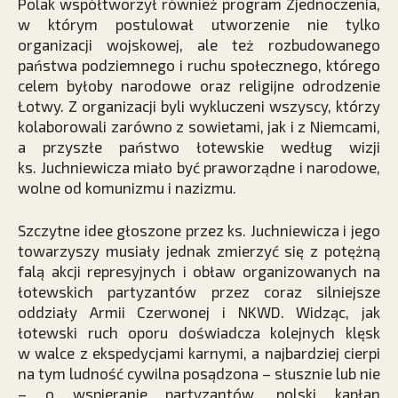
Polak współtworzył również program Zjednoczenia,
w którym postulował utworzenie nie tylko
organizacji wojskowej, ale też rozbudowanego
państwa podziemnego i ruchu społecznego, którego
celem byłoby narodowe oraz religijne odrodzenie
Łotwy. Z organizacji byli wykluczeni wszyscy, którzy
kolaborowali zarówno z sowietami, jak i z Niemcami,
a przyszłe państwo łotewskie według wizji
ks. Juchniewicza miało być praworządne i narodowe,
wolne od komunizmu i nazizmu.
Szczytne idee głoszone przez ks. Juchniewicza i jego
towarzyszy musiały jednak zmierzyć się z potężną
falą akcji represyjnych i obław organizowanych na
łotewskich partyzantów przez coraz silniejsze
oddziały Armii Czerwonej i NKWD. Widząc, jak
łotewski ruch oporu doświadcza kolejnych klęsk
w walce z ekspedycjami karnymi, a najbardziej cierpi
na tym ludność cywilna posądzona – słusznie lub nie
– o wspieranie partyzantów, polski kapłan