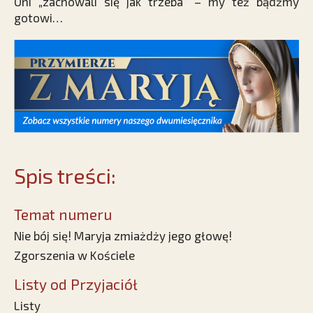
Oni „zachowali się jak trzeba” – my też bądźmy
gotowi…
Spis treści:
Temat numeru
Nie bój się! Maryja zmiażdży jego głowę!
Zgorszenia w Kościele
Listy od Przyjaciół
Listy