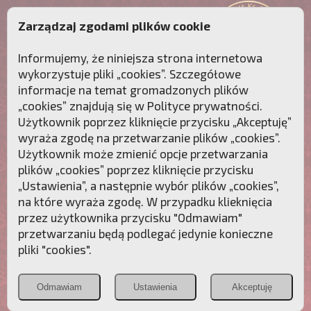
Zarządzaj zgodami plików cookie
Informujemy, że niniejsza strona internetowa
wykorzystuje pliki „cookies”. Szczegółowe
informacje na temat gromadzonych plików
„cookies” znajdują się w
Polityce prywatności
.
Użytkownik poprzez kliknięcie przycisku „Akceptuję”
wyraża zgodę na przetwarzanie plików „cookies”.
Użytkownik może zmienić opcje przetwarzania
plików „cookies” poprzez kliknięcie przycisku
„Ustawienia”, a następnie wybór plików „cookies”,
na które wyraża zgodę. W przypadku klieknięcia
Przebudźmy sumienia Polaków!
przez użytkownika przycisku "Odmawiam"
przetwarzaniu będą podlegać jedynie konieczne
Polonia
Przymierze
PCh24.pl
pliki "cookies".
Christiana
z Maryją
Odmawiam
Ustawienia
Akceptuję
POZNAJ APOSTOLAT FATIMY
WESPRZYJ
NAS