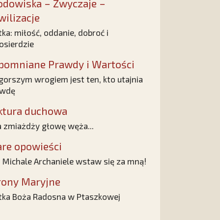
odowiska – Zwyczaje –
wilizacje
ka: miłość, oddanie, dobroć i
osierdzie
pomniane Prawdy i Wartości
gorszym wrogiem jest ten, kto utajnia
awdę
ktura duchowa
 zmiażdży głowę węża...
are opowieści
 Michale Archaniele wstaw się za mną!
rony Maryjne
ka Boża Radosna w Ptaszkowej