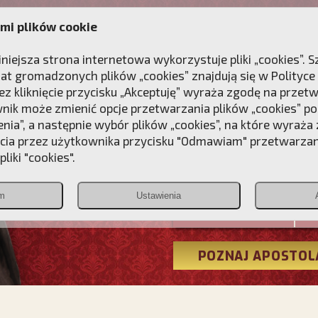
mi plików cookie
ANIE
DLA DUSZY
NAGRODA
KONTAKT
iniejsza strona internetowa wykorzystuje pliki „cookies”.
at gromadzonych plików „cookies” znajdują się w
Polityce
z kliknięcie przycisku „Akceptuję” wyraża zgodę na przet
wnik może zmienić opcje przetwarzania plików „cookies” pop
enia”, a następnie wybór plików „cookies”, na które wyraża
ęcia przez użytkownika przycisku "Odmawiam" przetwarza
Przebudźmy
liki "cookies".
Polonia
m
Ustawienia
Christiana
POZNAJ APOSTOL