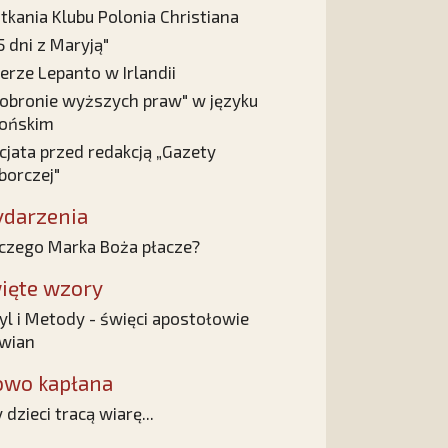
tkania Klubu Polonia Christiana
5 dni z Maryją"
erze Lepanto w Irlandii
obronie wyższych praw" w języku
ońskim
cjata przed redakcją „Gazety
orczej"
darzenia
czego Marka Boża płacze?
ięte wzory
yl i Metody - święci apostołowie
wian
owo kapłana
 dzieci tracą wiarę...