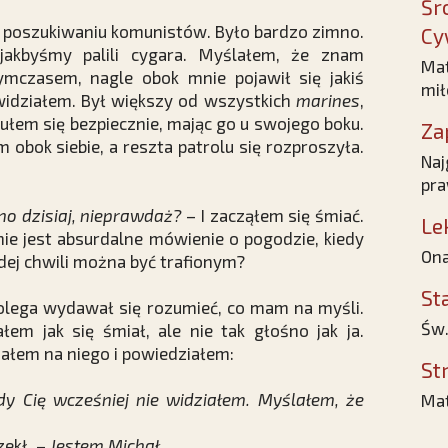
Śr
poszukiwaniu komunistów. Było bardzo zimno.
Cy
jakbyśmy palili cygara. Myślałem, że znam
Mat
ymczasem, nagle obok mnie pojawił się jakiś
mił
 widziałem. Był większy od wszystkich
marines
,
ułem się bezpiecznie, mając go u swojego boku.
Za
bok siebie, a reszta patrolu się rozproszyła.
Naj
pr
no dzisiaj, nieprawdaż?
– I zacząłem się śmiać.
Le
nie jest absurdalne mówienie o pogodzie, kiedy
Ona
dej chwili można być trafionym?
St
olega wydawał się rozumieć, co mam na myśli.
Św.
ałem jak się śmiał, ale nie tak głośno jak ja.
załem na niego i powiedziałem:
St
dy Cię wcześniej nie widziałem. Myślałem, że
Mat
zekł. –
Jestem Michał.