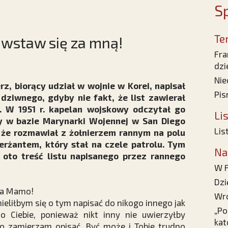
Sp
Te
 wstaw się za mną!
Fra
dzi
Nie
z, biorący udział w wojnie w Korei, napisał
Pis
 dziwnego, gdyby nie fakt, że list zawierał
t. W 1951 r. kapelan wojskowy odczytał go
Li
zy w bazie Marynarki Wojennej w San Diego
Lis
, że rozmawiał z żołnierzem rannym na polu
erżantem, który stał na czele patrolu. Tym
Na
 oto treść listu napisanego przez rannego
W F
Dzi
a Mamo!
Wro
ieliłbym się o tym napisać do nikogo innego jak
„Po
do Ciebie, ponieważ nikt inny nie uwierzyłby
kat
co zamierzam opisać. Być może i Tobie trudno