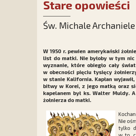
Stare opowieści
Św. Michale Archaniele
W 1950 r. pewien amerykański żołnier
list do matki. Nie byłoby w tym nic
wyznanie, które obiegło cały świa
w obecności pięciu tysięcy żołnier
w stanie Kalifornia. Kapłan wyjawił
bitwy w Korei, z jego matką oraz si
kapelanem był ks. Walter Muldy. A
żołnierza do matki.
Kochan
Nie ośm
tylko 
w to, 