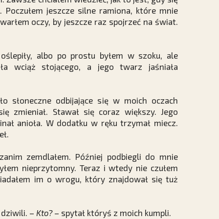
m. Poczułem jeszcze silne ramiona, które mnie
Otwarłem oczy, by jeszcze raz spojrzeć na świat.
ślepiły, albo po prostu byłem w szoku, ale
ła wciąż stojącego, a jego twarz jaśniała
ło słoneczne odbijające się w moich oczach
się zmieniał. Stawał się coraz większy. Jego
minał anioła. W dodatku w ręku trzymał miecz.
eł.
zanim zemdlałem. Później podbiegli do mnie
byłem nieprzytomny. Teraz i wtedy nie czułem
wiadałem im o wrogu, który znajdował się tuż
dziwili. –
Kto?
– spytał któryś z moich kumpli.