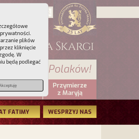
 Szczegółowe
 prywatności
.
warzanie plików
rzez kliknięcie
 zgodę. W
niu będą podlegać
 sumienia Polaków!
Przymierze
Akceptuję
PCh24.pl
z Maryją
AT FATIMY
WESPRZYJ NAS