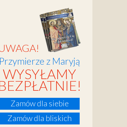
UWAGA!
Przymierze z Maryją
WYSYŁAMY
BEZPŁATNIE!
Zamów dla siebie
Zamów dla bliskich