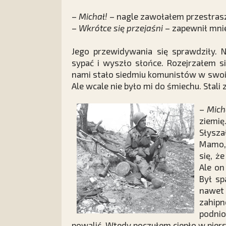
–
Michał!
– nagle zawołałem przestrasz
–
Wkrótce się przejaśni
– zapewnił mni
Jego przewidywania się sprawdziły. N
sypać i wyszło słońce. Rozejrzałem s
nami stało siedmiu komunistów w swoic
Ale wcale nie było mi do śmiechu. Stal
–
Micha
ziemię
Słysza
Mamo, 
się, ż
Ale on
Był sp
nawet
zahi
podnio
powalić. Wtedy poczułem ciepło w piersi