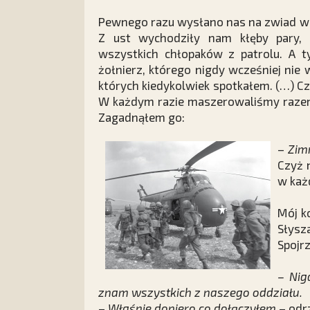
Pewnego razu wysłano nas na zwiad w 
Z ust wychodziły nam kłęby pary, 
wszystkich chłopaków z patrolu. A t
żołnierz, którego nigdy wcześniej nie
których kiedykolwiek spotkałem. (…) Cz
W każdym razie maszerowaliśmy razem o
Zagadnąłem go:
–
Zim
Czyż 
w każ
Mój k
Słysz
Spojr
– Nig
znam wszystkich z naszego oddziału.
–
Właśnie dopiero co dołączyłem
– odr