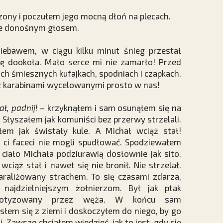
ony i poczułem jego mocną dłoń na plecach.
e donośnym głosem.
iebawem, w ciągu kilku minut śnieg przestał
ię dookoła. Mało serce mi nie zamarło! Przed
h śmiesznych kufajkach, spodniach i czapkach.
i z karabinami wycelowanymi prosto w nas!
ł, padnij!
– krzyknąłem i sam osunąłem się na
. Słyszałem jak komuniści bez przerwy strzelali.
łem jak świstały kule. A Michał wciąż stał!
ci faceci nie mogli spudłować. Spodziewałem
e ciało Michała podziurawią dosłownie jak sito.
 wciąż stał i nawet się nie bronił. Nie strzelał.
araliżowany strachem. To się czasami zdarza,
 najdzielniejszym żołnierzom. Był jak ptak
pnotyzowany przez węża. W końcu sam
słem się z ziemi i doskoczyłem do niego, by go
. Zawsze chciałem wiedzieć, jak to jest, gdy się