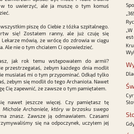
Spo
 w to uwierzyć, ale ja muszę o tym komuś
ieć.
„36
Ryc
wszystkim piszę do Ciebie z łóżka szpitalnego.
„W 
rtw się! Zostałem ranny, ale już czuję się
est
. Lekarze mówią, że wrócę do zdrowia w ciągu
Kru
a. Ale nie o tym chciałem Ci opowiedzieć.
Wyb
asz, jak rok temu wstępowałem do armii?
Wy
e przestrzegałaś, żebym każdego dnia modlił
Dla
nie musiałaś mi o tym przypominać. Odkąd tylko
ś, żebym się modlił do tego Archanioła. Nawet
Św
ogę Cię zapewnić, że zawsze o tym pamiętałem.
Cyr
się nawet jeszcze więcej. Czy pamiętasz tę
Sło
 Michale Archaniele, który w brzasku swego
Sł
ma znasz. Zawsze ją odmawiałem. Czasami
zymywaliśmy się na odpoczynek, uczyłem jej
Gdy