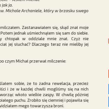
 jak ja.
w. Michale Archaniele, który w brzasku swego
 milczałem. Zastanawiałem się, skąd znał moje
? Potem jednak uśmiechnąłem się sam do siebie.
dy chłopak w oddziale mnie znał. Czyż nie
iał jej słuchać? Dlaczego teraz nie mieliby jej
po czym Michał przerwał milczenie:
lałem sobie, że to żadna rewelacja, przecież
ci i że w każdej chwili mogliśmy się na nich
tworząc wkoło wielkie zaspy. W chwilę później
iałego puchu. Zrobiło się ciemniej i pojawiła się
 widziałem mego towarzysza broni.