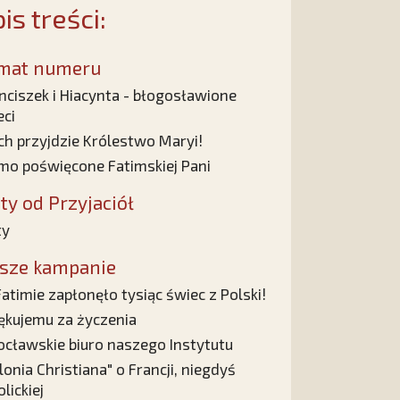
is treści:
mat numeru
nciszek i Hiacynta - błogosławione
eci
ch przyjdzie Królestwo Maryi!
mo poświęcone Fatimskiej Pani
sty od Przyjaciół
ty
sze kampanie
atimie zapłonęło tysiąc świec z Polski!
ękujemu za życzenia
cławskie biuro naszego Instytutu
lonia Christiana" o Francji, niegdyś
olickiej