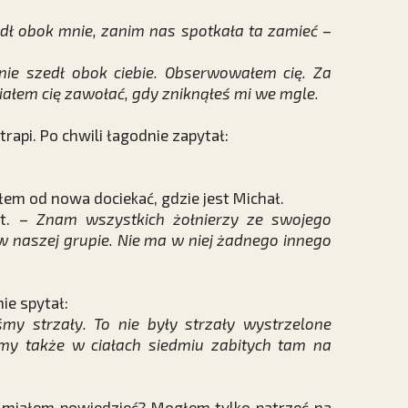
szedł obok mnie, zanim nas spotkała ta zamieć
–
 nie szedł obok ciebie. Obserwowałem cię. Za
iałem cię zawołać, gdy zniknąłeś mi we mgle.
trapi. Po chwili łagodnie zapytał:
łem od nowa dociekać, gdzie jest Michał.
nt. –
Znam wszystkich żołnierzy ze swojego
w naszej grupie. Nie ma w niej żadnego innego
ie spytał:
my strzały. To nie były strzały wystrzelone
śmy także w ciałach siedmiu zabitych tam na
 miałem powiedzieć? Mogłem tylko patrzeć na