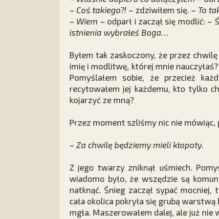
–
Coś takiego?!
– zdziwiłem się. –
To tak
–
Wiem
– odparł i zaczął się modlić: –
Ś
istnienia wybrałeś Boga…
Byłem tak zaskoczony, że przez chwilę
imię i modlitwę, której mnie nauczyłaś
Pomyślałem sobie, że przecież każ
recytowałem jej każdemu, kto tylko chc
kojarzyć ze mną?
Przez moment szliśmy nic nie mówiąc, 
–
Za chwilę będziemy mieli kłopoty.
Z jego twarzy zniknął uśmiech. Pomyś
wiadomo było, że wszędzie są komuniś
natknąć. Śnieg zaczął sypać mocniej, 
cała okolica pokryła się grubą warstwą b
mgła. Maszerowałem dalej, ale już nie