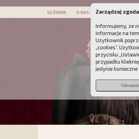
Zarządzaj zgoda
GŁÓWNA
O NAS
PATRON
KAMP
Informujemy, że n
informacje na tem
Użytkownik poprze
„cookies”. Użytko
przycisku „Ustawi
przypadku kliekni
jedynie konieczne p
Odmawia