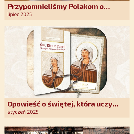
Przypomnieliśmy Polakom o
obecności Anioła Stróża!
lipiec 2025
Opowieść o świętej, która uczy
szczerego oddania się Bogu.
styczeń 2025
Duchowe wzmocnienie i światło
nadziei w XXI wieku