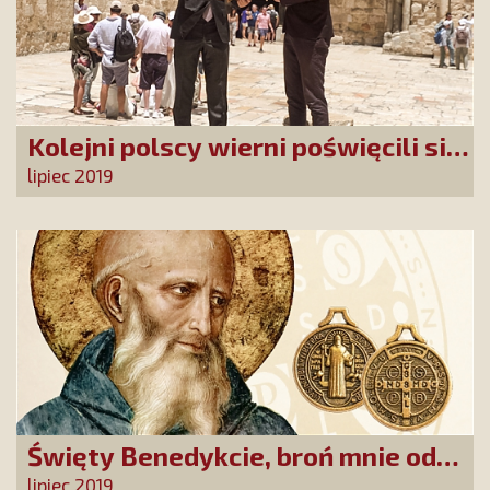
Kolejni polscy wierni poświęcili się
Najdroższej Krwi Chrystusa
lipiec 2019
Święty Benedykcie, broń mnie od
złego!
lipiec 2019