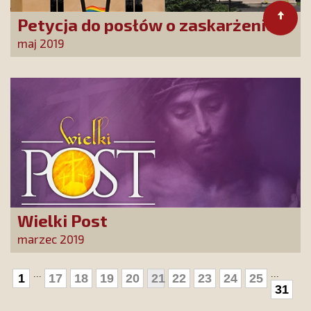
Petycja do posłów o zaskarżenie
konwencji stambulskiej w
maj 2019
Trybunale Konstytucyjnym
Wielki Post
marzec 2019
...
...
1
17
18
19
20
21
22
23
24
25
31