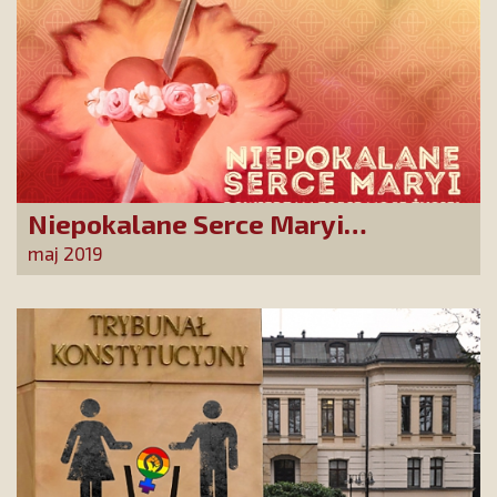
Niepokalane Serce Maryi
powierzam Tobie moje życie!
maj 2019