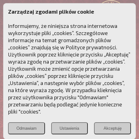
Zarządzaj zgodami plików cookie
Informujemy, że niniejsza strona internetowa
wykorzystuje pliki „cookies”. Szczegółowe
informacje na temat gromadzonych plików
„cookies” znajdują się w
Polityce prywatności
.
Użytkownik poprzez kliknięcie przycisku „Akceptuję”
wyraża zgodę na przetwarzanie plików „cookies”.
Użytkownik może zmienić opcje przetwarzania
plików „cookies” poprzez kliknięcie przycisku
„Ustawienia”, a następnie wybór plików „cookies”,
na które wyraża zgodę. W przypadku klieknięcia
Przebudźmy sumienia Polaków!
przez użytkownika przycisku "Odmawiam"
przetwarzaniu będą podlegać jedynie konieczne
Polonia
Przymierze
PCh24.pl
pliki "cookies".
Christiana
z Maryją
Odmawiam
Ustawienia
Akceptuję
POZNAJ APOSTOLAT FATIMY
WESPRZYJ
NAS