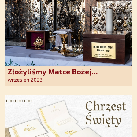
Złożyliśmy Matce Bożej
Ostrobramskiej pozłacane wotum
wrzesień 2023