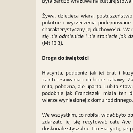
Była bardzo wrażliwa na kulturę słowa
Żywa, dziecięca wiara, posłuszeństwo
pokutne i wyrzeczenia podejmowane 
charakterystyczny jej duchowości. War
się nie odmienicie i nie staniecie jak 
(Mt 18,3).
Droga do świętości
Hiacynta, podobnie jak jej brat i kuz
zainteresowania i ulubione zabawy. Z
miła, pobożna, ale uparta. Lubiła sta
podobnie jak Franciszek, miała ten d
wierze wyniesionej z domu rodzinnego.
We wszystkim, co robiła, widać było ob
zdarzało jej się recytować całe
Ave
doskonale słyszalne. I to Hiacyntę, jak