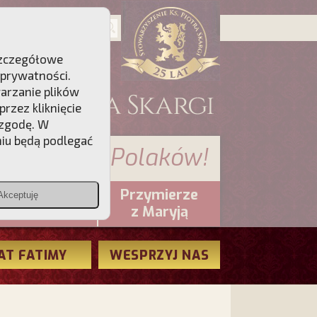
 Szczegółowe
 prywatności
.
warzanie plików
rzez kliknięcie
 zgodę. W
niu będą podlegać
 sumienia Polaków!
Przymierze
Akceptuję
PCh24.pl
z Maryją
AT FATIMY
WESPRZYJ NAS