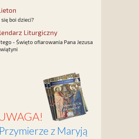
lieton
 się boi dzieci?
lendarz Liturgiczny
utego - Święto ofiarowania Pana Jezusa
wiątyni
UWAGA!
Przymierze z Maryją