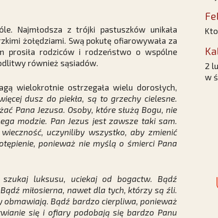
Fe
le. Najmłodsza z trójki pastuszków unikała
Kto
gorzkimi żołędziami. Swą pokutę ofiarowywała za
Ka
m prosiła rodziców i rodzeństwo o wspólne
dlitwy również sąsiadów.
2 l
w ś
agą wielokrotnie ostrzegała wielu dorosłych,
ięcej dusz do piekła, są to grzechy cielesne.
żać Pana Jezusa. Osoby, które służą Bogu, nie
lega modzie. Pan Jezus jest zawsze taki sam.
t wieczność, uczyniliby wszystko, aby zmienić
potępienie, ponieważ nie myślą o śmierci Pana
 szukaj luksusu, uciekaj od bogactw. Bądź
Bądź miłosierna, nawet dla tych, którzy są źli.
rzy obmawiają. Bądź bardzo cierpliwa, ponieważ
wianie się i ofiary podobają się bardzo Panu