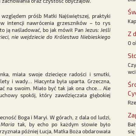
 i zachowania oraz czystość obyczajów.
Św
 względem próśb Matki Najświętszej, praktyki
Kap
w intencji nawrócenia grzeszników – to rys
to ją naśladować, bo jak mówił Pan Jezus:
Jeśli
Z d
dzieci, nie wejdziecie do Królestwa Niebieskiego
O o
Sł
Czy
wci
ynka, miała swoje dziecięce radości i smutki,
alety i wady… Hiacynta była uparta. Grzeczna,
Śr
wiać na swoim. Miało być tak jak ona chce… Ale
Cy
uchowy spokój, który zawdzięczała głębokiej
Rze
Za
ecność Boga i Maryi. W górach, z dala od ludzi,
 Maria
tak, by echo po każdym słowie było
Bał
 przyznała później Łucja, Matka Boża obdarowała
się