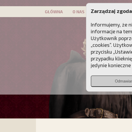
Zarządzaj zgoda
GŁÓWNA
O NAS
PATRON
KAMP
Informujemy, że n
informacje na tem
Użytkownik poprze
„cookies”. Użytko
przycisku „Ustawi
przypadku kliekni
jedynie konieczne p
Odmawia