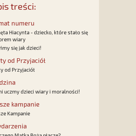
is treści:
mat numeru
ęta Hiacynta - dziecko, które stało się
orem wiary
ńmy się jak dzieci!
sty od Przyjaciół
ty od Przyjaciół
dzina
i uczmy dzieci wiary i moralności!
sze kampanie
ze Kampanie
darzenia
czego Matka Boża płacze?