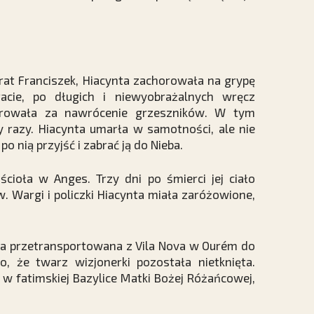
rat Franciszek, Hiacynta zachorowała na grypę
cie, po długich i niewyobrażalnych wręcz
fiarowała za nawrócenie grzeszników. W tym
zy razy. Hiacynta umarła w samotności, ale nie
o nią przyjść i zabrać ją do Nieba.
ścioła w Anges. Trzy dni po śmierci jej ciało
Wargi i policzki Hiacynta miała zaróżowione,
ała przetransportowana z Vila Nova w Ourém do
o, że twarz wizjonerki pozostała nietknięta.
 w fatimskiej Bazylice Matki Bożej Różańcowej,