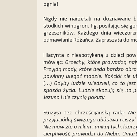
ognia!
Nigdy nie narzekali na doznawane bó
słodkich winogron, fig, posilając się 
grzeszników. Każdego dnia wieczore
odmawianie Różańca. Zapraszała do mo
Hiacynta z niespotykaną u dzieci pow
mówiąc:
Grzechy, które prowadzą najw
Przyjdą mody, które będą bardzo obra
powinny ulegać modzie. Kościół nie u
(…)
Gdyby ludzie wiedzieli, co to jes
sposób życia. Ludzie skazują się na 
Jezusa i nie czynią pokuty.
Służyła też chrześcijańską radą:
Nie
przyjaciółką świętego ubóstwa i ciszy! 
Nie mów źle o nikim i unikaj tych, któ
cierpliwość prowadzi do Nieba. Umart