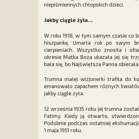
niepiśmiennych chłopskich dzieci.
Jakby ciągle żyła…
W roku 1918, w tym samym czasie co b
hiszpankę. Umarła rok po swym bra
cierpieniach. Wszystko znosiła i o
okresie Matka Boża ukazała jej się tr
bała się, bo Najświętsza Panna obiecała p
Trumna małej wizjonerki trafiła do ko
emanowało zapachem różnych kwiatów. 
jakby ciągle żyła.
12 września 1935 roku jej trumna zost
Fatimy. Kiedy ją otwarto, stwierdzon
Podobnie podczas ostatniej ekshumacji
1 maja 1951 roku.