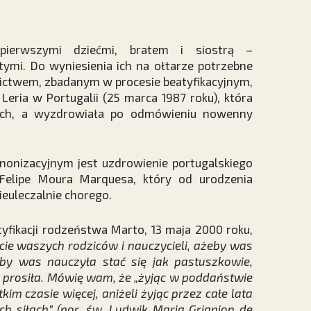
pierwszymi dziećmi, bratem i siostrą –
ętymi. Do wyniesienia ich na ołtarze potrzebne
nictwem, zbadanym w procesie beatyfikacyjnym,
 Leria w Portugalii (25 marca 1987 roku), która
nych, a wyzdrowiała po odmówieniu nowenny
onizacyjnym jest uzdrowienie portugalskiego
 Felipe Moura Marquesa, który od urodzenia
nieuleczalnie chorego.
tyfikacji rodzeństwa Marto, 13 maja 2000 roku,
cie waszych rodziców i nauczycieli, ażeby was
eby was nauczyła stać się jak pastuszkowie,
ich prosiła. Mówię wam, że „żyjąc w poddaństwie
im czasie więcej, aniżeli żyjąc przez całe lata
ch siłach” (por. św. Ludwik Maria Grignion de