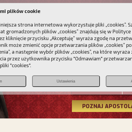
mi plików cookie
ANIE
DLA DUSZY
NAGRODA
KONTAKT
iniejsza strona internetowa wykorzystuje pliki „cookies”.
at gromadzonych plików „cookies” znajdują się w
Polityce
z kliknięcie przycisku „Akceptuję” wyraża zgodę na przet
wnik może zmienić opcje przetwarzania plików „cookies” pop
enia”, a następnie wybór plików „cookies”, na które wyraża
ęcia przez użytkownika przycisku "Odmawiam" przetwarza
Przebudźmy
liki "cookies".
Polonia
m
Ustawienia
Christiana
POZNAJ APOSTOL