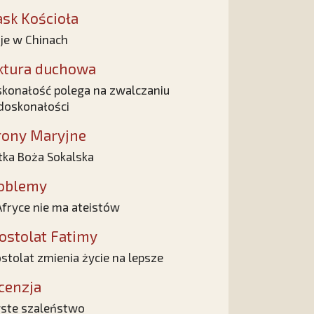
ask Kościoła
je w Chinach
ktura duchowa
konałość polega na zwalczaniu
doskonałości
rony Maryjne
ka Boża Sokalska
oblemy
fryce nie ma ateistów
ostolat Fatimy
stolat zmienia życie na lepsze
cenzja
ste szaleństwo