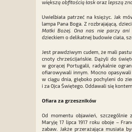
większą obfitością łask
oraz
lepszą zn
Uwielbiała patrzeć na księżyc. Jak m
lampa Pana Boga. Z rozbrajającą, dziec
Matki Bożej. Ona nas nie parzy ani 
dzieckiem o delikatnej budowie ciała, sz
Jest prawdziwym cudem, że mali pastu
cnoty chrześcijańskie. Dążyli do święt
w gorącej Portugalii, radykalnie ogra
ofiarowywali innym. Mocno opasywali 
w ciągu dnia, głęboko pochyleni do z
i za Ojca Świętego. Oddawali się kontemp
Ofiara za grzeszników
Od momentu objawień, szczególnie za
Maryję 17 lipca 1917 roku oboje – Fra
zabaw. Jakże przerażająca musiała 