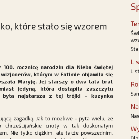
Sp
Te
ko, które stało się wzorem
Świ
wz
Sta
Li
100. rocznicę narodzin dla Nieba świętej
Lis
 wizjonerów, którym w Fatimie objawiła się
yszała Maryję. Jej starszy o dwa lata brat
Ro
omiast jedyną, która dostąpiła zaszczytu
Sam
 była najstarsza z tej trójki – kuzynka
Na
Nas
ującą zagadką. Jak to możliwe – pyta wielu, że
ało chrześcijańskie cnoty w tak doskonałym
Wy
em. Nie tylko ciężkim, ale także powszednim.
Dla