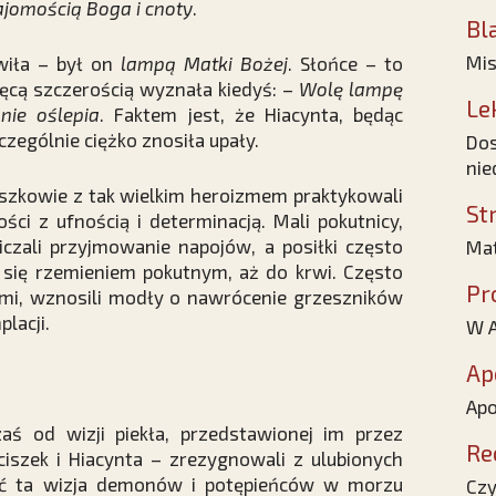
ajomością Boga i cnoty
.
Bl
Mis
ówiła – był on
lampą Matki Bożej
. Słońce – to
ięcą szczerością wyznała kiedyś: –
Wolę lampę
Le
nie oślepia
. Faktem jest, że Hiacynta, będąc
czególnie ciężko znosiła upały.
Dos
nie
szkowie z tak wielkim heroizmem praktykowali
St
ości z ufnością i determinacją. Mali pokutnicy,
niczali przyjmowanie napojów, a posiłki często
Mat
się rzemieniem pokutnym, aż do krwi. Często
Pr
iemi, wznosili modły o nawrócenie grzeszników
lacji.
W A
Ap
Apo
ś od wizji piekła, przedstawionej im przez
Re
nciszek i Hiacynta – zrezygnowali z ulubionych
być ta wizja demonów i potępieńców w morzu
Czy