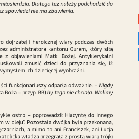
iłosierdzia. Dlatego też należy podchodzić do
ez spowiedzi nie ma zbawienia.
o dojrzałej i heroicznej wiary podczas dwóch
rzez administratora kantonu Ourem, który siłą
 z objawieniami Matki Bożej. Antyklerykalni
siłowali zmusić dzieci do przyznania się, iż
 wymysłem ich dziecięcej wyobraźni.
ości funkcjonariuszy odparła odważnie: –
Nigdy
a Boża – przyp. BB)
by tego nie chciała. Wolimy
ykle ostro – poprowadził Hiacyntę do innego
m w oleju”. Pozostała dwójka była przekonana,
czarniach, a mimo to ani Franciszek, ani Łucja
katolicka władza przegrała z prostą wiarą trójki