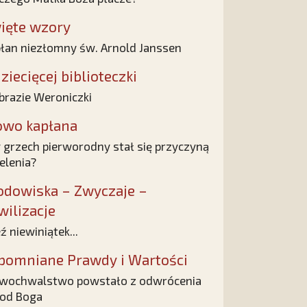
ięte wzory
łan niezłomny św. Arnold Janssen
ziecięcej biblioteczki
brazie Weroniczki
owo kapłana
 grzech pierworodny stał się przyczyną
elenia?
odowiska – Zwyczaje –
wilizacje
ź niewiniątek...
pomniane Prawdy i Wartości
wochwalstwo powstało z odwrócenia
 od Boga