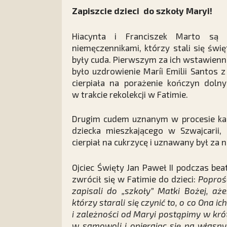
Zapiszcie dzieci do szkoły Maryi!
Hiacynta i Franciszek Marto są 
niemęczennikami, którzy stali się świ
były cuda. Pierwszym za ich wstawien
było uzdrowienie Maríi Emilii Santos z
cierpiała na porażenie kończyn dol
w trakcie rekolekcji w Fatimie.
Drugim cudem uznanym w procesie kan
dziecka mieszkającego w Szwajcarii,
cierpiał na cukrzycę i uznawany był za 
Ojciec Święty Jan Paweł II podczas bea
zwrócił się w Fatimie do dzieci:
Poproś
zapisali do „szkoły” Matki Bożej, aż
którzy starali się czynić to, o co Ona 
i zależności od Maryi postąpimy w krótk
w samowoli i opierając się na własny