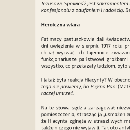
Jezusowi. Spowiedź jest sakramentem m
konfesjonału z zaufaniem i radością. B
Heroiczna wiara
Fatimscy pastuszkowie dali świadectw
dni uwięzienia w sierpniu 1917 roku p
chciał wyrwać ich tajemnice związane
funkcjonariusze państwowi groźbami u
wszystko, co przekazały ludziom, było
I jakaż była reakcja Hiacynty? W obecn
tego nie powiemy, bo Piękna Pani
(Matk
raczej umrzeć.
Na te słowa sędzia zareagował niezw
pomieszczenia, strasząc ją „usmażenie
że Hiacynta zginęła w straszliwych mę
także niczego nie wyjawili. Tak oto anty