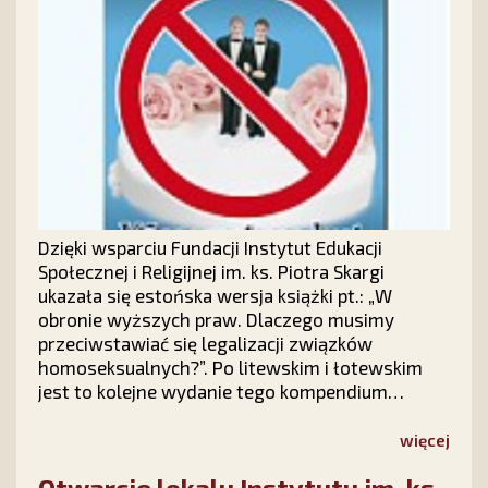
Dzięki wsparciu Fundacji Instytut Edukacji
Społecznej i Religijnej im. ks. Piotra Skargi
ukazała się estońska wersja książki pt.: „W
obronie wyższych praw. Dlaczego musimy
przeciwstawiać się legalizacji związków
homoseksualnych?”. Po litewskim i łotewskim
jest to kolejne wydanie tego kompendium
wiedzy o homoseksualizmie w świetle doktryny
katolickiej w Europie Środkowej.
więcej
Otwarcie lokalu Instytutu im. ks.