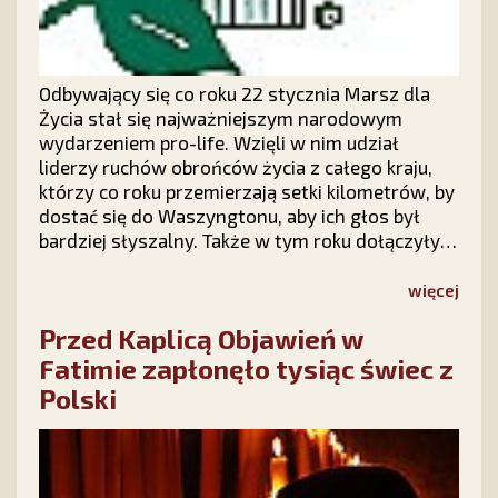
Odbywający się co roku 22 stycznia Marsz dla
Życia stał się najważniejszym narodowym
wydarzeniem pro-life. Wzięli w nim udział
liderzy ruchów obrońców życia z całego kraju,
którzy co roku przemierzają setki kilometrów, by
dostać się do Waszyngtonu, aby ich głos był
bardziej słyszalny. Także w tym roku dołączyły
do nich tłumy Amerykanów, wypełniając główny
deptak, ulice i chodniki, stanowiąc prawdziwe
więcej
morze ludzi, które wielu szacowało na 300 tys.
Przed Kaplicą Objawień w
osób.
Fatimie zapłonęło tysiąc świec z
Polski