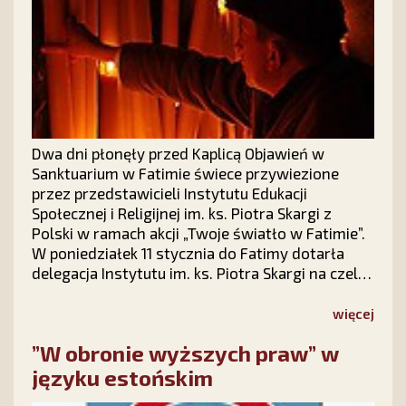
Dwa dni płonęły przed Kaplicą Objawień w
Sanktuarium w Fatimie świece przywiezione
przez przedstawicieli Instytutu Edukacji
Społecznej i Religijnej im. ks. Piotra Skargi z
Polski w ramach akcji „Twoje światło w Fatimie”.
W poniedziałek 11 stycznia do Fatimy dotarła
delegacja Instytutu im. ks. Piotra Skargi na czele
której stał jego prezes Sławomir Olejniczak.
Niestety, atak zimy wydłużył czas jazdy do
więcej
Portugalii, tak że przywiezione świece trafiły na
”W obronie wyższych praw” w
plac przed bazyliką Matki Bożej Różańcowej
dopiero późnym wieczorem. Świece od polskich
języku estońskim
rodzin zapłonęły w Fatimie - film