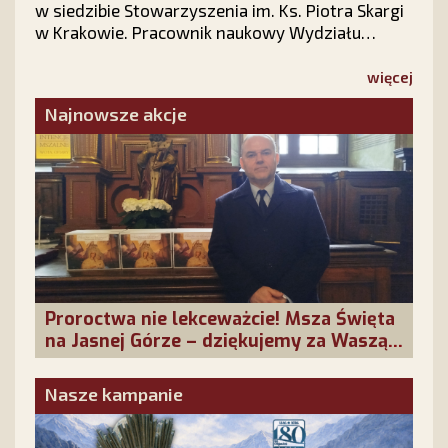
w siedzibie Stowarzyszenia im. Ks. Piotra Skargi
w Krakowie. Pracownik naukowy Wydziału
Prawa i Administracji Uniwersytetu
Jagiellońskiego zabrał słuchaczy w pasjonującą
więcej
podróż do Ziemi Świętej, ubogacając swoją
Najnowsze akcje
prelekcję pokazem zdjęć wykonanych osobiście
w miejscach wydarzeń, o których opowiadał.
Proroctwa nie lekceważcie! Msza Święta
na Jasnej Górze – dziękujemy za Waszą
obecność!
Nasze kampanie