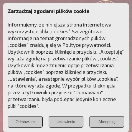
Zarządzaj zgodami plików cookie
Informujemy, że niniejsza strona internetowa
wykorzystuje pliki „cookies”. Szczegółowe
informacje na temat gromadzonych plików
„cookies” znajdują się w
Polityce prywatności
.
Użytkownik poprzez kliknięcie przycisku „Akceptuję”
wyraża zgodę na przetwarzanie plików „cookies”.
Użytkownik może zmienić opcje przetwarzania
plików „cookies” poprzez kliknięcie przycisku
„Ustawienia”, a następnie wybór plików „cookies”,
na które wyraża zgodę. W przypadku klieknięcia
Przebudźmy sumienia Polaków!
przez użytkownika przycisku "Odmawiam"
przetwarzaniu będą podlegać jedynie konieczne
Polonia
Przymierze
PCh24.pl
pliki "cookies".
Christiana
z Maryją
Odmawiam
Ustawienia
Akceptuję
POZNAJ APOSTOLAT FATIMY
WESPRZYJ
NAS