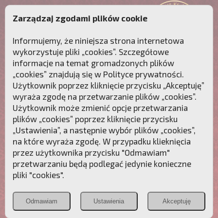
Zarządzaj zgodami plików cookie
Informujemy, że niniejsza strona internetowa
wykorzystuje pliki „cookies”. Szczegółowe
informacje na temat gromadzonych plików
„cookies” znajdują się w
Polityce prywatności
.
Użytkownik poprzez kliknięcie przycisku „Akceptuję”
wyraża zgodę na przetwarzanie plików „cookies”.
Użytkownik może zmienić opcje przetwarzania
plików „cookies” poprzez kliknięcie przycisku
„Ustawienia”, a następnie wybór plików „cookies”,
na które wyraża zgodę. W przypadku klieknięcia
Przebudźmy sumienia Polaków!
przez użytkownika przycisku "Odmawiam"
przetwarzaniu będą podlegać jedynie konieczne
Polonia
Przymierze
PCh24.pl
pliki "cookies".
Christiana
z Maryją
Odmawiam
Ustawienia
Akceptuję
POZNAJ APOSTOLAT FATIMY
WESPRZYJ
NAS