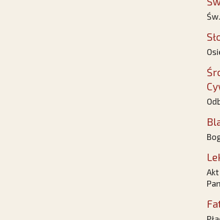
Św
Św.
Sł
Osi
Śr
Cy
Odb
Bl
Bog
Le
Akt
Pan
Fa
Pła