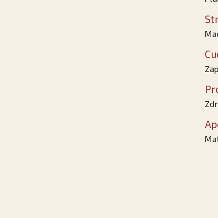
St
Mad
Cu
Zap
Pr
Zdr
Ap
Mat