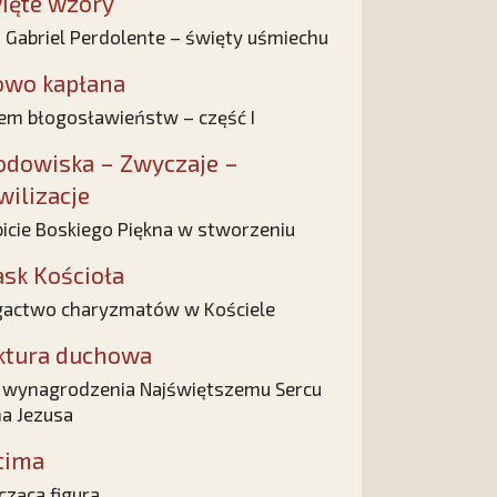
ięte wzory
 Gabriel Perdolente – święty uśmiechu
owo kapłana
em błogosławieństw – część I
odowiska – Zwyczaje –
wilizacje
icie Boskiego Piękna w stworzeniu
ask Kościoła
actwo charyzmatów w Kościele
ktura duchowa
 wynagrodzenia Najświętszemu Sercu
a Jezusa
tima
cząca figura