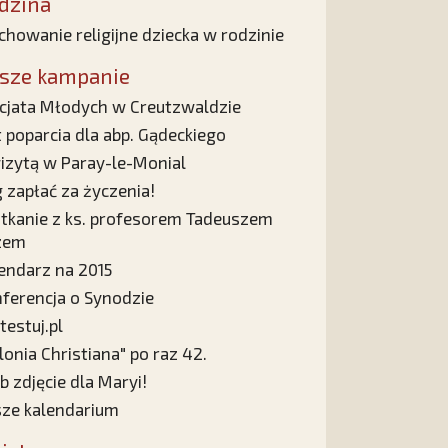
dzina
howanie religijne dziecka w rodzinie
sze kampanie
cjata Młodych w Creutzwaldzie
t poparcia dla abp. Gądeckiego
izytą w Paray-le-Monial
 zapłać za życzenia!
tkanie z ks. profesorem Tadeuszem
zem
endarz na 2015
ferencja o Synodzie
testuj.pl
lonia Christiana" po raz 42.
b zdjęcie dla Maryi!
ze kalendarium