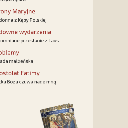
rony Maryjne
onna z Kępy Polskiej
downe wydarzenia
omniane przesłanie z Laus
oblemy
ada małżeńska
ostolat Fatimy
ka Boża czuwa nade mną