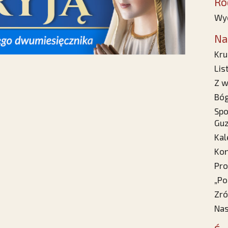
Ro
Wyc
Na
Kru
Lis
Z w
Bóg
Spo
Gu
Kal
Kon
Pro
„Po
Zró
Nas