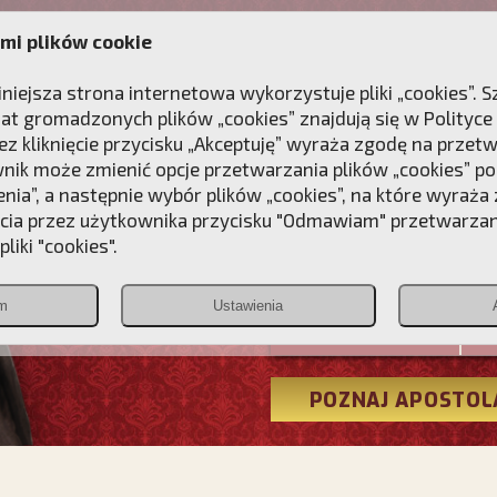
mi plików cookie
ANIE
DLA DUSZY
NAGRODA
KONTAKT
iniejsza strona internetowa wykorzystuje pliki „cookies”.
at gromadzonych plików „cookies” znajdują się w
Polityce
z kliknięcie przycisku „Akceptuję” wyraża zgodę na przet
wnik może zmienić opcje przetwarzania plików „cookies” pop
enia”, a następnie wybór plików „cookies”, na które wyraża
ęcia przez użytkownika przycisku "Odmawiam" przetwarza
Przebudźmy
liki "cookies".
Polonia
m
Ustawienia
Christiana
POZNAJ APOSTOL