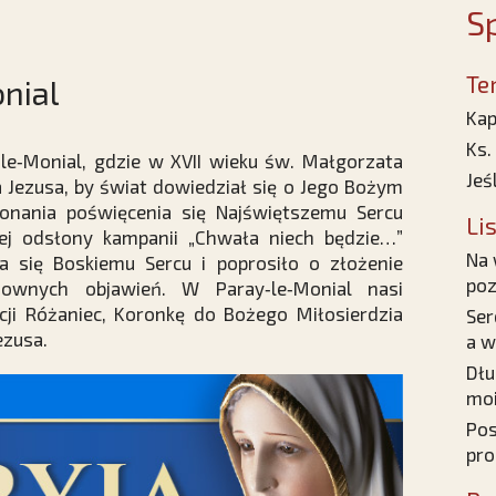
Sp
Te
nial
Kap
Ks.
le‑Monial, gdzie w XVII wieku św. Małgorzata
Jeś
 Jezusa, by świat dowiedział się o Jego Bożym
onania poświęcenia się Najświętszemu Sercu
Li
nej odsłony kampanii „Chwała niech będzie…”
Na 
 się Boskiemu Sercu i poprosiło o złożenie
poz
ownych objawień. W Paray‑le‑Monial nasi
cji Różaniec, Koronkę do Bożego Miłosierdzia
Ser
ezusa.
a w
Dłu
moi
Pos
pro