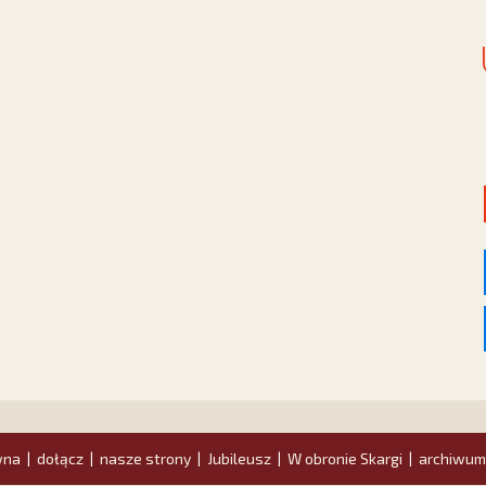
wna
dołącz
nasze strony
Jubileusz
W obronie Skargi
archiwum
|
|
|
|
|