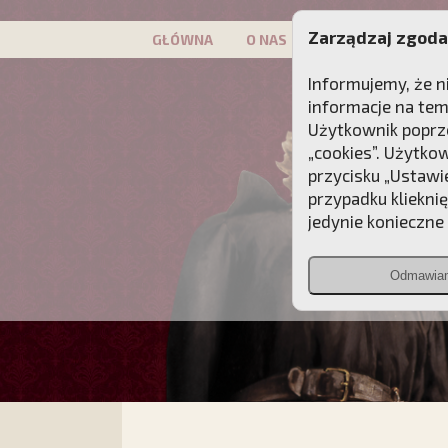
Zarządzaj zgoda
GŁÓWNA
O NAS
PATRON
KAMP
Informujemy, że n
informacje na tem
Użytkownik poprze
„cookies”. Użytko
przycisku „Ustawi
przypadku kliekni
jedynie konieczne p
Odmawia