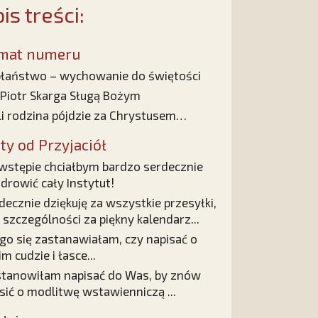
is treści:
mat numeru
łaństwo – wychowanie do świętości
 Piotr Skarga Sługą Bożym
li rodzina pójdzie za Chrystusem…
sty od Przyjaciół
wstępie chciałbym bardzo serdecznie
drowić cały Instytut!
decznie dziękuję za wszystkie przesyłki,
 szczególności za piękny kalendarz...
go się zastanawiałam, czy napisać o
m cudzie i łasce...
tanowiłam napisać do Was, by znów
sić o modlitwę wstawienniczą ...