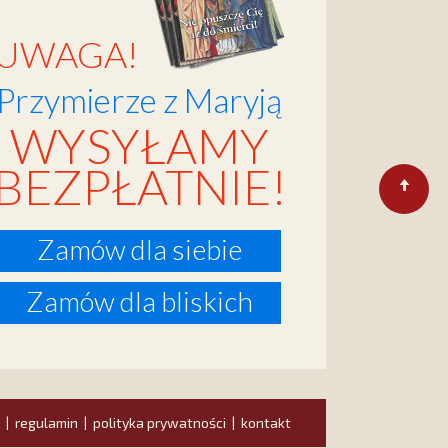
UWAGA!
Przymierze z Maryją
WYSYŁAMY
BEZPŁATNIE!
Zamów dla siebie
Zamów dla bliskich
regulamin
polityka prywatności
kontakt
|
|
|