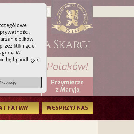
 Szczegółowe
 prywatności
.
warzanie plików
rzez kliknięcie
 zgodę. W
niu będą podlegać
 sumienia Polaków!
Przymierze
Akceptuję
PCh24.pl
z Maryją
AT FATIMY
WESPRZYJ NAS