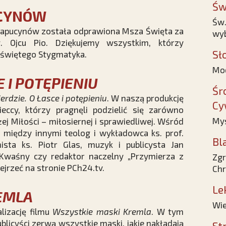
Św
UCYNÓW
Św.
kapucynów została odprawiona Msza Święta za
wy
. Ojcu Pio. Dziękujemy wszystkim, którzy
Sł
u świętego Stygmatyka.
Mod
E I POTĘPIENIU
Śr
erdzie. O Łasce i potępieniu
. W naszą produkcję
Cy
eccy, którzy pragnęli podzielić się zarówno
Myś
żej Miłości – miłosiernej i sprawiedliwej. Wśród
i między innymi teolog i wykładowca ks. prof.
Bl
ista ks. Piotr Glas, muzyk i publicysta Jan
n Kwaśny czy redaktor naczelny „Przymierza z
Zgr
ejrzeć na stronie PCh24.tv.
Chr
Le
EMLA
Wie
lizację filmu
Wszystkie maski Kremla
. W tym
ublicyści zerwą wszystkie maski, jakie nakładają
St