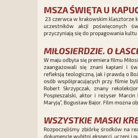
MSZA ŚWIĘTA U KAP
23 czerwca w krakowskim klasztorze 
uczestników akcji poświęconych św
przyczyniają się do propagowania kult
MIŁOSIERDZIE. O ŁASC
W maju odbyła się premiera filmu
Miłosi
zaangażowali się znani kapłani i świ
refleksją teologiczną, jak i prawdą o Bo
osób współpracujących przy filmie byl
Robert Skrzypczak, znany rekolekcjon
Pospieszalski, aktor i reżyser Marci
Maryją”, Bogusław Bajor. Film można ob
WSZYSTKIE MASKI KR
Rozpoczęliśmy zbiórkę środków na rea
dokumencie wybitni eksperci, uczeni i p