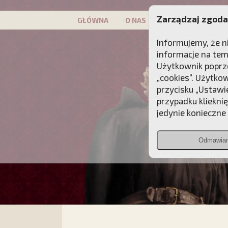
Zarządzaj zgoda
GŁÓWNA
O NAS
PATRON
KAMP
Informujemy, że n
informacje na tem
Użytkownik poprze
„cookies”. Użytko
przycisku „Ustawi
przypadku kliekni
jedynie konieczne p
Odmawia