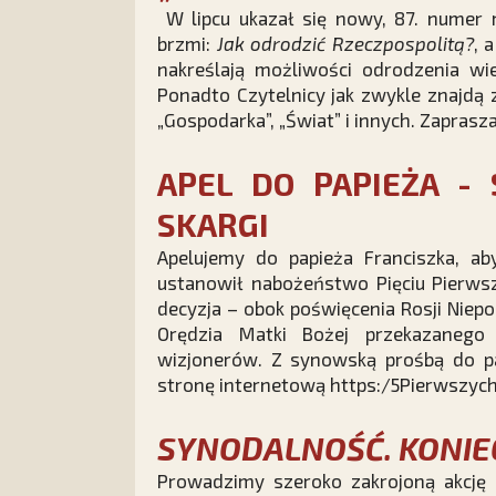
W lipcu ukazał się nowy, 87. numer 
brzmi:
Jak odrodzić Rzeczpospolitą?
, 
nakreślają możliwości odrodzenia wiel
Ponadto Czytelnicy jak zwykle znajdą z
„Gospodarka”, „Świat” i innych. Zaprasz
APEL DO PAPIEŻA -
SKARGI
Apelujemy do papieża Franciszka, aby
ustanowił nabożeństwo Pięciu Pierwsz
decyzja – obok poświęcenia Rosji Niepo
Orędzia Matki Bożej przekazanego
wizjonerów. Z synowską prośbą do pa
stronę internetową
https:/5Pierwszych
SYNODALNOŚĆ. KONIEC
Prowadzimy szeroko zakrojoną akcję