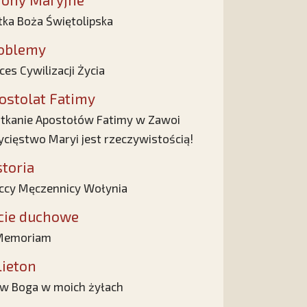
ka Boża Świętolipska
oblemy
ces Cywilizacji Życia
ostolat Fatimy
tkanie Apostołów Fatimy w Zawoi
cięstwo Maryi jest rzeczywistością!
storia
ccy Męczennicy Wołynia
cie duchowe
 Memoriam
lieton
w Boga w moich żyłach