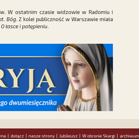
ów. W ostatnim czasie widzowie w Radomiu i
pt.
Bóg
. Z kolei publiczność w Warszawie miała
 O łasce i potępieniu
.
wna
dołącz
nasze strony
Jubileusz
W obronie Skargi
archiwum
|
|
|
|
|