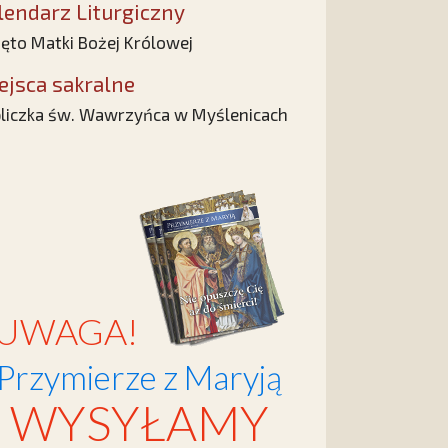
lendarz Liturgiczny
ęto Matki Bożej Królowej
ejsca sakralne
liczka św. Wawrzyńca w Myślenicach
UWAGA!
Przymierze z Maryją
WYSYŁAMY