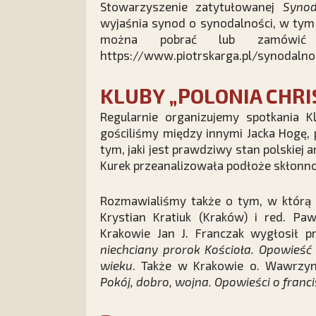
Stowarzyszenie zatytułowanej
Synoda
wyjaśnia synod o synodalności, w tym
można pobrać lub zamówić
https://www.piotrskarga.pl/synodalno
KLUBY „POLONIA CHRI
Regularnie organizujemy spotkania Kl
gościliśmy między innymi Jacka Hogę, 
tym, jaki jest prawdziwy stan polskiej a
Kurek przeanalizowała podłoże skłonnoś
Rozmawialiśmy także o tym, w którą 
Krystian Kratiuk (Kraków) i red. P
Krakowie Jan J. Franczak wygłosił p
niechciany prorok Kościoła. Opowieść 
wieku
. Także w Krakowie o. Wawrzyni
Pokój, dobro, wojna. Opowieści o fran