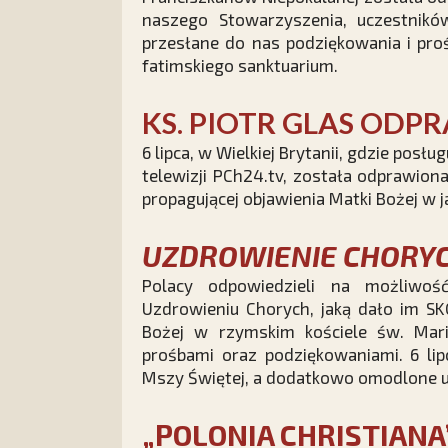
naszego Stowarzyszenia, uczestników
przesłane do nas podziękowania i pro
fatimskiego sanktuarium.
KS. PIOTR GLAS ODPR
6 lipca, w Wielkiej Brytanii, gdzie posł
telewizji PCh24.tv, została odprawio
propagującej objawienia Matki Bożej w ja
UZDROWIENIE CHORYCH
Polacy odpowiedzieli na możliwo
Uzdrowieniu Chorych, jaką dało im SKC
Bożej w rzymskim kościele św. Mari
prośbami oraz podziękowaniami. 6 li
Mszy Świętej, a dodatkowo omodlone u 
„POLONIA CHRISTIANA