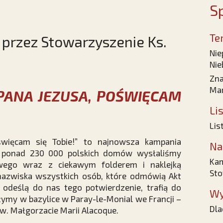
Sp
Te
rzez Stowarzyszenie Ks.
Nie
Nie
Zna
Mar
PANA JEZUSA, POŚWIĘCAM
Li
Lis
święcam się Tobie!” to najnowsza kampania
Na
Do ponad 230 000 polskich domów wysłaliśmy
Kam
wego wraz z ciekawym folderem i naklejką
Sto
 nazwiska wszystkich osób, które odmówią Akt
odeślą do nas tego potwierdzenie, trafią do
Wy
ożymy w bazylice w Paray-le-Monial we Francji –
Dla
w. Małgorzacie Marii Alacoque.