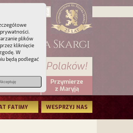
 Szczegółowe
 prywatności
.
warzanie plików
rzez kliknięcie
 zgodę. W
niu będą podlegać
 sumienia Polaków!
Przymierze
Akceptuję
PCh24.pl
z Maryją
AT FATIMY
WESPRZYJ NAS