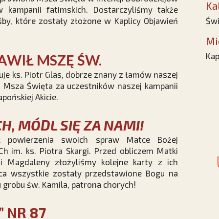
Ka
 kampanii fatimskich. Dostarczyliśmy także
śby, które zostały złożone w Kaplicy Objawień
Świ
Mi
Kap
AWIŁ MSZĘ ŚW.
uguje ks. Piotr Glas, dobrze znany z łamów naszej
na Msza Święta za uczestników naszej kampanii
pońskiej Akicie.
, MÓDL SIĘ ZA NAMI!
ść powierzenia swoich spraw Matce Bożej
h im. ks. Piotra Skargi. Przed obliczem Matki
i Magdaleny złożyliśmy kolejne karty z ich
pca wszystkie zostały przedstawione Bogu na
grobu św. Kamila, patrona chorych!
” NR 87