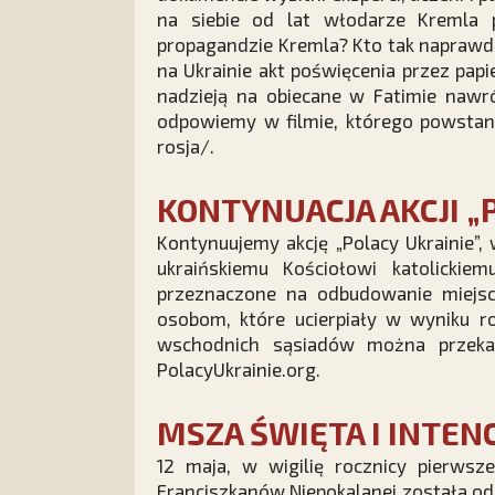
na siebie od lat włodarze Kremla 
propagandzie Kremla? Kto tak naprawdę 
na Ukrainie akt poświęcenia przez pap
nadzieją na obiecane w Fatimie nawró
odpowiemy w filmie, którego powsta
rosja/.
KONTYNUACJA AKCJI „
Kontynuujemy akcję „Polacy Ukrainie”,
ukraińskiemu Kościołowi katolicki
przeznaczone na odbudowanie miejsc
osobom, które ucierpiały w wyniku ro
wschodnich sąsiadów można przeka
PolacyUkrainie.org
.
MSZA ŚWIĘTA I INTEN
12 maja, w wigilię rocznicy pierwsz
Franciszkanów Niepokalanej została o