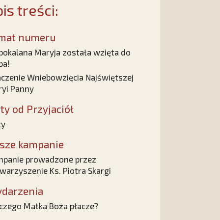
is treści:
mat numeru
pokalana Maryja została wzięta do
ba!
czenie Wniebowzięcia Najświętszej
yi Panny
sty od Przyjaciół
ty
sze kampanie
panie prowadzone przez
warzyszenie Ks. Piotra Skargi
darzenia
czego Matka Boża płacze?