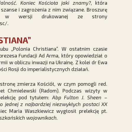
lność. Koniec Kościoła jaki znamy?
, która
 szanse i zagrożenia z nim związane. Broszurę
 w wersji drukowanej ze strony
sc/
.
STIANA”
ubu „Polonia Christiana”. W ostatnim czasie
prezesa Fundacji Ad Arma, który opowiedział o
rmii w obliczu inwazji na Ukrainę. Z kolei dr Ewa
ci Rosji do imperialistycznych działań.
stronę zmierza Kościół, w czym pomogli red.
aweł Chmielewski (Radom). Podczas wizyty w
relekcję pod tytułem:
Abp Fulton J. Sheen –
o jednej z najbardziej niezwykłych postaci XX
ec Maria Waszkiewicz wygłosił prelekcję pt.
ciszkańskich wojownikach.