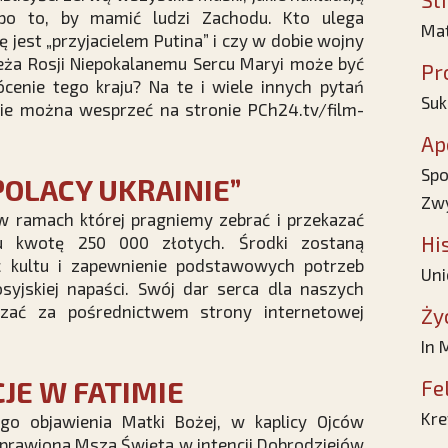
po to, by mamić ludzi Zachodu. Kto ulega
Mat
jest „przyjacielem Putina” i czy w dobie wojny
ieża Rosji Niepokalanemu Sercu Maryi może być
Pr
cenie tego kraju? Na te i wiele innych pytań
Suk
nie można wesprzeć na stronie
PCh24.tv/film-
Ap
Spo
POLACY UKRAINIE”
Zwy
 w ramach której pragniemy zebrać i przekazać
Hi
emu kwotę 250 000 złotych. Środki zostaną
 kultu i zapewnienie podstawowych potrzeb
Uni
syjskiej napaści. Swój dar serca dla naszych
zać za pośrednictwem strony internetowej
Ży
In
CJE W FATIMIE
Fe
Kre
ego objawienia Matki Bożej, w kaplicy Ojców
dprawiona Msza Święta w intencji Dobrodziejów