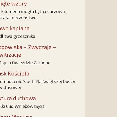
ięte wzory
 Filomena mogła być cesarzową,
brała męczeństwo
owo kapłana
litwa grzesznika
odowiska – Zwyczaje –
wilizacje
ląc o Gwieździe Zarannej
ask Kościoła
omadzenie Sióstr Najświętszej Duszy
ystusowej
ktura duchowa
lki Cud Wniebowzięcia
rony Maryjne