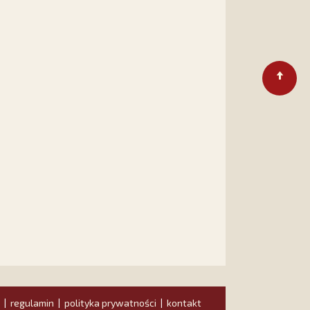
regulamin
polityka prywatności
kontakt
|
|
|