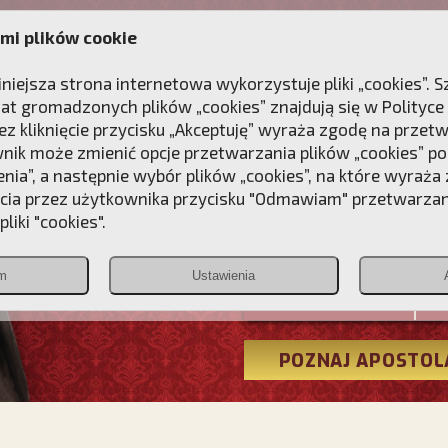
mi plików cookie
ANIE
DLA DUSZY
NAGRODA
KONTAKT
iniejsza strona internetowa wykorzystuje pliki „cookies”.
at gromadzonych plików „cookies” znajdują się w
Polityce
z kliknięcie przycisku „Akceptuję” wyraża zgodę na przet
wnik może zmienić opcje przetwarzania plików „cookies” pop
enia”, a następnie wybór plików „cookies”, na które wyraża
ęcia przez użytkownika przycisku "Odmawiam" przetwarza
Przebudźmy
liki "cookies".
Polonia
m
Ustawienia
Christiana
POZNAJ APOSTOL