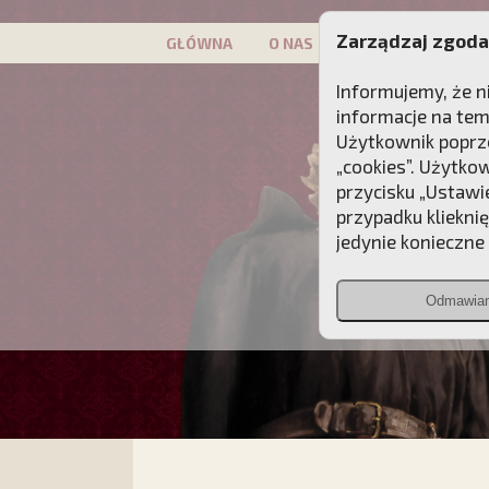
Zarządzaj zgoda
GŁÓWNA
O NAS
PATRON
KAMP
Informujemy, że n
informacje na tem
Użytkownik poprze
„cookies”. Użytko
przycisku „Ustawi
przypadku kliekni
jedynie konieczne p
Odmawia