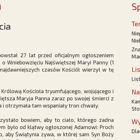
a
Sp
Te
cia
Nie
Nie
Zna
powstał 27 lat przed oficjalnym ogłoszeniem
Mar
u o Wniebowzięciu Najświętszej Maryi Panny (1
Li
od najdawniejszych czasów Kościół wierzył w tę
Lis
li Królową Kościoła tryumfującego, wojującego i
Na
więtsza Maryja Panna zaraz po swojej śmierci z
Kam
ba i otrzymała tam wspaniały tron chwały.
Sto
rzystało bowiem, aby to ciało, którego żadna
Wy
ym było od klątwy ogłoszonej Adamowi: Proch
Dla
ało, aby Świątynia żywa, w której sam Syn Boży