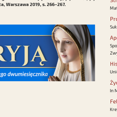
a, Warszawa 2019, s. 266–267.
Mat
Pr
Suk
Ap
Spo
Zwy
Hi
Uni
Ży
In
Fe
Kre