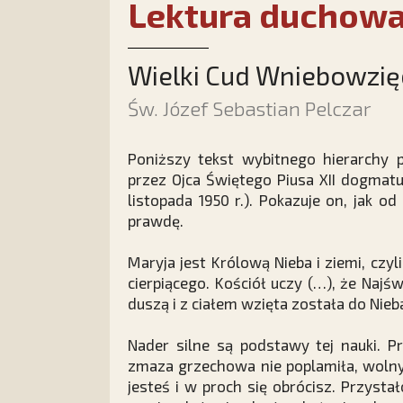
Lektura duchow
Wielki Cud Wniebowzię
Św. Józef Sebastian Pelczar
Poniższy tekst wybitnego hierarchy 
przez Ojca Świętego Piusa XII dogmat
listopada 1950 r.). Pokazuje on, jak 
prawdę.
Maryja jest Królową Nieba i ziemi, czy
cierpiącego. Kościół uczy (…), że Najś
duszą i z ciałem wzięta została do Nie
Nader silne są podstawy tej nauki. P
zmaza grzechowa nie poplamiła, woln
jesteś i w proch się obrócisz. Przyst