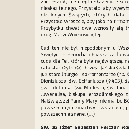
zamieszkał, nie uległa skażeniu, sko
nieskazitelnego. Przystało, aby wywyż
niż innych Świętych, których ciała 
Przystało wreszcie, aby jako na firmam
Przybytku chwał dwa wznosiły się t
drugi Maryi Wniebowziętej.
Cud ten nie był niepodobnym u Wsz
Świętym – Henocha i Eliasza zachował
cudu dla Tej, która była najświętszą,
cała starożytność chrześcijańska świa
już stare liturgie i sakramentarze (np.
Dionizjusza, św. Epifaniusza (†403), 
św. Ildefonsa, św. Modesta, św. Jana 
Juwenalisa, biskupa jerozolimskiego z
Najświętszej Panny Maryi nie ma, bo Bóg
powszechnym zmartwychwstaniem; już
powszechnie znane. (…)
Św. bp Józef Sebastian Pelczar,
Re