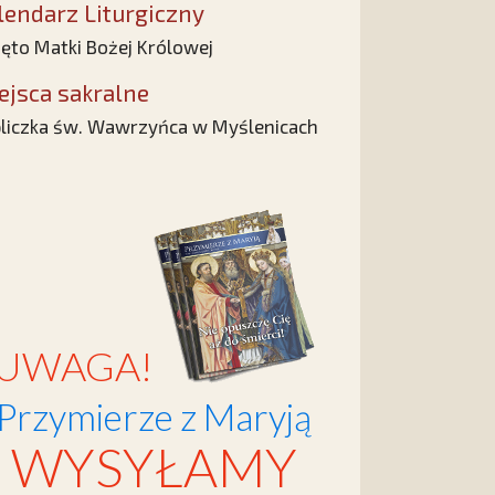
lendarz Liturgiczny
ęto Matki Bożej Królowej
ejsca sakralne
liczka św. Wawrzyńca w Myślenicach
UWAGA!
Przymierze z Maryją
WYSYŁAMY