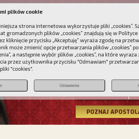
mi plików cookie
ANIE
DLA DUSZY
NAGRODA
KONTAKT
iniejsza strona internetowa wykorzystuje pliki „cookies”.
at gromadzonych plików „cookies” znajdują się w
Polityce
z kliknięcie przycisku „Akceptuję” wyraża zgodę na przet
wnik może zmienić opcje przetwarzania plików „cookies” pop
enia”, a następnie wybór plików „cookies”, na które wyraża
ęcia przez użytkownika przycisku "Odmawiam" przetwarza
Przebudźmy
liki "cookies".
Polonia
m
Ustawienia
Christiana
POZNAJ APOSTOL