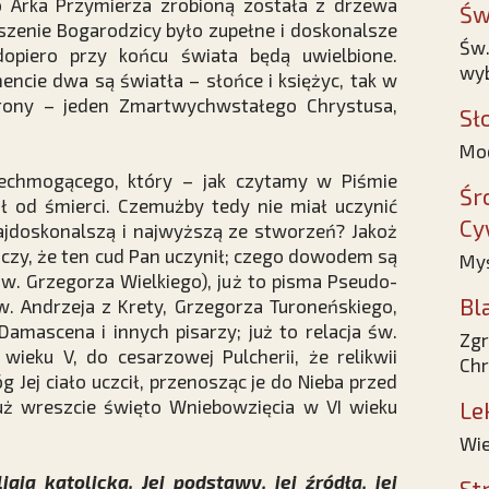
ro Arka Przymierza zrobioną została z drzewa
Św
szenie Bogarodzicy było zupełne i doskonalsze
Św.
dopiero przy końcu świata będą uwielbione.
wy
encie dwa są światła – słońce i księżyc, tak w
rony – jeden Zmartwychwstałego Chrystusa,
Sł
Mod
echmogącego, który – jak czytamy w Piśmie
Śr
 od śmierci. Czemużby tedy nie miał uczynić
Cy
 najdoskonalszą i najwyższą ze stworzeń? Jakoż
dczy, że ten cud Pan uczynił; czego dowodem są
Myś
 św. Grzegorza Wielkiego), już to pisma Pseudo-
Bl
św. Andrzeja z Krety, Grzegorza Turoneńskiego,
Damascena i innych pisarzy; już to relacja św.
Zgr
 wieku V, do cesarzowej Pulcherii, że relikwii
Chr
 Jej ciało uczcił, przenosząc je do Nieba przed
 wreszcie święto Wniebowzięcia w VI wieku
Le
Wie
ligia katolicka. Jej podstawy, jej źródła, jej
St