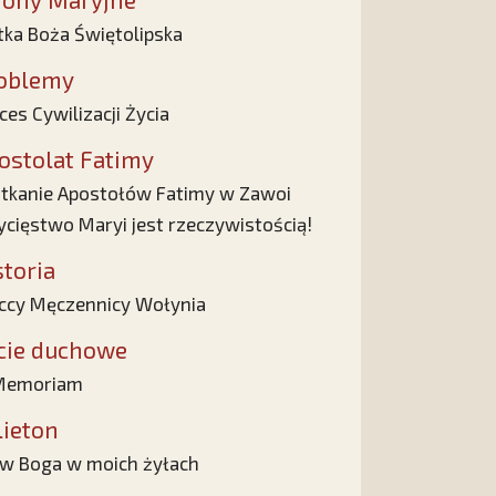
ka Boża Świętolipska
oblemy
ces Cywilizacji Życia
ostolat Fatimy
tkanie Apostołów Fatimy w Zawoi
cięstwo Maryi jest rzeczywistością!
storia
ccy Męczennicy Wołynia
cie duchowe
 Memoriam
lieton
w Boga w moich żyłach