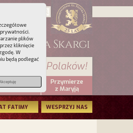
 Szczegółowe
 prywatności
.
warzanie plików
rzez kliknięcie
 zgodę. W
niu będą podlegać
 sumienia Polaków!
Przymierze
Akceptuję
PCh24.pl
z Maryją
AT FATIMY
WESPRZYJ NAS