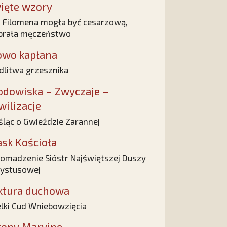
ięte wzory
 Filomena mogła być cesarzową,
brała męczeństwo
owo kapłana
litwa grzesznika
odowiska – Zwyczaje –
wilizacje
ląc o Gwieździe Zarannej
ask Kościoła
omadzenie Sióstr Najświętszej Duszy
ystusowej
ktura duchowa
lki Cud Wniebowzięcia
rony Maryjne