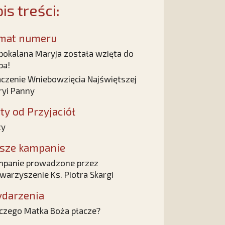
is treści:
mat numeru
pokalana Maryja została wzięta do
ba!
czenie Wniebowzięcia Najświętszej
yi Panny
sty od Przyjaciół
ty
sze kampanie
panie prowadzone przez
warzyszenie Ks. Piotra Skargi
darzenia
czego Matka Boża płacze?