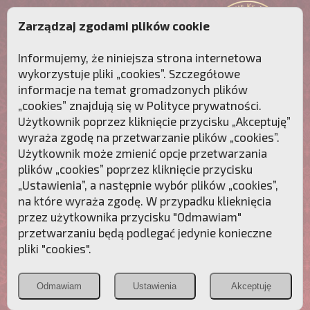
Zarządzaj zgodami plików cookie
Informujemy, że niniejsza strona internetowa
wykorzystuje pliki „cookies”. Szczegółowe
informacje na temat gromadzonych plików
„cookies” znajdują się w
Polityce prywatności
.
Użytkownik poprzez kliknięcie przycisku „Akceptuję”
wyraża zgodę na przetwarzanie plików „cookies”.
Użytkownik może zmienić opcje przetwarzania
plików „cookies” poprzez kliknięcie przycisku
„Ustawienia”, a następnie wybór plików „cookies”,
na które wyraża zgodę. W przypadku klieknięcia
Przebudźmy sumienia Polaków!
przez użytkownika przycisku "Odmawiam"
przetwarzaniu będą podlegać jedynie konieczne
Polonia
Przymierze
PCh24.pl
pliki "cookies".
Christiana
z Maryją
Odmawiam
Ustawienia
Akceptuję
POZNAJ APOSTOLAT FATIMY
WESPRZYJ
NAS