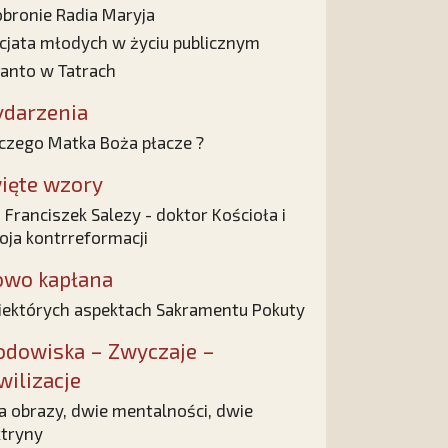
bronie Radia Maryja
cjata młodych w życiu publicznym
anto w Tatrach
darzenia
czego Matka Boża płacze ?
ięte wzory
 Franciszek Salezy - doktor Kościoła i
oja kontrreformacji
owo kapłana
iektórych aspektach Sakramentu Pokuty
odowiska – Zwyczaje –
wilizacje
 obrazy, dwie mentalności, dwie
tryny