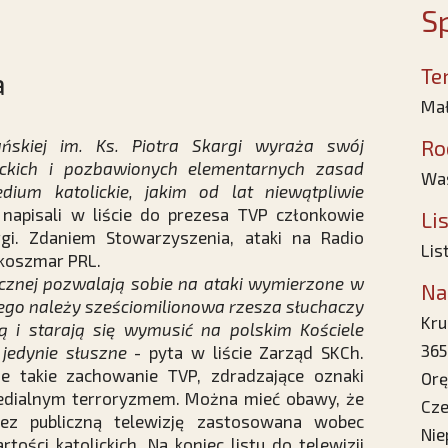
Sp
Te
a
Mał
ańskiej im. Ks. Piotra Skargi wyraża swój
Ro
ckich i pozbawionych elementarnych zasad
Was
ium katolickie, jakim od lat niewątpliwie
napisali w liście do prezesa TVP członkowie
Li
gi. Zdaniem Stowarzyszenia, ataki na Radio
Lis
koszmar PRL.
icznej pozwalają sobie na ataki wymierzone w
Na
ego należy sześciomilionowa rzesza słuchaczy
Kru
 i starają się wymusić na polskim Kościele
365
 jedynie słuszne
- pyta w liście Zarząd SKCh.
e takie zachowanie TVP, zdradzające oznaki
Orę
medialnym terroryzmem. Można mieć obawy, że
Cze
zez publiczną telewizję zastosowana wobec
Nie
tości katolickich. Na koniec listu do telewizji