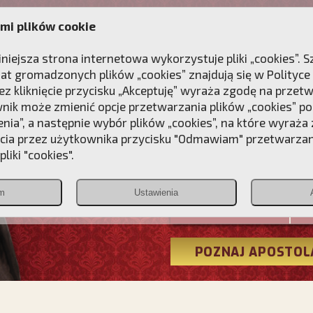
mi plików cookie
ANIE
DLA DUSZY
NAGRODA
KONTAKT
iniejsza strona internetowa wykorzystuje pliki „cookies”.
at gromadzonych plików „cookies” znajdują się w
Polityce
z kliknięcie przycisku „Akceptuję” wyraża zgodę na przet
wnik może zmienić opcje przetwarzania plików „cookies” pop
enia”, a następnie wybór plików „cookies”, na które wyraża
ęcia przez użytkownika przycisku "Odmawiam" przetwarza
Przebudźmy
liki "cookies".
Polonia
m
Ustawienia
Christiana
POZNAJ APOSTOL