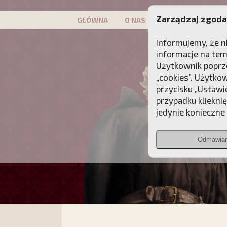
Zarządzaj zgoda
GŁÓWNA
O NAS
PATRON
KAMP
Informujemy, że n
informacje na tem
Użytkownik poprze
„cookies”. Użytko
przycisku „Ustawi
przypadku kliekni
jedynie konieczne p
Odmawia