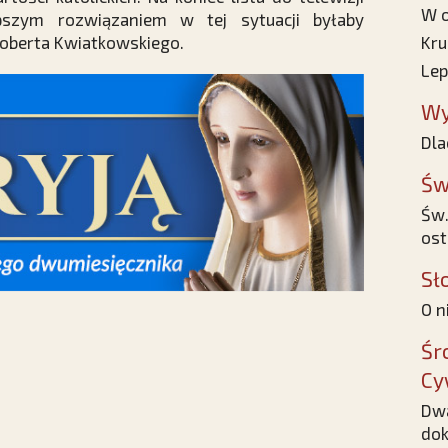
W o
epszym rozwiązaniem w tej sytuacji byłaby
Roberta Kwiatkowskiego.
Kru
Lep
Wy
Dla
Św
Św.
ost
Sł
O n
Śr
Cy
Dwa
dok