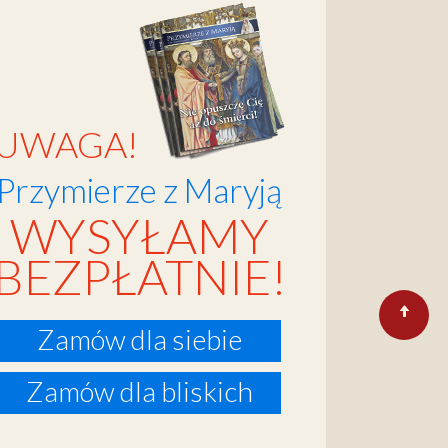
UWAGA!
Przymierze z Maryją
WYSYŁAMY
BEZPŁATNIE!
Zamów dla siebie
Zamów dla bliskich