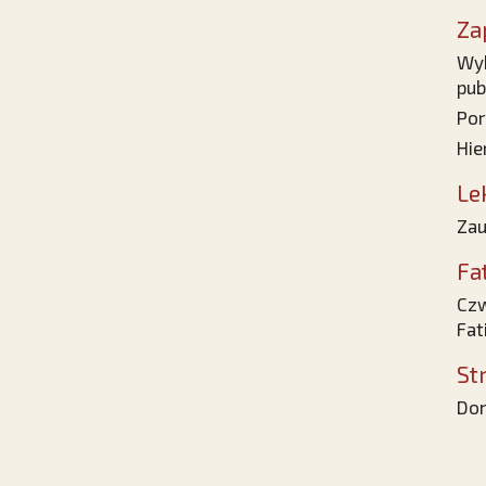
Za
Wyk
pub
Por
Hie
Le
Zau
Fa
Czw
Fat
St
Dom