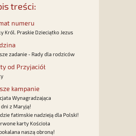
is treści:
mat numeru
y Król. Praskie Dzieciątko Jezus
dzina
ze zadanie - Rady dla rodziców
sty od Przyjaciół
ty
sze kampanie
cjata Wynagradzająca
 dni z Maryją!
dzie fatimskie nadzieją dla Polski!
rwone karty Kościoła
pokalana naszą obroną!