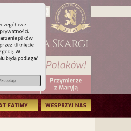
 Szczegółowe
 prywatności
.
warzanie plików
rzez kliknięcie
 zgodę. W
niu będą podlegać
 sumienia Polaków!
Przymierze
Akceptuję
PCh24.pl
z Maryją
AT FATIMY
WESPRZYJ NAS