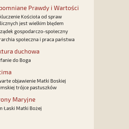
pomniane Prawdy i Wartości
luczenie Kościoła od spraw
licznych jest wielkim błędem
ządek gospodarczo-społeczny
rarchia społeczna i praca państwa
ktura duchowa
fanie do Boga
tima
arte objawienie Matki Boskiej
imskiej trójce pastuszków
rony Maryjne
 Łaski Matki Bożej