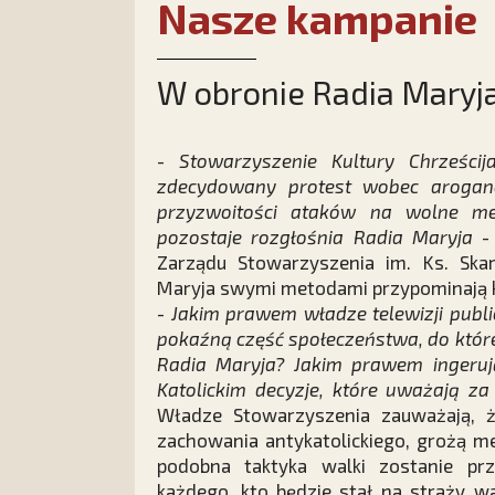
Nasze kampanie
W obronie Radia Maryj
-
Stowarzyszenie Kultury Chrześcij
zdecydowany protest wobec arogan
przyzwoitości ataków na wolne med
pozostaje rozgłośnia Radia Maryja
- 
Zarządu Stowarzyszenia im. Ks. Skar
Maryja swymi metodami przypominają 
-
Jakim prawem władze telewizji publ
pokaźną część społeczeństwa, do któr
Radia Maryja? Jakim prawem ingerują
Katolickim decyzje, które uważają za
Władze Stowarzyszenia zauważają, ż
zachowania antykatolickiego, grożą 
podobna taktyka walki zostanie pr
każdego, kto będzie stał na straży war