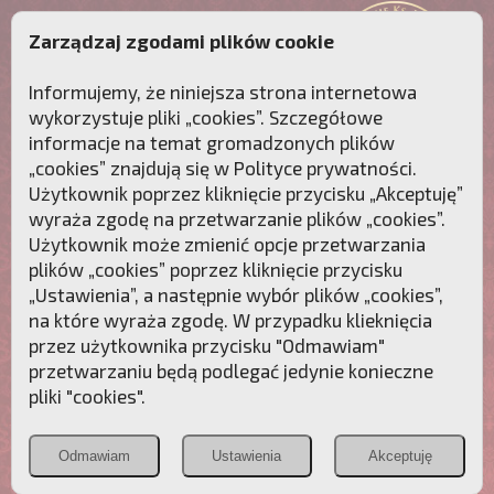
Zarządzaj zgodami plików cookie
Informujemy, że niniejsza strona internetowa
wykorzystuje pliki „cookies”. Szczegółowe
informacje na temat gromadzonych plików
„cookies” znajdują się w
Polityce prywatności
.
Użytkownik poprzez kliknięcie przycisku „Akceptuję”
wyraża zgodę na przetwarzanie plików „cookies”.
Użytkownik może zmienić opcje przetwarzania
plików „cookies” poprzez kliknięcie przycisku
„Ustawienia”, a następnie wybór plików „cookies”,
na które wyraża zgodę. W przypadku klieknięcia
Przebudźmy sumienia Polaków!
przez użytkownika przycisku "Odmawiam"
przetwarzaniu będą podlegać jedynie konieczne
Polonia
Przymierze
PCh24.pl
pliki "cookies".
Christiana
z Maryją
Odmawiam
Ustawienia
Akceptuję
POZNAJ APOSTOLAT FATIMY
WESPRZYJ
NAS