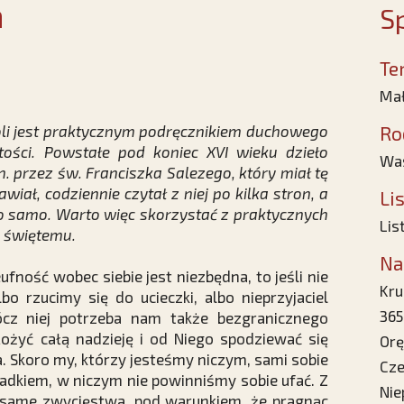
a
Sp
Te
Mał
i jest praktycznym podręcznikiem duchowego
Ro
ości. Powstałe pod koniec XVI wieku dzieło
Was
. przez św. Franciszka Salezego, który miał tę
iał, codziennie czytał z niej po kilka stron, a
Li
to samo. Warto więc skorzystać z praktycznych
Lis
u świętemu.
Na
ufność wobec siebie jest niezbędna, to jeśli nie
Kru
bo rzucimy się do ucieczki, albo nieprzyjaciel
365
ócz niej potrzeba nam także bezgranicznego
żyć całą nadzieję i od Niego spodziewać się
Orę
. Skoro my, którzy jesteśmy niczym, sami sobie
Cze
dkiem, w niczym nie powinniśmy sobie ufać. Z
Nie
same zwycięstwa, pod warunkiem, że pragnąc