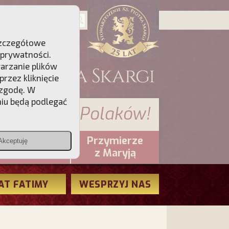
 Szczegółowe
 prywatności
.
warzanie plików
rzez kliknięcie
 zgodę. W
niu będą podlegać
 sumienia Polaków!
Przymierze
Akceptuję
PCh24.pl
z Maryją
AT FATIMY
WESPRZYJ NAS