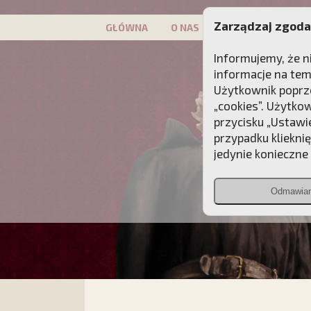
Zarządzaj zgoda
GŁÓWNA
O NAS
PATRON
KAMP
Informujemy, że n
informacje na tem
Użytkownik poprze
„cookies”. Użytko
przycisku „Ustawi
przypadku kliekni
jedynie konieczne p
Odmawia