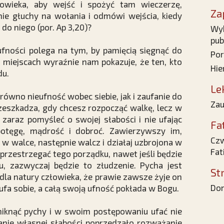
łowieka, aby wejść i spożyć tam wieczerzę,
Za
ie głuchy na wołania i odmówi wejścia, kiedy
do niego (por. Ap 3,20)?
Wyk
pub
 ufności polega na tym, by pamięcią sięgnąć do
Por
 miejscach wyraźnie nam pokazuje, że ten, kto
Hie
du.
Le
ówno nieufność wobec siebie, jak i zaufanie do
Zau
rzeszkadza, gdy chcesz rozpocząć walkę, lecz w
zaraz pomyśleć o swojej słabości i nie ufając
Fa
otęgę, mądrość i dobroć. Zawierzywszy im,
Czw
 w walce, następnie walcz i działaj uzbrojona w
Fat
z przestrzegać tego porządku, nawet jeśli będzie
, zazwyczaj będzie to złudzenie. Pycha jest
St
dla natury człowieka, że prawie zawsze żyje on
Dom
ufa sobie, a całą swoją ufność pokłada w Bogu.
 uniknąć pychy i w swoim postępowaniu ufać nie
ażanie własnej słabości poprzedzało rozważanie