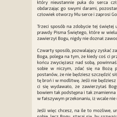
który nieustannie puka do serca cz
obdarzając go swymi darami, pozostan
człowiek otworzy Mu serce i zaprosi Go 
Trzeci sposób na zdobycie tej świętej
prawdy Pisma Świętego, które w wielu
zawierzył Bogu, nigdy nie doznał zawo
Czwarty sposób, pozwalający zyskać zar
Boga, polega na tym, że kiedy coś ci p
końcu zwyciężasz nad sobą, powinnaś 
sobie w niczym, zdać się na Bożą p
postanów, że nie będziesz szczędzić sił
tę broń i w modlitwę. Jeśli nie będzies
ci się wydawało, że zawierzyłaś Bogu
bowiem tak podstępna i tak znamienna 
w fałszywym przekonaniu, iż wcale nie 
Jeśli więc chcesz, na ile to możliwe,
sobie, lecz Bogu, staraj się, by rozw