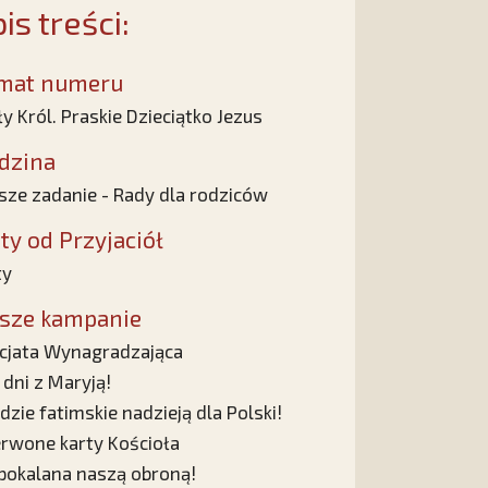
is treści:
mat numeru
y Król. Praskie Dzieciątko Jezus
dzina
ze zadanie - Rady dla rodziców
sty od Przyjaciół
ty
sze kampanie
cjata Wynagradzająca
 dni z Maryją!
dzie fatimskie nadzieją dla Polski!
rwone karty Kościoła
pokalana naszą obroną!