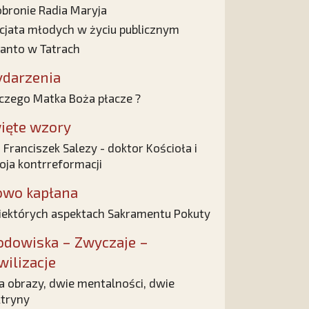
bronie Radia Maryja
cjata młodych w życiu publicznym
anto w Tatrach
darzenia
czego Matka Boża płacze ?
ięte wzory
 Franciszek Salezy - doktor Kościoła i
oja kontrreformacji
owo kapłana
iektórych aspektach Sakramentu Pokuty
odowiska – Zwyczaje –
wilizacje
 obrazy, dwie mentalności, dwie
tryny