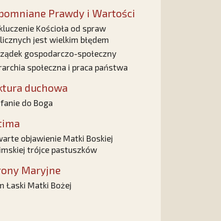
pomniane Prawdy i Wartości
luczenie Kościoła od spraw
licznych jest wielkim błędem
ządek gospodarczo-społeczny
rarchia społeczna i praca państwa
ktura duchowa
fanie do Boga
tima
arte objawienie Matki Boskiej
imskiej trójce pastuszków
rony Maryjne
 Łaski Matki Bożej