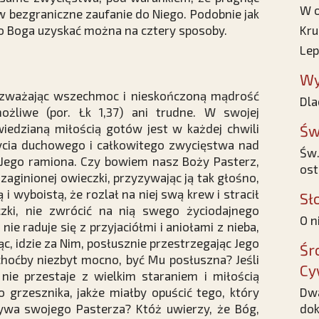
W o
 bezgraniczne zaufanie do Niego. Podobnie jak
 do Boga uzyskać można na cztery sposoby.
Kru
Lep
Wy
rozważając wszechmoc i nieskończoną mądrość
Dla
ożliwe (por. Łk 1,37) ani trudne. W swojej
iedzianą miłością gotów jest w każdej chwili
Św
ycia duchowego i całkowitego zwycięstwa nad
Św.
 w Jego ramiona. Czy bowiem nasz Boży Pasterz,
ost
 zaginionej owieczki, przyzywając ją tak głośno,
 i wyboistą, że rozlał na niej swą krew i stracił
Sł
czki, nie zwrócić na nią swego życiodajnego
O n
nie raduje się z przyjaciółmi i aniołami z nieba,
ąc, idzie za Nim, posłusznie przestrzegając Jego
Śr
 choćby niezbyt mocno, być Mu posłuszna? Jeśli
Cy
ie przestaje z wielkim staraniem i miłością
o grzesznika, jakże miałby opuścić tego, który
Dwa
ywa swojego Pasterza? Któż uwierzy, że Bóg,
dok