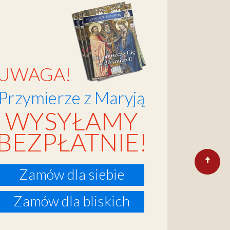
UWAGA!
Przymierze z Maryją
WYSYŁAMY
BEZPŁATNIE!
Zamów dla siebie
Zamów dla bliskich