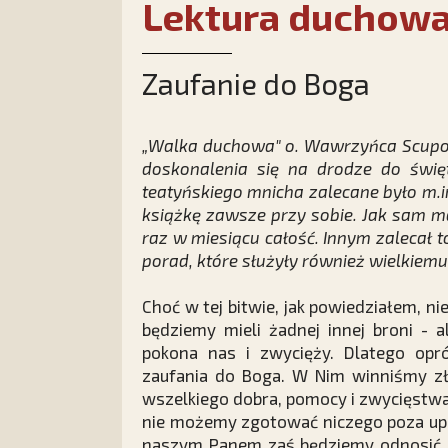
Lektura duchow
Zaufanie do Boga
„Walka duchowa" o. Wawrzyńca Scupol
doskonalenia się na drodze do święt
teatyńskiego mnicha zalecane było m.in
książkę zawsze przy sobie. Jak sam maw
raz w miesiącu całość. Innym zalecał 
porad, które służyły również wielkiem
Choć w tej bitwie, jak powiedziałem, nie
będziemy mieli żadnej innej broni - al
pokona nas i zwycięży. Dlatego opr
zaufania do Boga. W Nim winniśmy zło
wszelkiego dobra, pomocy i zwycięstwa
nie możemy zgotować niczego poza upa
naszym Panem zaś będziemy odnosić 