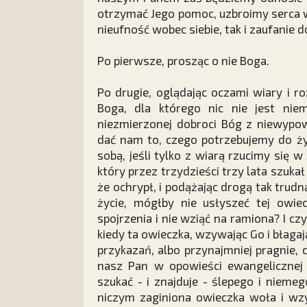
otrzymać Jego pomoc, uzbroimy serca w
nieufność wobec siebie, tak i zaufanie
Po pierwsze, prosząc o nie Boga.
Po drugie, oglądając oczami wiary i 
Boga, dla którego nic nie jest niem
niezmierzonej dobroci Bóg z niewypow
dać nam to, czego potrzebujemy do ż
sobą, jeśli tylko z wiarą rzucimy się
który przez trzydzieści trzy lata szukał
że ochrypł, i podążając drogą tak trudną
życie, mógłby nie usłyszeć tej owie
spojrzenia i nie wziąć na ramiona? I czy 
kiedy ta owieczka, wzywając Go i błagaj
przykazań, albo przynajmniej pragnie,
nasz Pan w opowieści ewangelicznej n
szukać - i znajduje - ślepego i niemeg
niczym zaginiona owieczka woła i wz