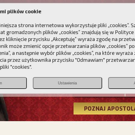
mi plików cookie
ANIE
DLA DUSZY
NAGRODA
KONTAKT
iniejsza strona internetowa wykorzystuje pliki „cookies”.
at gromadzonych plików „cookies” znajdują się w
Polityce
z kliknięcie przycisku „Akceptuję” wyraża zgodę na przet
wnik może zmienić opcje przetwarzania plików „cookies” pop
enia”, a następnie wybór plików „cookies”, na które wyraża
ęcia przez użytkownika przycisku "Odmawiam" przetwarza
Przebudźmy
liki "cookies".
Polonia
m
Ustawienia
Christiana
POZNAJ APOSTOL