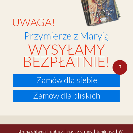
UWAGA!
Przymierze z Maryją
WYSYŁAMY
BEZPŁATNIE!
Zamów dla siebie
Zamów dla bliskich
strona główna
dołącz
nasze strony
Jubileusz
W
|
|
|
|