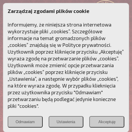
Zarządzaj zgodami plików cookie
Informujemy, że niniejsza strona internetowa
wykorzystuje pliki „cookies”. Szczegółowe
informacje na temat gromadzonych plików
„cookies” znajdują się w
Polityce prywatności
.
Użytkownik poprzez kliknięcie przycisku „Akceptuję”
wyraża zgodę na przetwarzanie plików „cookies”.
Użytkownik może zmienić opcje przetwarzania
plików „cookies” poprzez kliknięcie przycisku
„Ustawienia”, a następnie wybór plików „cookies”,
na które wyraża zgodę. W przypadku klieknięcia
Przebudźmy sumienia Polaków!
przez użytkownika przycisku "Odmawiam"
przetwarzaniu będą podlegać jedynie konieczne
Polonia
Przymierze
PCh24.pl
pliki "cookies".
Christiana
z Maryją
Odmawiam
Ustawienia
Akceptuję
POZNAJ APOSTOLAT FATIMY
WESPRZYJ
NAS