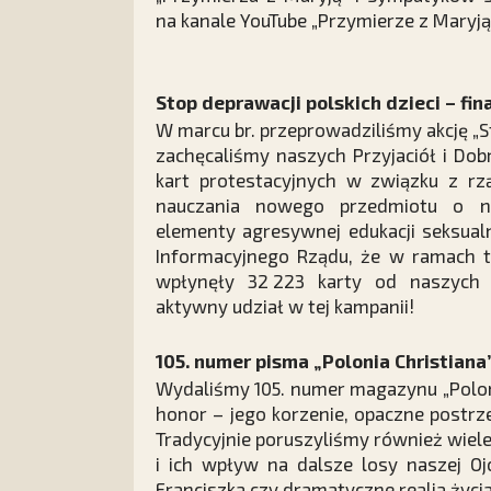
na kanale YouTube „Przymierze z Maryją
Stop deprawacji polskich dzieci – fin
W marcu br. przeprowadziliśmy akcję „St
zachęcaliśmy naszych Przyjaciół i Dob
kart protestacyjnych w związku z 
nauczania nowego przedmiotu o na
elementy agresywnej edukacji seksual
Informacyjnego Rządu, że w ramach te
wpłynęły 32 223 karty od naszych
aktywny udział w tej kampanii!
105. numer pisma „Polonia Christiana
Wydaliśmy 105. numer magazynu „Polon
honor – jego korzenie, opaczne postrze
Tradycyjnie poruszyliśmy również wiel
i ich wpływ na dalsze losy naszej Oj
Franciszka czy dramatyczne realia życia