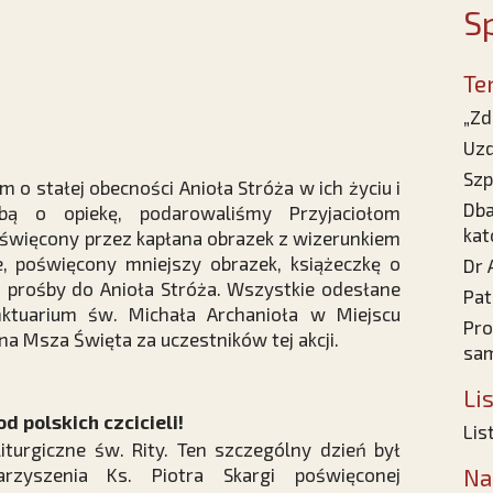
Sp
Te
„Zd
Uzd
Szp
 o stałej obecności Anioła Stróża w ich życiu i
Dba
bą o opiekę, podarowaliśmy Przyjaciołom
kat
oświęcony przez kapłana obrazek z wizerunkiem
, poświęcony mniejszy obrazek, książeczkę o
Dr 
i prośby do Anioła Stróża. Wszystkie odesłane
Pat
ktuarium św. Michała Archanioła w Miejscu
Pro
a Msza Święta za uczestników tej akcji.
sam
Li
d polskich czcicieli!
Lis
turgiczne św. Rity. Ten szczególny dzień był
arzyszenia Ks. Piotra Skargi poświęconej
Na