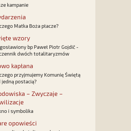
ze kampanie
darzenia
czego Matka Boża płacze?
ięte wzory
gosławiony bp Paweł Piotr Gojdič -
zennik dwóch totalitaryzmów
owo kapłana
czego przyjmujemy Komunię Świętą
 jedną postacią?
odowiska – Zwyczaje –
wilizacje
kno i symbolika
are opowieści