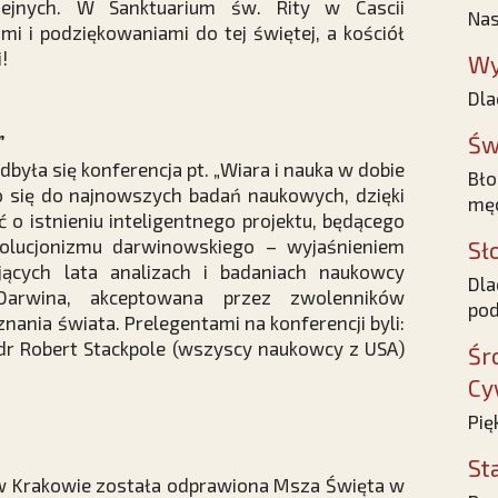
ejnych. W Sanktuarium św. Rity w Cascii
Nas
ami i podziękowaniami do tej świętej, a kościół
!
Wy
Dla
”
Św
yła się konferencja pt. „Wiara i nauka w dobie
Bło
o się do najnowszych badań naukowych, dzięki
męc
 o istnieniu inteligentnego projektu, będącego
lucjonizmu darwinowskiego – wyjaśnieniem
Sł
jących lata analizach i badaniach naukowcy
Dla
 Darwina, akceptowana przez zwolenników
pod
oznania świata. Prelegentami na konferencji byli:
, dr Robert Stackpole (wszyscy naukowcy z USA)
Śr
Cy
Pię
St
w Krakowie została odprawiona Msza Święta w