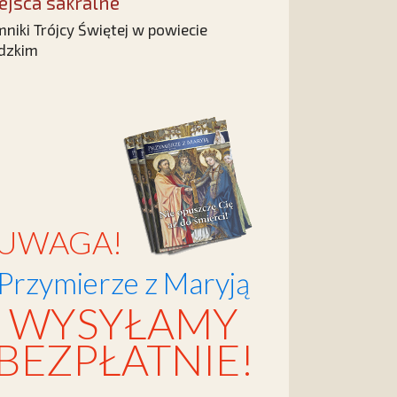
ejsca sakralne
niki Trójcy Świętej w powiecie
dzkim
UWAGA!
Przymierze z Maryją
WYSYŁAMY
BEZPŁATNIE!