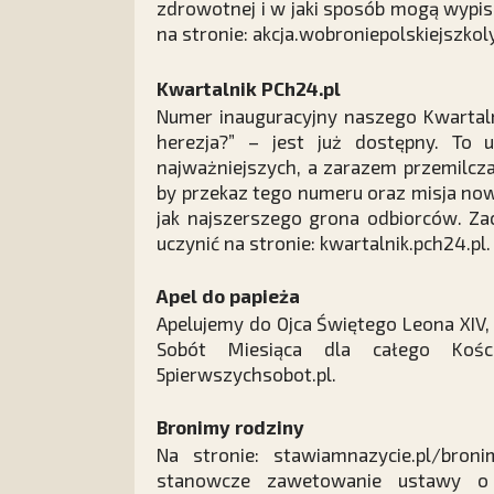
zdrowotnej i w jaki sposób mogą wypisa
na stronie: akcja.wobroniepolskiejszkoly
Kwartalnik PCh24.pl
Numer inauguracyjny naszego Kwartalnik
herezja?” – jest już dostępny. To u
najważniejszych, a zarazem przemilcz
by przekaz tego numeru oraz misja no
jak najszerszego grona odbiorców. Za
uczynić na stronie: kwartalnik.pch24.pl.
Apel do papieża
Apelujemy do Ojca Świętego Leona XIV
Sobót Miesiąca dla całego Kośc
5pierwszychsobot.pl.
Bronimy rodziny
Na stronie: stawiamnazycie.pl/bro
stanowcze zawetowanie ustawy o z