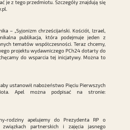
ć je z tego przedmiotu. Szczegóły znajdują się
.pl.
a – „Syjonizm chrześcijański. Kościół, Izrael,
nikalna publikacja, która podejmuje jeden z
anych tematów współczesności. Teraz chcemy,
wego projektu wydawniczego PCh24 dotarły do
chęcamy do wsparcia tej inicjatywy. Można to
, aby ustanowił nabożeństwo Pięciu Pierwszych
ioła. Apel można podpisać na stronie:
nimy-rodziny apelujemy do Prezydenta RP o
wiązkach partnerskich i zajęcia jasnego