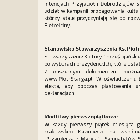
intencjach Przyjaciół i Dobrodziejów S
udział w kampanii propagowania kultu
którzy stale przyczyniają się do ro
Pietrelciny.
Stanowisko Stowarzyszenia Ks. Piot
Stowarzyszenie Kultury Chrześcijańskie
po wyborach prezydenckich, które osta
Z obszernym dokumentem można 
www.PiotrSkarga.pl. W oświadczeniu
elekta, aby podczas piastowania 
deklaracjach.
Modlitwy pierwszopiątkowe
W każdy pierwszy piątek miesiąca 
krakowskim Kazimierzu na wspólne
„Przymierza z Maryją” i Sympatyków 