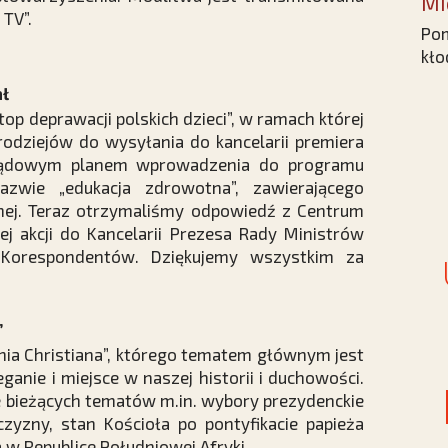
Mi
 TV”.
Pom
kło
ał
op deprawacji polskich dzieci”, w ramach której
rodziejów do wysyłania do kancelarii premiera
rządowym planem wprowadzenia do programu
zwie „edukacja zdrowotna”, zawierającego
nej. Teraz otrzymaliśmy odpowiedź z Centrum
j akcji do Kancelarii Prezesa Rady Ministrów
 Korespondentów. Dziękujemy wszystkim za
”
ia Christiana”, którego tematem głównym jest
ganie i miejsce w naszej historii i duchowości.
e bieżących tematów m.in. wybory prezydenckie
czyzny, stan Kościoła po pontyfikacie papieża
 w Republice Południowej Afryki.