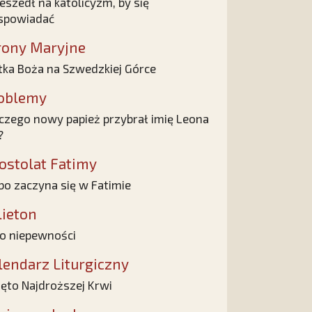
eszedł na katolicyzm, by się
spowiadać
rony Maryjne
ka Boża na Szwedzkiej Górce
oblemy
czego nowy papież przybrał imię Leona
?
ostolat Fatimy
bo zaczyna się w Fatimie
lieton
o niepewności
lendarz Liturgiczny
ęto Najdroższej Krwi