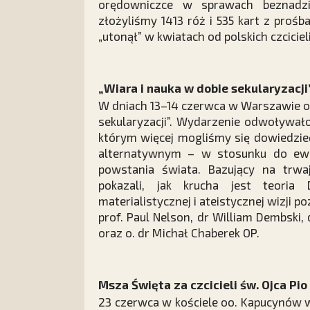
orędowniczce w sprawach beznadzi
złożyliśmy 1413 róż i 535 kart z prośb
„utonął” w kwiatach od polskich czcicieli
„Wiara i nauka w dobie sekularyzacji
W dniach 13–14 czerwca w Warszawie odb
sekularyzacji”. Wydarzenie odwoływał
którym więcej mogliśmy się dowiedzieć
alternatywnym – w stosunku do ewo
powstania świata. Bazujący na trwa
pokazali, jak krucha jest teoria
materialistycznej i ateistycznej wizji p
prof. Paul Nelson, dr William Dembski
oraz o. dr Michał Chaberek OP.
Msza Święta za czcicieli św. Ojca Pio
23 czerwca w kościele oo. Kapucynów 