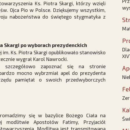
Prz
towarzyszenia Ks. Piotra Skargi, którzy wzięli
wy
 św. Ojca Pio w Polsce. Dziękujemy wszystkim,
zwoju nabożeństwa do świętego stygmatyka z
St
Mat
Pr
ra Skargi po wyborach prezydenckich
Dla
j im. Ks. Piotra Skargi opublikowało stanowisko
XIV
tecznie wygrał Karol Nawrocki.
szczegółowo zapoznać się na stronie
Ap
 bardzo mocno wybrzmiał apel do prezydenta
Nie
urzędu pamiętał o swoich przedwyborczych
Fe
Zer
Ka
gromadzimy się w bazylice Bożego Ciała na
Świ
j modlitwie Apostołów Fatimy, Przyjaciół
Stowarzyszenia. Modlitwa jest transmitowana