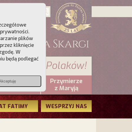
 Szczegółowe
 prywatności
.
warzanie plików
rzez kliknięcie
 zgodę. W
niu będą podlegać
 sumienia Polaków!
Przymierze
Akceptuję
PCh24.pl
z Maryją
AT FATIMY
WESPRZYJ NAS