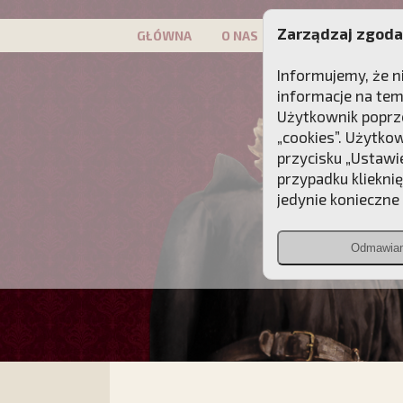
Zarządzaj zgoda
GŁÓWNA
O NAS
PATRON
KAMP
Informujemy, że n
informacje na tem
Użytkownik poprze
„cookies”. Użytko
przycisku „Ustawi
przypadku kliekni
jedynie konieczne p
Odmawia