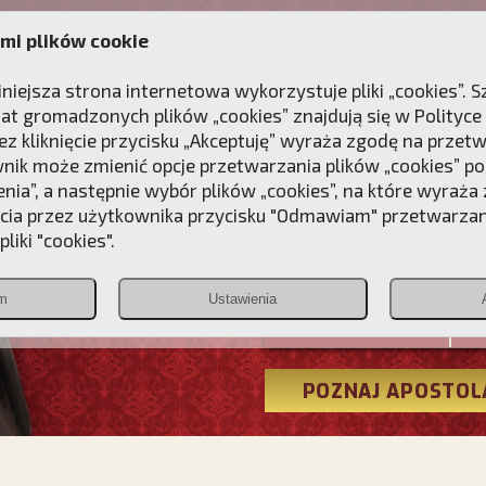
mi plików cookie
ANIE
DLA DUSZY
NAGRODA
KONTAKT
iniejsza strona internetowa wykorzystuje pliki „cookies”.
at gromadzonych plików „cookies” znajdują się w
Polityce
z kliknięcie przycisku „Akceptuję” wyraża zgodę na przet
wnik może zmienić opcje przetwarzania plików „cookies” pop
enia”, a następnie wybór plików „cookies”, na które wyraża
ęcia przez użytkownika przycisku "Odmawiam" przetwarza
Przebudźmy
liki "cookies".
Polonia
m
Ustawienia
Christiana
POZNAJ APOSTOL