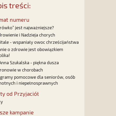
is treści:
mat numeru
rówko” jest najważniejsze?
rowienie i Nadzieja chorych
itale - wspaniały owoc chrześcijaństwa
nie o zdrowie jest obowiązkiem
olika!
Anna Szukalska - piękna dusza
ronowie w chorobach
gramy pomocowe dla seniorów, osób
otnych i niepełnosprawnych
sty od Przyjaciół
ty
sze kampanie