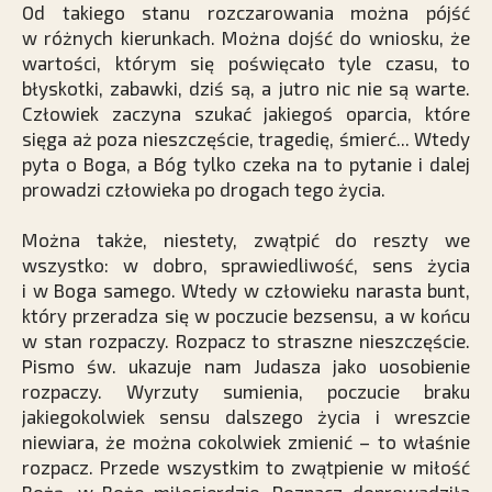
Od takiego stanu rozczarowania można pójść
w różnych kierunkach. Można dojść do wniosku, że
wartości, którym się poświęcało tyle czasu, to
błyskotki, zabawki, dziś są, a jutro nic nie są warte.
Człowiek zaczyna szukać jakiegoś oparcia, które
sięga aż poza nieszczęście, tragedię, śmierć... Wtedy
pyta o Boga, a Bóg tylko czeka na to pytanie i dalej
prowadzi człowieka po drogach tego życia.
Można także, niestety, zwątpić do reszty we
wszystko: w dobro, sprawiedliwość, sens życia
i w Boga samego. Wtedy w człowieku narasta bunt,
który przeradza się w poczucie bezsensu, a w końcu
w stan rozpaczy. Rozpacz to straszne nieszczęście.
Pismo św. ukazuje nam Judasza jako uosobienie
rozpaczy. Wyrzuty sumienia, poczucie braku
jakiegokolwiek sensu dalszego życia i wreszcie
niewiara, że można cokolwiek zmienić – to właśnie
rozpacz. Przede wszystkim to zwątpienie w miłość