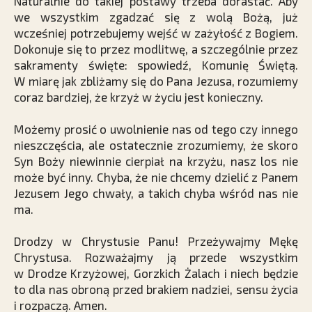
Naturalnie do takiej postawy trzeba dorastać. Aby
we wszystkim zgadzać się z wolą Bożą, już
wcześniej potrzebujemy wejść w zażyłość z Bogiem.
Dokonuje się to przez modlitwę, a szczególnie przez
sakramenty święte: spowiedź, Komunię Świętą.
W miarę jak zbliżamy się do Pana Jezusa, rozumiemy
coraz bardziej, że krzyż w życiu jest konieczny.
Możemy prosić o uwolnienie nas od tego czy innego
nieszczęścia, ale ostatecznie zrozumiemy, że skoro
Syn Boży niewinnie cierpiał na krzyżu, nasz los nie
może być inny. Chyba, że nie chcemy dzielić z Panem
Jezusem Jego chwały, a takich chyba wśród nas nie
ma.
Drodzy w Chrystusie Panu! Przeżywajmy Mękę
Chrystusa. Rozważajmy ją przede wszystkim
w Drodze Krzyżowej, Gorzkich Żalach i niech będzie
to dla nas obroną przed brakiem nadziei, sensu życia
i rozpaczą. Amen.