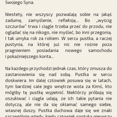
Swojego Syna.
Niestety, nie wszyscy pozwalają sobie na jakąś
zadumę, zamyślenie, refleksję... Bo „wyścig
szczurów” trwa i ciągle trzeba przeć do przodu, nie
oglądać się na nikogo, nie myśleć, bo inni przegonią.
I tak umyka rok za rokiem. W sercu pustka, a raczej
pustynia, na której już nic nie rośnie poza
pragnieniem posiadania nowego samochodu
i pokaźniejszego konta...
Na każdego przychodzi jednak czas, który zmusza do
zastanowienia się nad sobą. Pustka w sercu
doskwiera. Im dalej człowiek posuwa się w latach,
tym bardziej całe jego wnętrze woła za Kimś, kto
mógłby tę pustkę wypełnić. Niektórzy próbują się
oszukiwać i ciągle udają, że ich takie pytania nie
dotyczą, ale nie da się okłamać samego siebie,
własnej duszy. Pustka duchowa daje się we znaki
szczególnie wtedy, kiedy człowiek spotyka pierwszy