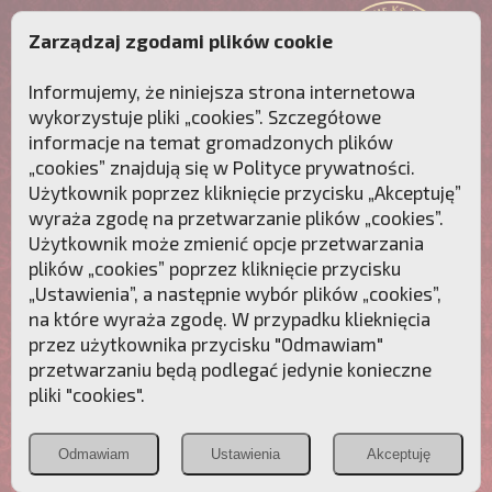
Zarządzaj zgodami plików cookie
Informujemy, że niniejsza strona internetowa
wykorzystuje pliki „cookies”. Szczegółowe
informacje na temat gromadzonych plików
„cookies” znajdują się w
Polityce prywatności
.
Użytkownik poprzez kliknięcie przycisku „Akceptuję”
wyraża zgodę na przetwarzanie plików „cookies”.
Użytkownik może zmienić opcje przetwarzania
plików „cookies” poprzez kliknięcie przycisku
„Ustawienia”, a następnie wybór plików „cookies”,
na które wyraża zgodę. W przypadku klieknięcia
Przebudźmy sumienia Polaków!
przez użytkownika przycisku "Odmawiam"
przetwarzaniu będą podlegać jedynie konieczne
Polonia
Przymierze
PCh24.pl
pliki "cookies".
Christiana
z Maryją
Odmawiam
Ustawienia
Akceptuję
POZNAJ APOSTOLAT FATIMY
WESPRZYJ
NAS