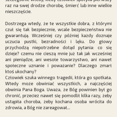
raz na swej drodze chorobę, śmierć lub inne wielkie
nieszczęście.
Dostrzega wtedy, że te wszystkie dobra, z którymi
czuł się tak bezpiecznie, wcale bezpieczeństwa nie
gwarantują. Wcześniej czy później każdy doznaje
uczucia pustki, bezradności i lęku. Do głowy
przychodzą niepotrzebne dotąd pytania: co się
dzieje? czemu nie cieszą mnie już tak jak wcześniej
ani pieniądze, ani wesołe towarzystwo, ani nawet
społeczne uznanie i poważanie? Dlaczego zmarł
ktoś ukochany?
Człowiek szuka winnego tragedii, która go spotkała.
Wtedy może obwiniać wszystkich, a najczęściej
obwinia Pana Boga. Uważa, że Bóg powinien był go
chronić, przecież nawet się pomodlił kilka razy, żeby
ustąpiła choroba, żeby kochana osoba wróciła do
zdrowia, a Bóg nie zareagował...