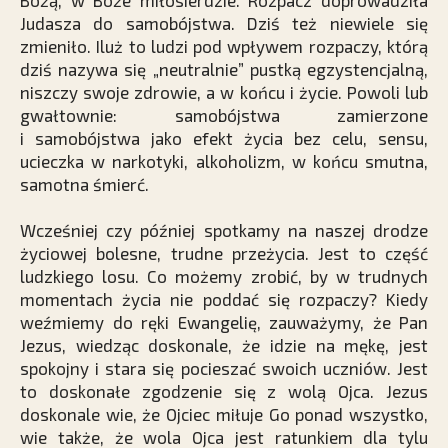
Bożą, w Boże miłosierdzie. Rozpacz doprowadziła
Judasza do samobójstwa. Dziś też niewiele się
zmieniło. Iluż to ludzi pod wpływem rozpaczy, którą
dziś nazywa się „neutralnie” pustką egzystencjalną,
niszczy swoje zdrowie, a w końcu i życie. Powoli lub
gwałtownie: samobójstwa zamierzone
i samobójstwa jako efekt życia bez celu, sensu,
ucieczka w narkotyki, alkoholizm, w końcu smutna,
samotna śmierć.
Wcześniej czy później spotkamy na naszej drodze
życiowej bolesne, trudne przeżycia. Jest to część
ludzkiego losu. Co możemy zrobić, by w trudnych
momentach życia nie poddać się rozpaczy? Kiedy
weźmiemy do ręki Ewangelię, zauważymy, że Pan
Jezus, wiedząc doskonale, że idzie na mękę, jest
spokojny i stara się pocieszać swoich uczniów. Jest
to doskonałe zgodzenie się z wolą Ojca. Jezus
doskonale wie, że Ojciec miłuje Go ponad wszystko,
wie także, że wola Ojca jest ratunkiem dla tylu