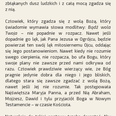
zbłąkanych dusz ludzkich i z całą mocą zgadza się
z nią.
Człowiek, który zgadza się z wolą Bożą, który
świadomie wymawia słowa modlitwy:
Bądź wola
Twoja
– nie popadnie w rozpacz. Nawet jeśli
dopadnie go lęk, jak Pana Jezusa w Ogrójcu, będzie
powierzał ten swój lęk miłosiernemu Ojcu, oddając
się Jego postanowieniom. Nawet kiedy nie rozumie
swego cierpienia, nie rozpacza, bo ufa Bogu, który
swoje plany nie zawsze przed nami odkrywa od
razu. Człowiek prawdziwie wierzący wie, że Bóg
pragnie jedynie dobra dla niego i jego bliskich,
dlatego stara się zawsze zgadzać z wolą Bożą,
nawet jeśli Jej nie rozumie. Tak postępowała
Najświętsza Maryja Panna, a przed Nią Abraham,
Mojżesz, Dawid i tylu przyjaciół Boga w Nowym
Testamencie – w czasie Kościoła.