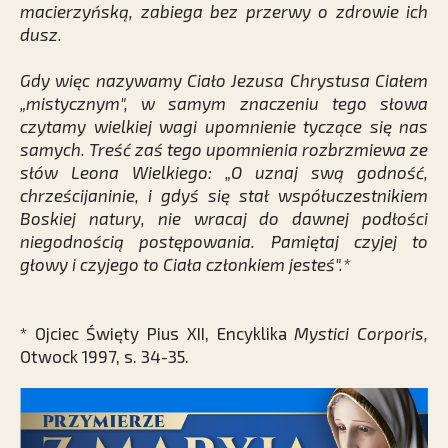
macierzyńską, zabiega bez przerwy o zdrowie ich
dusz.
Gdy więc nazywamy Ciało Jezusa Chrystusa Ciałem
„mistycznym", w samym znaczeniu tego słowa
czytamy wielkiej wagi upomnienie tyczące się nas
samych. Treść zaś tego upomnienia rozbrzmiewa ze
słów Leona Wielkiego: „O uznaj swą godność,
chrześcijaninie, i gdyś się stał współuczestnikiem
Boskiej natury, nie wracaj do dawnej podłości
niegodnością postępowania. Pamiętaj czyjej to
głowy i czyjego to Ciała członkiem jesteś".*
* Ojciec Święty Pius XII, Encyklika
Mystici Corporis,
Otwock 1997, s. 34-35.