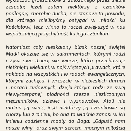
zespołu; jeżeli zatem niektórzy z członków
podlegają chorobie ducha, nie stanowi to powodu,
dla którego mielibyśmy ostygać w miłości ku
Kościołowi, lecz winno to raczej zwiększyć w nas
współczującą przychylność ku jego członkom.
Natomiast cały nieskalany blask naszej świętej
Matki okazuje się w sakramentach, którymi rodzi
i żywi swe dzieci; we wierze, którą przechowuje
nietkniętą wiekami; w najświętszych prawach, które
nakłada na wszystkich i w radach ewangelicznych,
którymi zachęca; i wreszcie, w niebieskich darach
i mocach cudownych, dzięki którym rodzi ze swej
niewyczerpanej płodności rzesze niezliczonych
męczenników, dziewic i wyznawców. Atoli nie
można jej winić, jeśli niektórzy jej członkowie są
chorzy lub zranieni, bo ona to właśnie zanosi w ich
imieniu codzienne modły do Boga: „Odpuść nam
nasze winy", oraz swym sercem, mocnym miłością