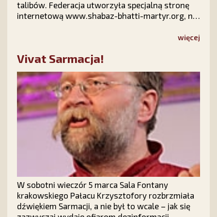
talibów. Federacja utworzyła specjalną stronę
internetową www.shabaz-bhatti-martyr.org, na
której zbiera podpisy pod prośbą o kanonizację
ministra Bhattiego, pakistańskiego męczennika
więcej
za Wiarę.
Vivat Sarmacja!
W sobotni wieczór 5 marca Sala Fontany
krakowskiego Pałacu Krzysztofory rozbrzmiała
dźwiękiem Sarmacji, a nie był to wcale – jak się
zazwyczaj wydaje ofiarom dezinformacji