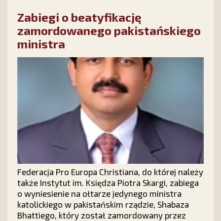
Własności, podjętej w stanie Maryland. Młodzi
Zabiegi o beatyfikację
ludzie protestowali przeciw przyjęciu ustawy o
tzw. małżeństwach osób tej samej płci.
zamordowanego pakistańskiego
ministra
Federacja Pro Europa Christiana, do której należy
także Instytut im. Księdza Piotra Skargi, zabiega
o wyniesienie na ołtarze jedynego ministra
katolickiego w pakistańskim rządzie, Shabaza
Bhattiego, który został zamordowany przez