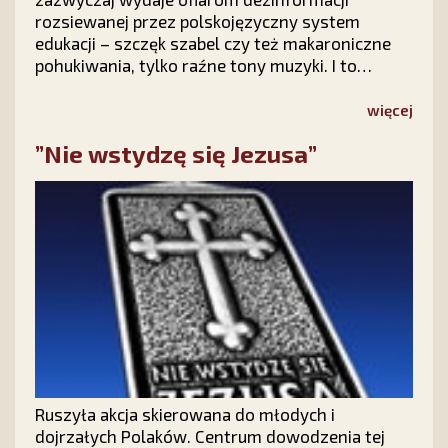
rozsiewanej przez polskojęzyczny system
edukacji – szczęk szabel czy też makaroniczne
pohukiwania, tylko raźne tony muzyki. I to
pięknej muzyki – z tekstem kunsztownym a
niebanalnym, podanym głosem jak dzwon. Tak
więcej
właśnie tworzy Jacek Kowalski – prawdziwy
”Nie wstydzę się Jezusa”
bard Sarmacji – piewca potęgi i chwały wielkiej
Rzeczypospolitej.
Ruszyła akcja skierowana do młodych i
dojrzałych Polaków. Centrum dowodzenia tej