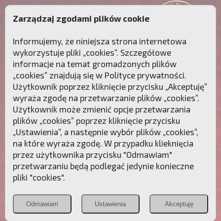
Zarządzaj zgodami plików cookie
Informujemy, że niniejsza strona internetowa
wykorzystuje pliki „cookies”. Szczegółowe
informacje na temat gromadzonych plików
„cookies” znajdują się w
Polityce prywatności
.
Użytkownik poprzez kliknięcie przycisku „Akceptuję”
wyraża zgodę na przetwarzanie plików „cookies”.
Użytkownik może zmienić opcje przetwarzania
plików „cookies” poprzez kliknięcie przycisku
„Ustawienia”, a następnie wybór plików „cookies”,
na które wyraża zgodę. W przypadku klieknięcia
Przebudźmy sumienia Polaków!
przez użytkownika przycisku "Odmawiam"
przetwarzaniu będą podlegać jedynie konieczne
Polonia
Przymierze
PCh24.pl
pliki "cookies".
Christiana
z Maryją
Odmawiam
Ustawienia
Akceptuję
POZNAJ APOSTOLAT FATIMY
WESPRZYJ
NAS