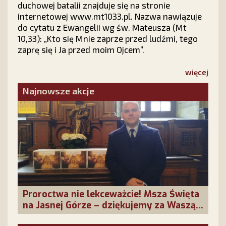
duchowej batalii znajduje się na stronie
internetowej www.mt1033.pl. Nazwa nawiązuje
do cytatu z Ewangelii wg św. Mateusza (Mt
10,33): „Kto się Mnie zaprze przed ludźmi, tego
zaprę się i Ja przed moim Ojcem”.
więcej
Najnowsze akcje
Proroctwa nie lekceważcie! Msza Święta
na Jasnej Górze – dziękujemy za Waszą
obecność!