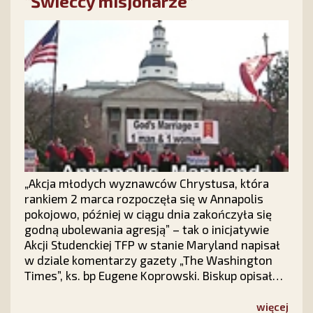
”Świeccy misjonarze”
katolickiego ruchu "Tradycja Rodzina Własność"
(TFP). Do rąk mieszkańców Warszawy trafiło w
sumie ponad 400 breloków.
„Akcja młodych wyznawców Chrystusa, która
rankiem 2 marca rozpoczęła się w Annapolis
pokojowo, później w ciągu dnia zakończyła się
godną ubolewania agresją” – tak o inicjatywie
Akcji Studenckiej TFP w stanie Maryland napisał
w dziale komentarzy gazety „The Washington
Times”, ks. bp Eugene Koprowski. Biskup opisał
inicjatywę Akcji Studenckiej Amerykańskiego
Stowarzyszenie Obrony Tradycji Rodziny i
więcej