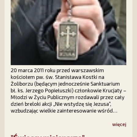
20 marca 2011 roku przed warszawskim
kościołem pw. św. Stanisława Kostki na
Żoliborzu (będącym jednocześnie Sanktuarium
bł. ks. Jerzego Popiełuszki) członkowie Krucjaty –
Młodzi w Życiu Publicznym rozdawali przez cały
dzień breloki akcji „Nie wstydzę się Jezusa”,
wzbudzając wielkie zainteresowanie wśród
księży jak i wiernych – i co warte podkreślenia –
zwłaszcza wśród młodzieży. W przyciąganiu
więcej
uwagi nieodzownie pomagał nam duży sztandar