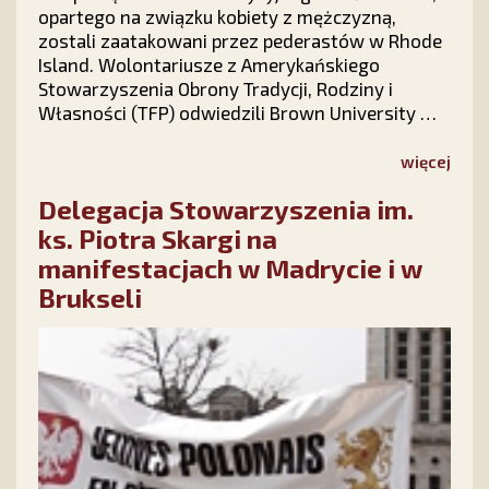
opartego na związku kobiety z mężczyzną,
zostali zaatakowani przez pederastów w Rhode
Island. Wolontariusze z Amerykańskiego
Stowarzyszenia Obrony Tradycji, Rodziny i
Własności (TFP) odwiedzili Brown University w
stanie Rhode Island 23 marca br. Mimo
pokojowego charakteru akcji na terenie kampusu
więcej
Ivy League, ich pro-rodzinny baner został
Delegacja Stowarzyszenia im.
zdewastowany, a jeden z wolontariuszy opluty.
Ponad 250 rozwścieczonych pederastów
ks. Piotra Skargi na
wyzywało ich i odgrażało się, że się z nimi
manifestacjach w Madrycie i w
„rozprawią” poza terenem kampusu.
Brukseli