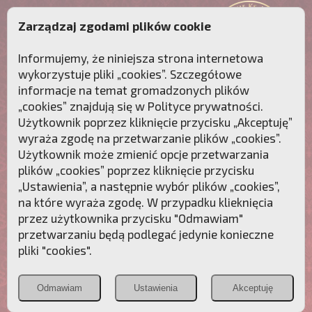
Zarządzaj zgodami plików cookie
Informujemy, że niniejsza strona internetowa
wykorzystuje pliki „cookies”. Szczegółowe
informacje na temat gromadzonych plików
„cookies” znajdują się w
Polityce prywatności
.
Użytkownik poprzez kliknięcie przycisku „Akceptuję”
wyraża zgodę na przetwarzanie plików „cookies”.
Użytkownik może zmienić opcje przetwarzania
plików „cookies” poprzez kliknięcie przycisku
„Ustawienia”, a następnie wybór plików „cookies”,
na które wyraża zgodę. W przypadku klieknięcia
Przebudźmy sumienia Polaków!
przez użytkownika przycisku "Odmawiam"
przetwarzaniu będą podlegać jedynie konieczne
Polonia
Przymierze
PCh24.pl
pliki "cookies".
Christiana
z Maryją
Odmawiam
Ustawienia
Akceptuję
POZNAJ APOSTOLAT FATIMY
WESPRZYJ
NAS