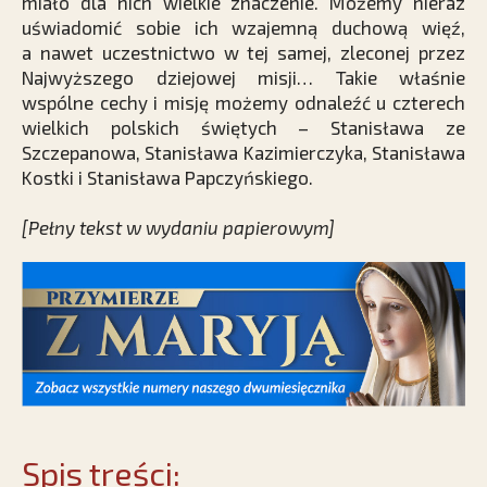
miało dla nich wielkie znaczenie. Możemy nieraz
uświadomić sobie ich wzajemną duchową więź,
a nawet uczestnictwo w tej samej, zleconej przez
Najwyższego dziejowej misji… Takie właśnie
wspólne cechy i misję możemy odnaleźć u czterech
wielkich polskich świętych – Stanisława ze
Szczepanowa, Stanisława Kazimierczyka, Stanisława
Kostki i ­Stanisława ­Papczyńskiego.
[Pełny tekst w wydaniu papierowym]
Spis treści: