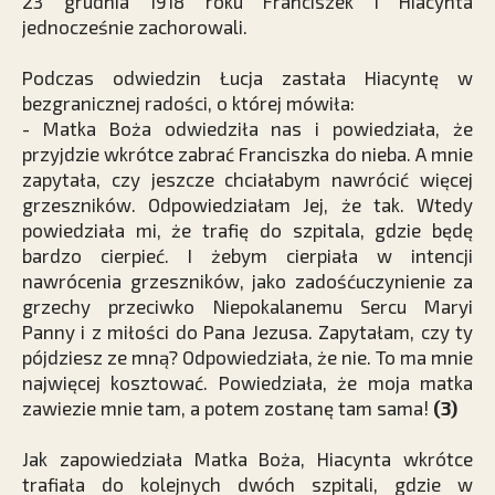
23 grudnia 1918 roku Franciszek i Hiacynta
jednocześnie zachorowali.
Podczas odwiedzin Łucja zastała Hiacyntę w
bezgranicznej radości, o której mówiła:
- Matka Boża odwiedziła nas i powiedziała, że
przyjdzie wkrótce zabrać Franciszka do nieba. A mnie
zapytała, czy jeszcze chciałabym nawrócić więcej
grzeszników. Odpowiedziałam Jej, że tak. Wtedy
powiedziała mi, że trafię do szpitala, gdzie będę
bardzo cierpieć. I żebym cierpiała w intencji
nawrócenia grzeszników, jako zadośćuczynienie za
grzechy przeciwko Niepokalanemu Sercu Maryi
Panny i z miłości do Pana Jezusa. Zapytałam, czy ty
pójdziesz ze mną? Odpowiedziała, że nie. To ma mnie
najwięcej kosztować. Powiedziała, że moja matka
zawiezie mnie tam, a potem zostanę tam sama!
(3)
Jak zapowiedziała Matka Boża, Hiacynta wkrótce
trafiała do kolejnych dwóch szpitali, gdzie w