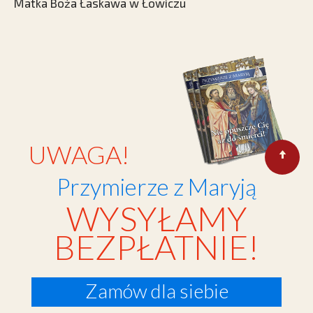
Matka Boża Łaskawa w Łowiczu
UWAGA!
Przymierze z Maryją
WYSYŁAMY
BEZPŁATNIE!
Zamów dla siebie