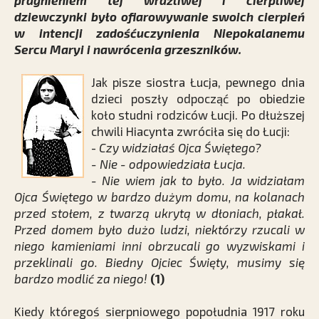
pragnieniem tej wrażliwej i cierpliwej
dziewczynki było ofiarowywanie swoich cierpień
w intencji zadośćuczynienia Niepokalanemu
Sercu Maryi i nawrócenia grzeszników.
Jak pisze siostra Łucja, pewnego dnia
dzieci poszły odpocząć po obiedzie
koło studni rodziców Łucji. Po dłuższej
chwili Hiacynta zwróciła się do Łucji:
-
Czy widziałaś Ojca Świętego?
- Nie - odpowiedziała Łucja.
- Nie wiem jak to było. Ja widziałam
Ojca Świętego w bardzo dużym domu, na kolanach
przed stołem, z twarzą ukrytą w dłoniach, płakał.
Przed domem było dużo ludzi, niektórzy rzucali w
niego kamieniami inni obrzucali go wyzwiskami i
przeklinali go. Biedny Ojciec Święty, musimy się
bardzo modlić za niego!
(1)
Kiedy któregoś sierpniowego popołudnia 1917 roku