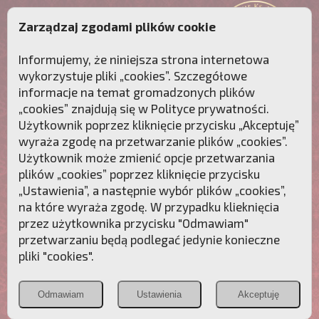
Zarządzaj zgodami plików cookie
Informujemy, że niniejsza strona internetowa
wykorzystuje pliki „cookies”. Szczegółowe
informacje na temat gromadzonych plików
„cookies” znajdują się w
Polityce prywatności
.
Użytkownik poprzez kliknięcie przycisku „Akceptuję”
wyraża zgodę na przetwarzanie plików „cookies”.
Użytkownik może zmienić opcje przetwarzania
plików „cookies” poprzez kliknięcie przycisku
„Ustawienia”, a następnie wybór plików „cookies”,
na które wyraża zgodę. W przypadku klieknięcia
Przebudźmy sumienia Polaków!
przez użytkownika przycisku "Odmawiam"
przetwarzaniu będą podlegać jedynie konieczne
Polonia
Przymierze
PCh24.pl
pliki "cookies".
Christiana
z Maryją
Odmawiam
Ustawienia
Akceptuję
POZNAJ APOSTOLAT FATIMY
WESPRZYJ
NAS