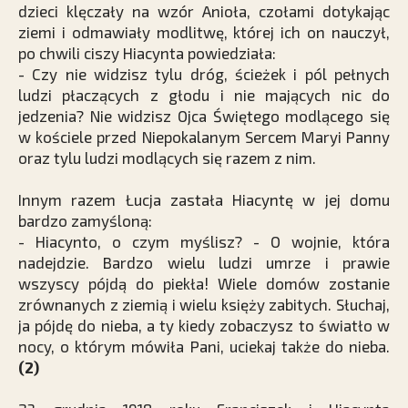
dzieci klęczały na wzór Anioła, czołami dotykając
ziemi i odmawiały modlitwę, której ich on nauczył,
po chwili ciszy Hiacynta powiedziała:
- Czy nie widzisz tylu dróg, ścieżek i pól pełnych
ludzi płaczących z głodu i nie mających nic do
jedzenia? Nie widzisz Ojca Świętego modlącego się
w kościele przed Niepokalanym Sercem Maryi Panny
oraz tylu ludzi modlących się razem z nim.
Innym razem Łucja zastała Hiacyntę w jej domu
bardzo zamyśloną:
- Hiacynto, o czym myślisz? - O wojnie, która
nadejdzie. Bardzo wielu ludzi umrze i prawie
wszyscy pójdą do piekła! Wiele domów zostanie
zrównanych z ziemią i wielu księży zabitych. Słuchaj,
ja pójdę do nieba, a ty kiedy zobaczysz to światło w
nocy, o którym mówiła Pani, uciekaj także do nieba.
(2)