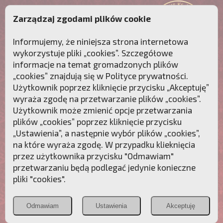
Zarządzaj zgodami plików cookie
Informujemy, że niniejsza strona internetowa
wykorzystuje pliki „cookies”. Szczegółowe
informacje na temat gromadzonych plików
„cookies” znajdują się w
Polityce prywatności
.
Użytkownik poprzez kliknięcie przycisku „Akceptuję”
wyraża zgodę na przetwarzanie plików „cookies”.
Użytkownik może zmienić opcje przetwarzania
plików „cookies” poprzez kliknięcie przycisku
„Ustawienia”, a następnie wybór plików „cookies”,
na które wyraża zgodę. W przypadku klieknięcia
Przebudźmy sumienia Polaków!
przez użytkownika przycisku "Odmawiam"
przetwarzaniu będą podlegać jedynie konieczne
Polonia
Przymierze
PCh24.pl
pliki "cookies".
Christiana
z Maryją
Odmawiam
Ustawienia
Akceptuję
POZNAJ APOSTOLAT FATIMY
WESPRZYJ
NAS