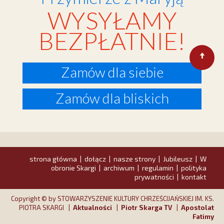
WYSYŁAMY
BEZPŁATNIE!
Zamów dla siebie
Zamów dla bliskich
strona główna
dołącz
nasze strony
Jubileusz
W
|
|
|
|
obronie Skargi
archiwum
regulamin
polityka
|
|
|
prywatności
kontakt
|
Copyright © by STOWARZYSZENIE KULTURY CHRZEŚCIJAŃSKIEJ IM. KS.
PIOTRA SKARGI |
Aktualności
|
Piotr Skarga TV
|
Apostolat
Fatimy