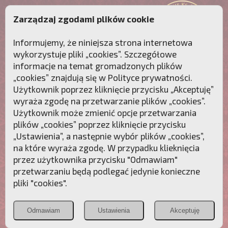
Zarządzaj zgodami plików cookie
Informujemy, że niniejsza strona internetowa
wykorzystuje pliki „cookies”. Szczegółowe
informacje na temat gromadzonych plików
„cookies” znajdują się w
Polityce prywatności
.
Użytkownik poprzez kliknięcie przycisku „Akceptuję”
wyraża zgodę na przetwarzanie plików „cookies”.
Użytkownik może zmienić opcje przetwarzania
plików „cookies” poprzez kliknięcie przycisku
„Ustawienia”, a następnie wybór plików „cookies”,
na które wyraża zgodę. W przypadku klieknięcia
Przebudźmy sumienia Polaków!
przez użytkownika przycisku "Odmawiam"
przetwarzaniu będą podlegać jedynie konieczne
Polonia
Przymierze
PCh24.pl
pliki "cookies".
Christiana
z Maryją
Odmawiam
Ustawienia
Akceptuję
POZNAJ APOSTOLAT FATIMY
WESPRZYJ
NAS