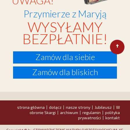
UWAGA!
Przymierze z Maryją
WYSYŁAMY
BEZPŁATNIE!
Zamów dla siebie
Zamów dla bliskich
strona główna
dołącz
nasze strony
Jubileusz
W
|
|
|
|
obronie Skargi
archiwum
regulamin
polityka
|
|
|
prywatności
kontakt
|