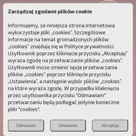
Zarządzaj zgodami plików cookie
Informujemy, że niniejsza strona internetowa
wykorzystuje pliki „cookies”. Szczegółowe
informacje na temat gromadzonych plików
„cookies” znajdują się w
Polityce prywatności
.
Użytkownik poprzez kliknięcie przycisku „Akceptuję”
wyraża zgodę na przetwarzanie plików „cookies”.
Użytkownik może zmienić opcje przetwarzania
plików „cookies” poprzez kliknięcie przycisku
„Ustawienia”, a następnie wybór plików „cookies”,
na które wyraża zgodę. W przypadku klieknięcia
Przebudźmy sumienia Polaków!
przez użytkownika przycisku "Odmawiam"
przetwarzaniu będą podlegać jedynie konieczne
Polonia
Przymierze
PCh24.pl
pliki "cookies".
Christiana
z Maryją
Odmawiam
Ustawienia
Akceptuję
POZNAJ APOSTOLAT FATIMY
WESPRZYJ
NAS