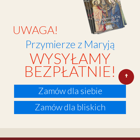
UWAGA!
Przymierze z Maryją
WYSYŁAMY
BEZPŁATNIE!
Zamów dla siebie
Zamów dla bliskich