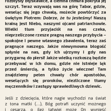
rozbłysły błyskawice, a ciemna chmura pokryła jej
szczyt. Teraz wzywają was na górę Tabor, gdzie,
weseląc się jego chwałą, możecie powtórzyć za
świętym Piotrem:
Dobrze, że tu jesteśmy!
Naszą
krainą jest Niebo, naszymi ojcami patriarchowie.
Wielki tłum przyjaciół na nas czeka,
nieprzeliczone rzesze pragną naszego przybycia –
spokojne i pewne własnego zbawienia, teraz zaś
pragnące naszego. Jakże niewymowna błogość
spłynie na nas, gdy ich ujrzymy i gdy nas
przygarną do piersi! Jakże wielką rozkoszą będzie
przebywać w ich domu, gdzie nie istnieje lęk
przed śmiercią, a tylko życie wieczne! Tam
znajdziemy pełen chwały chór apostołów,
weselących się proroków, niezliczone tłumy
męczenników i zastępy sprawiedliwych dziewic.
Jeśli z dziecięcia, które nagie wychodzi na świat
z łona matki (…), Bóg potrafi uczynić możnego
i cesarza, o ileż łatwiej może On wynieść