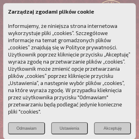
Zarządzaj zgodami plików cookie
Informujemy, że niniejsza strona internetowa
wykorzystuje pliki „cookies”. Szczegółowe
informacje na temat gromadzonych plików
„cookies” znajdują się w
Polityce prywatności
.
Użytkownik poprzez kliknięcie przycisku „Akceptuję”
wyraża zgodę na przetwarzanie plików „cookies”.
Użytkownik może zmienić opcje przetwarzania
plików „cookies” poprzez kliknięcie przycisku
„Ustawienia”, a następnie wybór plików „cookies”,
na które wyraża zgodę. W przypadku klieknięcia
Przebudźmy sumienia Polaków!
przez użytkownika przycisku "Odmawiam"
przetwarzaniu będą podlegać jedynie konieczne
Polonia
Przymierze
PCh24.pl
pliki "cookies".
Christiana
z Maryją
Odmawiam
Ustawienia
Akceptuję
POZNAJ APOSTOLAT FATIMY
WESPRZYJ
NAS