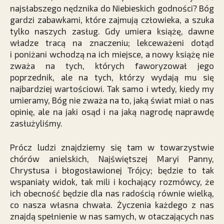
najsłabszego nędznika do Niebieskich godności? Bóg
gardzi zabawkami, które zajmują człowieka, a szuka
tylko naszych zasług. Gdy umiera książę, dawne
władze tracą na znaczeniu; lekceważeni dotąd
i poniżani wchodzą na ich miejsce, a nowy książę nie
zważa na tych, których faworyzował jego
poprzednik, ale na tych, którzy wydają mu się
najbardziej wartościowi. Tak samo i wtedy, kiedy my
umieramy, Bóg nie zważa na to, jaką świat miał o nas
opinię, ale na jaki osąd i na jaką nagrodę naprawdę
zasłużyliśmy.
Prócz ludzi znajdziemy się tam w towarzystwie
chórów anielskich, Najświętszej Maryi Panny,
Chrystusa i błogosławionej Trójcy; będzie to tak
wspaniały widok, tak mili i kochający rozmówcy, że
ich obecność będzie dla nas radością równie wielką,
co nasza własna chwała. Życzenia każdego z nas
znajdą spełnienie w nas samych, w otaczających nas