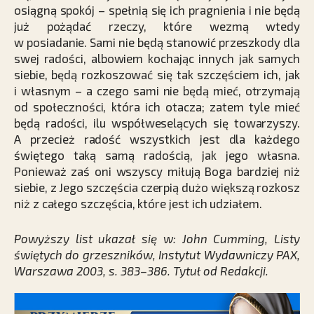
osiągną spokój – spełnią się ich pragnienia i nie będą
już pożądać rzeczy, które wezmą wtedy
w posiadanie. Sami nie będą stanowić przeszkody dla
swej radości, albowiem kochając innych jak samych
siebie, będą rozkoszować się tak szczęściem ich, jak
i własnym – a czego sami nie będą mieć, otrzymają
od społeczności, która ich otacza; zatem tyle mieć
będą radości, ilu współweselących się towarzyszy.
A przecież radość wszystkich jest dla każdego
świętego taką samą radością, jak jego własna.
Ponieważ zaś oni wszyscy miłują Boga bardziej niż
siebie, z Jego szczęścia czerpią dużo większą rozkosz
niż z całego szczęścia, które jest ich udziałem.
Powyższy list ukazał się w: John Cumming, Listy
świętych do grzeszników, Instytut Wydawniczy PAX,
Warszawa 2003, s. 383–386. Tytuł od Redakcji.