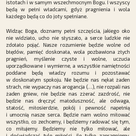
istotach i w samym wszechmocnym Bogu. I wszyscy
będą w pełni władcami, gdyż pragnienia i wola
każdego będą co do joty spełniane.
Widząc Boga, doznamy pełni szczęścia, jakiego oko
nie widziało, ucho nie słyszało, a serce ludzkie nie
zdołało pojąć. Nasze rozumienie będzie wolne od
błędów, pamięć doskonała, wola pozbawiona złych
pragnień, myślenie czyste i wolne, uczucia
uporządkowane i wymierne, a wszystkie namiętności
poddane będą władzy rozumu i pozostawać
w doskonałym spokoju. Nie będzie nas nękał żaden
strach, nie wypaczy nas arogancja (…), nie rozpali nas
żaden gniew, nie będzie nas zżerać zazdrość, nie
będzie nas dręczyć małoduszność, ale odwaga,
stałość, miłosierdzie, pokój i pewność napełnią
i umocnią nasze serca. Będzie nam wolno miłować
wszystko, co zechcemy, i będziemy radować się tym,
co miłujemy. Będziemy nie tylko miłować, ale
i doświadczać tyle miłości, ile tylko zapragniemy.