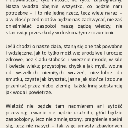
Nasza władza obejmie wszystko, co będzie nam
potrzebne – i to nie jedną rzecz, lecz wiele naraz –
a wielość przedmiotów będzie nas zachwycać, nie zaś
onieśmielać; zaspokoi naszą żądzę wiedzy, nie
stanowiąc przeszkody w doskonałym zrozumieniu.
Jeśli chodzi o nasze ciała, staną się one tak powabne
i wdzięczne, jak to tylko możliwe; urodziwe i urocze;
zdrowe, bez śladu słabości i wiecznie młode, w sile
i kwiecie wieku; przystojne, chybkie jak myśl, wolne
od wszelkich niemiłych wrażeń, niezdolne do
smutku, czyste jak kryształ, jasne jak słońce i zdolne
przenikać przez niebo, ziemię i każdą inną substancję
jak woda i powietrze.
Wielość nie będzie tam nadmiarem ani sytość
przewiną; trwanie nie będzie drażniło, głód będzie
zaspokojony, lecz nie zmniejszony; pragnienie spełni
się, lecz nie nasyci – tak więc umysły zbawionych