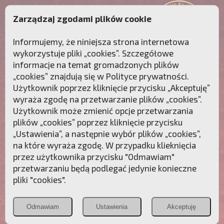
Zarządzaj zgodami plików cookie
Informujemy, że niniejsza strona internetowa
wykorzystuje pliki „cookies”. Szczegółowe
informacje na temat gromadzonych plików
„cookies” znajdują się w
Polityce prywatności
.
Użytkownik poprzez kliknięcie przycisku „Akceptuję”
wyraża zgodę na przetwarzanie plików „cookies”.
Użytkownik może zmienić opcje przetwarzania
plików „cookies” poprzez kliknięcie przycisku
„Ustawienia”, a następnie wybór plików „cookies”,
na które wyraża zgodę. W przypadku klieknięcia
Przebudźmy sumienia Polaków!
przez użytkownika przycisku "Odmawiam"
przetwarzaniu będą podlegać jedynie konieczne
Polonia
Przymierze
PCh24.pl
pliki "cookies".
Christiana
z Maryją
Odmawiam
Ustawienia
Akceptuję
POZNAJ APOSTOLAT FATIMY
WESPRZYJ
NAS