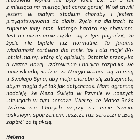
z miesiąca na miesiąc jest coraz gorzej. W tej chwili
jestem w piątym stadium choroby i jestem
przygotowywana do dializ. Życie na dializach to
zupełnie inny etap, którego bardzo się obawiam.
Jest mi niezmiernie ciężko się z tym pogodzić, że
życie nie będzie już normalne. To fatalna
wiadomość zarówno dla mnie, jak i dla mojej 84-
letniej mamy, którą się opiekuję. Ostatnia przesyłka
o Matce Bożej Uzdrowienie Chorych rozpaliła we
mnie iskierkę nadziei, że Maryja wstawi sią za mną
u Swojego Syna, aby moja choroba się zatrzymała,
abym mogła żyć tak jak dotychczas. Mam ogromną
nadzieję, że Msza Święta w Rzymie w naszych
intencjach w tym pomoże. Wierzę, że Matka Boża
Uzdrowienie Chorych wejrzy na mnie Swoim
łaskawym spojrzeniem. Jeszcze raz serdeczne „Bóg
zapłać” za tę akcję.
Helena