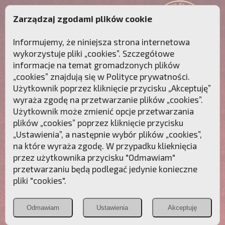
Zarządzaj zgodami plików cookie
Informujemy, że niniejsza strona internetowa
wykorzystuje pliki „cookies”. Szczegółowe
informacje na temat gromadzonych plików
„cookies” znajdują się w
Polityce prywatności
.
Użytkownik poprzez kliknięcie przycisku „Akceptuję”
wyraża zgodę na przetwarzanie plików „cookies”.
Użytkownik może zmienić opcje przetwarzania
plików „cookies” poprzez kliknięcie przycisku
„Ustawienia”, a następnie wybór plików „cookies”,
na które wyraża zgodę. W przypadku klieknięcia
Przebudźmy sumienia Polaków!
przez użytkownika przycisku "Odmawiam"
przetwarzaniu będą podlegać jedynie konieczne
Polonia
Przymierze
PCh24.pl
pliki "cookies".
Christiana
z Maryją
Odmawiam
Ustawienia
Akceptuję
POZNAJ APOSTOLAT FATIMY
WESPRZYJ
NAS