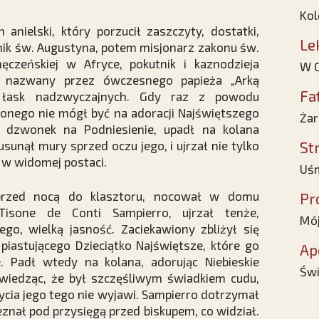
Kol
anielski, który porzucił zaszczyty, dostatki,
Le
nnik św. Augustyna, potem misjonarz zakonu św.
ęczeńskiej w Afryce, pokutnik i kaznodzieja
W C
 nazwany przez ówczesnego papieża „Arką
Fa
 łask nadzwyczajnych. Gdy raz z powodu
nego nie mógł być na adoracji Najświętszego
Żar
 dzwonek na Podniesienie, upadł na kolana
usunął mury sprzed oczu jego, i ujrzał nie tylko
St
 w widomej postaci.
Uśm
przed nocą do klasztoru, nocował w domu
Pr
isone de Conti Sampierro, ujrzał tenże,
Mój
go, wielką jasność. Zaciekawiony zbliżył się
piastującego Dzieciątko Najświętsze, które go
Ap
. Padł wtedy na kolana, adorując Niebieskie
Świ
a wiedząc, że był szczęśliwym świadkiem cudu,
życia jego tego nie wyjawi. Sampierro dotrzymał
eznał pod przysięgą przed biskupem, co widział.