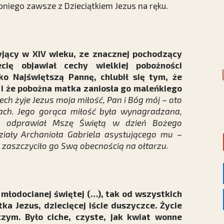
niego zawsze z Dzieciątkiem Jezus na ręku.
żyjący w XIV wieku, ze znacznej pochodzący
ecię objawiał cechy wielkiej pobożności
ko Najświętszą Pannę, chlubił się tym, że
a i że pobożna matka zaniosła go maleńkiego
ech żyje Jezus moja miłość, Pan i Bóg mój – oto
tach. Jego gorąca miłość była wynagradzana,
az odprawiał Mszę Świętą w dzień Bożego
ziały Archanioła Gabriela asystującego mu –
s zaszczyciło go Swą obecnością na ołtarzu.
młodocianej świętej (…), tak od wszystkich
tka Jezus, dziecięcej iście duszyczce. Życie
czym. Było ciche, czyste, jak kwiat wonne