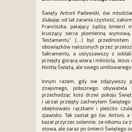
Święty Antoni Padewski, ów młodzian 
ślubując od lat zarania czystość, zako
Franciszka, pałający żądzą śmierci m
kruszący serca płomienną wymową,
Testamentu” (…) był przedmiotem
obowiązków nałożonych przez przełożo
Sakramentu, a usłyszawszy z oddali
przejęty gorącą wiarą i miłością, Jezus 
Hostię Świętą, ale swego umiłowanego
Innym razem, gdy nie zdążywszy 
znajomego, pobożnego obywatela T
przechodząc koło drzwi pokoju Święte
i ujrzał przejęty zachwytem Świętego 
obejmowało rączkami i pieściło czule
zjawisko. Tak zastał go św. Antoni, 
kazał przyrzec solennie, że nikomu za 
słowa, ale zaraz po śmierci Świętego z