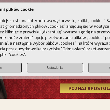
mi plików cookie
ANIE
DLA DUSZY
NAGRODA
KONTAKT
iniejsza strona internetowa wykorzystuje pliki „cookies”.
at gromadzonych plików „cookies” znajdują się w
Polityce
z kliknięcie przycisku „Akceptuję” wyraża zgodę na przet
wnik może zmienić opcje przetwarzania plików „cookies” pop
enia”, a następnie wybór plików „cookies”, na które wyraża
ęcia przez użytkownika przycisku "Odmawiam" przetwarza
Przebudźmy
liki "cookies".
Polonia
m
Ustawienia
Christiana
POZNAJ APOSTOL