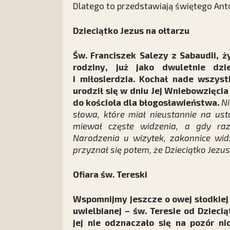
Dlatego to przedstawiają świętego Anto
Dzieciątko Jezus na ołtarzu
Św. Franciszek Salezy z Sabaudii, 
rodziny, już jako dwuletnie dzi
i miłosierdzia. Kochał nade wszyst
urodził się w dniu Jej Wniebowzięci
do kościoła dla błogosławieństwa.
Ni
słowa, które miał nieustannie na us
miewał częste widzenia, a gdy r
Narodzenia u wizytek, zakonnice wid
przyznał się potem, że Dzieciątko Jezu
Ofiara św. Tereski
Wspomnijmy jeszcze o owej słodkiej 
uwielbianej – św. Teresie od Dziecią
jej nie odznaczało się na pozór ni