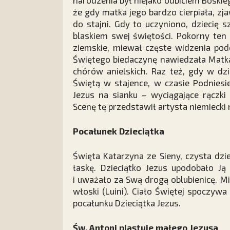
narodzenia był niejako odbiciem Boski
że gdy matka jego bardzo cierpiała, zja
do stajni. Gdy to uczyniono, dziecię s
blaskiem swej świętości. Pokorny ten
ziemskie, miewał częste widzenia pod
Świętego biedaczynę nawiedzała Matka
chórów anielskich. Raz też, gdy w dz
Świętą w stajence, w czasie Podniesie
Jezus na sianku – wyciągające rączki
Scenę tę przedstawił artysta niemiecki
Pocałunek Dzieciątka
Święta Katarzyna ze Sieny, czysta dzi
łaskę. Dzieciątko Jezus upodobało Ją
i uważało za Swą drogą oblubienicę. M
włoski (Luini). Ciało Świętej spoczywa
pocałunku Dzieciątka Jezus.
Św. Antoni piastuje małego Jezusa