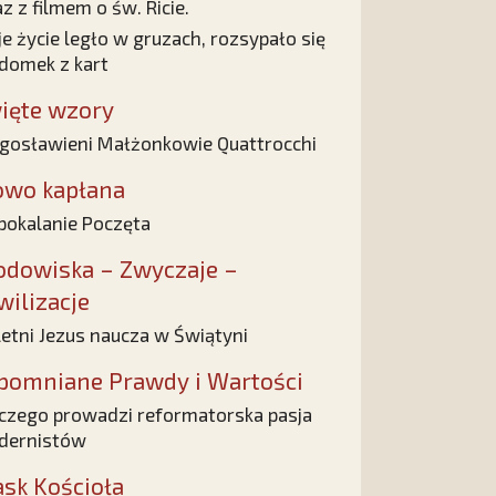
z z filmem o św. Ricie.
e życie legło w gruzach, rozsypało się
 domek z kart
ięte wzory
gosławieni Małżonkowie Quattrocchi
owo kapłana
pokalanie Poczęta
odowiska – Zwyczaje –
wilizacje
letni Jezus naucza w Świątyni
pomniane Prawdy i Wartości
czego prowadzi reformatorska pasja
dernistów
ask Kościoła