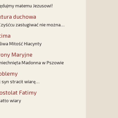
ędujmy małemu Jezusowi!
ktura duchowa
zyśćcu zasługiwać nie można…
tima
liwa Miłość Hiacynty
rony Maryjne
iechnięta Madonna w Pszowie
oblemy
 syn stracił wiarę…
ostolat Fatimy
atło wiary