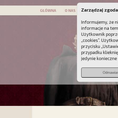
Zarządzaj zgoda
GŁÓWNA
O NAS
PATRON
KAMP
Informujemy, że n
informacje na tem
Użytkownik poprze
„cookies”. Użytko
przycisku „Ustawi
przypadku kliekni
jedynie konieczne p
Odmawia