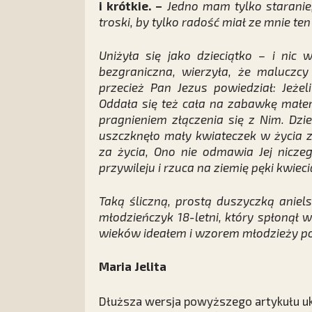
i krótkie. –
Jedno mam tylko staranie,
troski, by tylko radość miał ze mnie ten
Uniżyła się jako dzieciątko – i nic 
bezgraniczna, wierzyła, że maluczc
przecież Pan Jezus powiedział: Jeżel
Oddała się też cała na zabawkę małemu
pragnieniem złączenia się z Nim. Dziec
uszczknęło mały kwiateczek w życia 
za życia, Ono nie odmawia Jej niczeg
przywileju i rzuca na ziemię pęki kwiec
Taką śliczną, prostą duszyczką aniels
młodzieńczyk 18-letni, który spłonął 
wieków ideałem i wzorem młodzieży pol
Maria Jelita
Dłuższa wersja powyższego artykułu uk