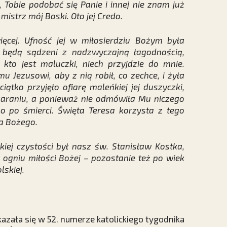
 Tobie podobać się Panie i innej nie znam już
 mistrz mój Boski. Oto jej Credo.
więcej. Ufność jej w miłosierdziu Bożym była
y będą sądzeni z nadzwyczajną łagodnością,
i kto jest maluczki, niech przyjdzie do mnie.
 Jezusowi, aby z nią robił, co zechce, i żyła
iątko przyjęło ofiarę maleńkiej jej duszyczki,
zaraniu, a ponieważ nie odmówiła Mu niczego
o po śmierci. Święta Teresa korzysta z tego
ia Bożego.
kiej czystości był nasz św. Stanisław Kostka,
w ogniu miłości Bożej – pozostanie też po wiek
skiej.
azała się w 52. numerze katolickiego tygodnika