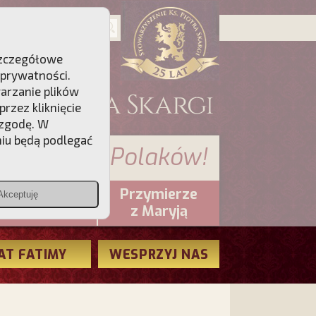
 Szczegółowe
 prywatności
.
warzanie plików
rzez kliknięcie
 zgodę. W
niu będą podlegać
 sumienia Polaków!
Przymierze
Akceptuję
PCh24.pl
z Maryją
AT FATIMY
WESPRZYJ NAS