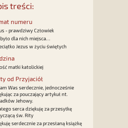
is treści:
mat numeru
us - prawdziwy Człowiek
 było dla nich miejsca…
eciątko Jezus w życiu świętych
dzina
ość matki katolickiej
sty od Przyjaciół
am Was serdecznie, jednocześnie
ękując za pouczający artykuł nt.
adków Jehowy.
ałego serca dziękuję za przesyłkę
yczącą św. Rity
ękuję serdecznie za przesłaną książkę