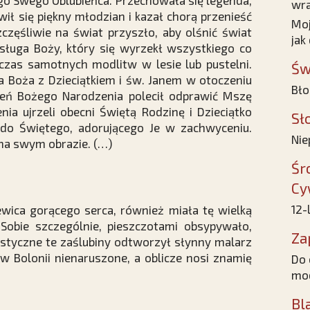
ego Swego Oblubieńca. Przechowała się legenda,
wra
wił się piękny młodzian i kazał chorą przenieść
Moj
zczęśliwie na świat przyszło, aby olśnić świat
jak
 sługa Boży, który się wyrzekł wszystkiego co
czas samotnych modlitw w lesie lub pustelni.
Św
 Boża z Dzieciątkiem i św. Janem w otoczeniu
Bło
ień Bożego Narodzenia polecił odprawić Mszę
nia ujrzeli obecni Świętą Rodzinę i Dzieciątko
Sł
 do Świętego, adorującego Je w zachwyceniu.
Nie
 na swym obrazie. (…)
Śr
Cy
12-
ewica gorącego serca, również miała tę wielką
 Sobie szczególnie, pieszczotami obsypywało,
Za
istyczne te zaślubiny odtworzył słynny malarz
 w Bolonii nienaruszone, a oblicze nosi znamię
Do 
mo
Bl