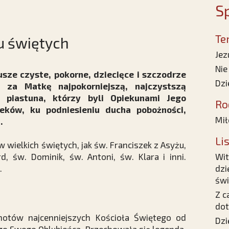
Sp
Te
iu świętych
Jez
Nie
sze czyste, pokorne, dziecięce i szczodrze
Dzi
 za Matkę najpokorniejszą, najczystszą
 piastuna, którzy byli Opiekunami Jego
Ro
eków, ku podniesieniu ducha pobożności,
Mił
.
Li
 wielkich świętych, jak św. Franciszek z Asyżu,
d, św. Dominik, św. Antoni, św. Klara i inni.
Wit
.
dzi
świ
Z c
dot
jnotów najcenniejszych Kościoła Świętego od
Dzi