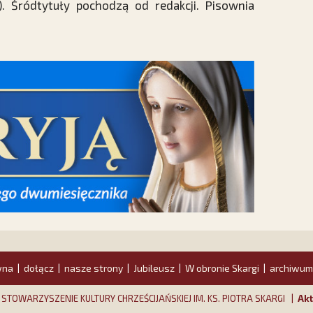
. Śródtytuły pochodzą od redakcji. Pisownia
wna
dołącz
nasze strony
Jubileusz
W obronie Skargi
archiwum
|
|
|
|
|
y STOWARZYSZENIE KULTURY CHRZEŚCIJAŃSKIEJ IM. KS. PIOTRA SKARGI |
Akt