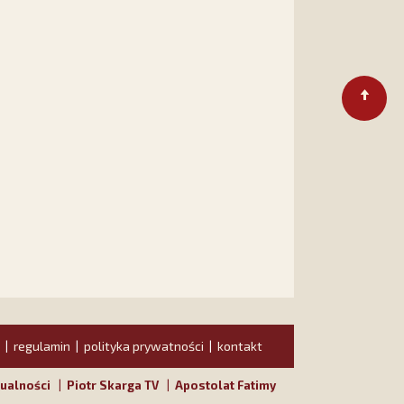
regulamin
polityka prywatności
kontakt
|
|
|
ualności
|
Piotr Skarga TV
|
Apostolat Fatimy