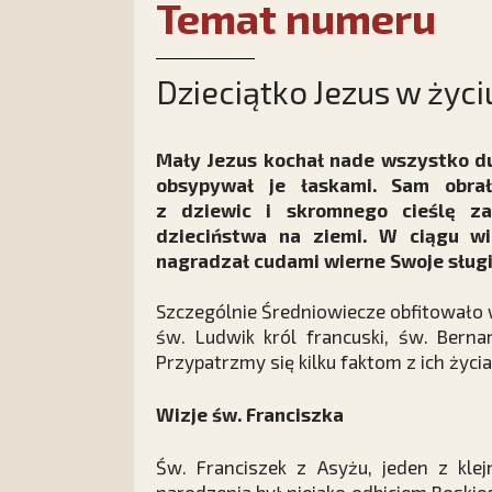
Temat numeru
Dzieciątko Jezus w życ
Mały Jezus kochał nade wszystko du
obsypywał je łaskami. Sam obrał
z dziewic i skromnego cieślę za
dzieciństwa na ziemi. W ciągu wi
nagradzał cudami wierne Swoje sługi
Szczególnie Średniowiecze obfitowało w
św. Ludwik król francuski, św. Bernar
Przypatrzmy się kilku faktom z ich życia
Wizje św. Franciszka
Św. Franciszek z Asyżu, jeden z kle