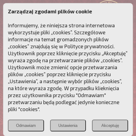
Zarządzaj zgodami plików cookie
Informujemy, że niniejsza strona internetowa
wykorzystuje pliki „cookies”. Szczegółowe
informacje na temat gromadzonych plików
„cookies” znajdują się w
Polityce prywatności
.
Użytkownik poprzez kliknięcie przycisku „Akceptuję”
wyraża zgodę na przetwarzanie plików „cookies”.
Użytkownik może zmienić opcje przetwarzania
plików „cookies” poprzez kliknięcie przycisku
„Ustawienia”, a następnie wybór plików „cookies”,
na które wyraża zgodę. W przypadku klieknięcia
Przebudźmy sumienia Polaków!
przez użytkownika przycisku "Odmawiam"
przetwarzaniu będą podlegać jedynie konieczne
Polonia
Przymierze
PCh24.pl
pliki "cookies".
Christiana
z Maryją
Odmawiam
Ustawienia
Akceptuję
POZNAJ APOSTOLAT FATIMY
WESPRZYJ
NAS