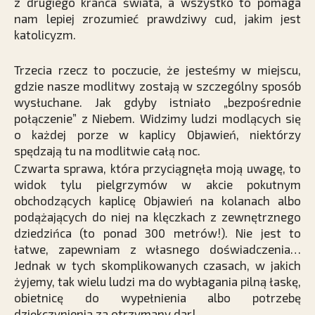
z drugiego krańca świata, a wszystko to pomaga
nam lepiej zrozumieć prawdziwy cud, jakim jest
katolicyzm.
Trzecia rzecz to poczucie, że jesteśmy w miejscu,
gdzie nasze modlitwy zostają w szczególny sposób
wysłuchane. Jak gdyby istniało „bezpośrednie
połączenie” z Niebem. Widzimy ludzi modlących się
o każdej porze w kaplicy Objawień, niektórzy
spędzają tu na modlitwie całą noc.
Czwarta sprawa, która przyciągnęła moją uwagę, to
widok tylu pielgrzymów w akcie pokutnym
obchodzących kaplicę Objawień na kolanach albo
podążających do niej na klęczkach z zewnętrznego
dziedzińca (to ponad 300 metrów!). Nie jest to
łatwe, zapewniam z własnego doświadczenia…
Jednak w tych skomplikowanych czasach, w jakich
żyjemy, tak wielu ludzi ma do wybłagania pilną łaskę,
obietnicę do wypełnienia albo potrzebę
dziękczynienia za otrzymany dar!