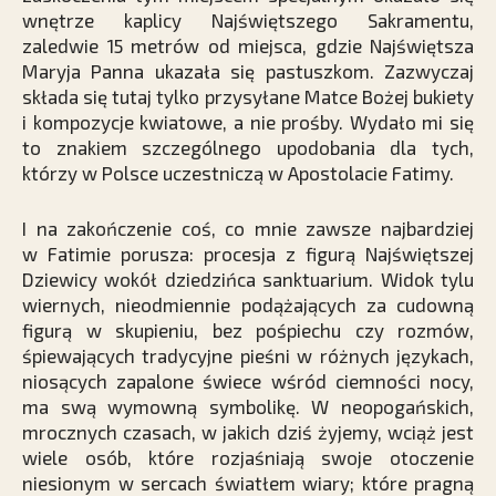
wnętrze kaplicy Najświętszego Sakramentu,
zaledwie 15 metrów od miejsca, gdzie Najświętsza
Maryja Panna ukazała się pastuszkom. Zazwyczaj
składa się tutaj tylko przysyłane Matce Bożej bukiety
i kompozycje kwiatowe, a nie prośby. Wydało mi się
to znakiem szczególnego upodobania dla tych,
którzy w Polsce uczestniczą w Apostolacie Fatimy.
I na zakończenie coś, co mnie zawsze najbardziej
w Fatimie porusza: procesja z figurą Najświętszej
Dziewicy wokół dziedzińca sanktuarium. Widok tylu
wiernych, nieodmiennie podążających za cudowną
figurą w skupieniu, bez pośpiechu czy rozmów,
śpiewających tradycyjne pieśni w różnych językach,
niosących zapalone świece wśród ciemności nocy,
ma swą wymowną symbolikę. W neopogańskich,
mrocznych czasach, w jakich dziś żyjemy, wciąż jest
wiele osób, które rozjaśniają swoje otoczenie
niesionym w sercach światłem wiary; które pragną