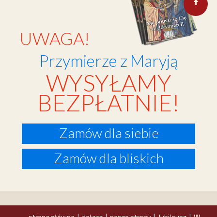
UWAGA!
Przymierze z Maryją
WYSYŁAMY
BEZPŁATNIE!
Zamów dla siebie
Zamów dla bliskich
strona główna
dołącz
nasze strony
Jubileusz
W