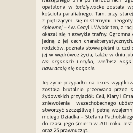
opatulona w
łodziywacke
została wp
kościoła parafialnego. Tam, przy stare
z piętrzącymi się misternymi, neogoty
śpiewnej –
św. Cecylii. Wybór ten, z ra
okazał się niezwykle trafny. Ogromna
jedną z jej cech charakterystycznyc
rodziców, poznała słowa pieśni ku czci
jej w wędrówce życia, także w dniu ju
Na organach Cecylio, wielbisz Boga
nawracają się poganie.
Jej życie przypadło na okres wyjątko
została brutalnie przerwana przez 
żydowskich przyjaciół: Celi, Klary i E
zniewolenia i wszechobecnego ubós
stworzyć szczęśliwą i pełną wzajemn
mojego Dziadka – Stefana Pacholskieg
do czasu jego śmierci w 2011 roku. Jes
oraz 25 prawnucząt.