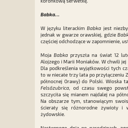
koronkową serwetkę.
Babka…
W języku literackim
Babka
jest niezb
jednak w gwarze orawskiej, gdzie
Bab
częściej odchodzące w zapomnienie, ustę
Moja
Babka
przyszła na świat 12 lu
Alojzego i Marii Moniaków. W chwili jej
Dla podkreślenia wyjątkowości tych cz
to w niecałe trzy lata po przyłączeniu
północnej Orawy) do Polski. Wioska t
Felsőzubrica,
od czasu swego powsta
szczyciła się mianem najdalej na pół
Na obszarze tym, stanowiącym swoi
ścierały się różnorodne żywioły i w
żydowskie.
Następnego dnia po narodzinach, zg