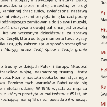
Dus
rowadzona przez matkę chrzestną w progi
j, kamiennej chrzcielnicy, zwieńczonej nastawą
Ap
ckimi wieżyczkami przyjęła imię ku czci
panny
Mar
cji późniejszego zamiłowania do śpiewu i muzyki,
 cześć okazywana swojej patronce jest zresztą
Hi
h. Już we wczesnym dzieciństwie, za sprawą
Plu
 św. Cecylii, która od tego momentu towarzyszy
uro
bileuszu, gdy zabrzmiała w sposób szczególny:
 i Maryję, przez Twój śpiew i Twoje granie
Mu
Zaw
wo trudny w dziejach Polski i Europy. Młodość
Fe
straszliwą wojnę, naznaczoną traumą utraty
Nar
manuela. Później nastała epoka komunistycznego
twa. Pomimo tych warunków Babci udało się
Ka
ej miłości rodzinę. W 1946 wyszła za mąż za
o, z którym przeżyła w małżeństwie 65 lat, aż
Świ
t kochającą mamą 13 dzieci, posiada 29 wnucząt
Mi