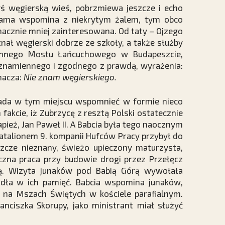
dyś węgierską wieś, pobrzmiewa jeszcze i echo
 sama wspomina z niekrytym żalem, tym obco
acznie mniej zainteresowana. Od taty – Ojzego
znał węgierski dobrze ze szkoły, a także służby
ynnego Mostu Łańcuchowego w Budapeszcie,
e znamiennego i zgodnego z prawdą, wyrażenia:
nacza:
Nie znam węgierskiego.
ada w tym miejscu wspomnieć w formie nieco
fakcie, iż Zubrzycę z resztą Polski ostatecznie
apież, Jan Paweł II. A Babcia była tego naocznym
batalionem 9. kompanii Hufców Pracy przybył do
zcze nieznany, świeżo upieczony maturzysta,
yczna praca przy budowie drogi przez Przełęcz
ją. Wizyta junaków pod Babią Górą wywołała
dła w ich pamięć. Babcia wspomina junaków,
na Mszach Świętych w kościele parafialnym.
ranciszka Skorupy, jako ministrant miał służyć