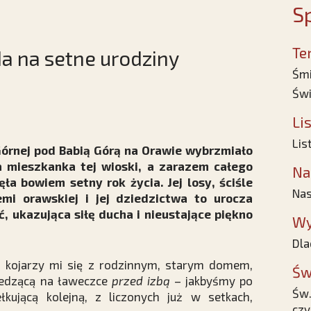
Sp
Te
a na setne urodziny
Śmi
Świ
Li
Lis
órnej pod Babią Górą na Orawie wybrzmiało
 mieszkanka tej wioski, a zarazem całego
Na
ła bowiem setny rok życia. Jej losy, ściśle
Nas
mi orawskiej i jej dziedzictwa to urocza
ść, ukazująca siłę ducha i nieustające piękno
Wy
Dla
, kojarzy mi się z rodzinnym, starym domem,
Św
iedzącą na ławeczce
przed izbą
– jakbyśmy po
Św.
ełkującą kolejną, z liczonych już w setkach,
cz