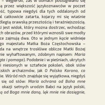
h – węgierski, zaś w domach posługiwano się
aną przez większość językoznawców w poczet
ść, typowa niegdyś dla tych oddalonych od
al całkowicie zatarta, kojarzy mi się właśnie
egłą orawską przeszłością i teraźniejszością.
i jest widok, który można dostrzec, wchodząc
ych
obrazów, przed którymi wznosili swe modły
jsce zajmują dwa. Oto w
jednym kącie
widnieje
ego majestatu Matka Boża Częstochowska –
da na wnętrze troskliwe oblicze Matki Bożej
cznie wyhaftowanym, zdobnym napisem:
Maria
gła i pomaga
). Podobnie i w pieśniach, ukrytych
 niesionych w sztafecie pokoleń, obok słów
olskich archaizmów, jak
O Polsko Korono, co
kie. Wśród nich znajduje się wyjątkowa, niegdyś
a się od słów:
Maria ochrana od Boha mne
 okazji setnych urodzin Babci na język polski,
ą od Boga mnie daną,
lęk mnie nie dosięgnie,