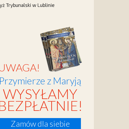
yż Trybunalski w Lublinie
UWAGA!
Przymierze z Maryją
WYSYŁAMY
BEZPŁATNIE!
Zamów dla siebie