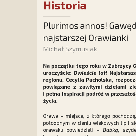
Historia
Plurimos annos! Gawęd
najstarszej Orawianki
Michał Szymusiak
Na początku tego roku w Zubrzycy G
uroczyście:
Dwieście lat!
Najstarsza
regionu, Cecylia Pacholska, rozpoczę
powiązane z zawiłymi dziejami zie
i pełna inspiracji podróż w przeszło
życia.
Orawa – miejsce, z którego pochodzę
położonym w cieniu wiekowych lip i s
orawsku powiedzieli –
Babką
, szyd