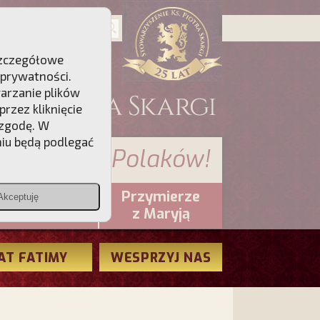
 Szczegółowe
 prywatności
.
warzanie plików
rzez kliknięcie
 zgodę. W
niu będą podlegać
 sumienia Polaków!
Przymierze
Akceptuję
PCh24.pl
z Maryją
AT FATIMY
WESPRZYJ NAS