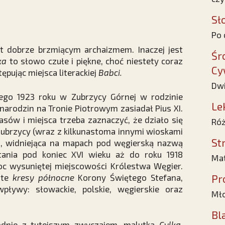
Sł
Po 
yt dobrze brzmiącym archaizmem. Inaczej jest
Śr
ka
to słowo czułe i piękne, choć niestety coraz
Cy
pując miejsca literackiej
Babci.
Dwi
tego 1923 roku w Zubrzycy Górnej w rodzinie
Le
 narodzin na Tronie Piotrowym zasiadał Pius XI.
asów i miejsca trzeba zaznaczyć, że działo się
Róż
 Zubrzycy (wraz z kilkunastoma innymi wioskami
St
a, widniejąca na mapach pod węgierską nazwą
nia pod koniec XVI wieku aż do roku 1918
Mat
noc wysuniętej miejscowości Królestwa Węgier.
ste
kresy północne
Korony Świętego Stefana,
Pr
pływy: słowackie, polskie, węgierskie oraz
Mło
Bl
odnie z tutejszym zwyczajem, malutka
Cylka
,