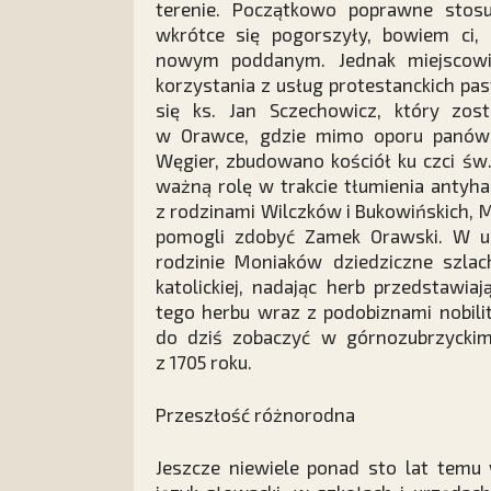
terenie. Początkowo poprawne stos
wkrótce się pogorszyły, bowiem ci, 
nowym poddanym. Jednak miejscowi 
korzystania z usług protestanckich pa
się ks. Jan Sczechowicz, który zosta
w Orawce, gdzie mimo oporu panów 
Węgier, zbudowano kościół ku czci św
ważną rolę w trakcie tłumienia antyha
z rodzinami Wilczków i Bukowińskich, 
pomogli zdobyć Zamek Orawski. W uz
rodzinie Moniaków dziedziczne szl
katolickiej, nadając herb przedstawia
tego herbu wraz z podobiznami nobi
do dziś zobaczyć w górnozubrzyckim
z 1705 roku.
Przeszłość różnorodna
Jeszcze niewiele ponad sto lat temu 