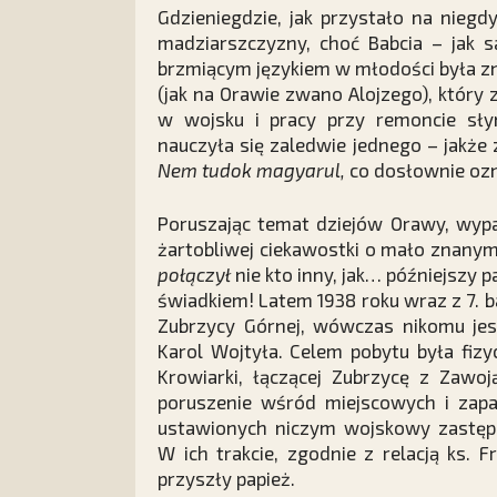
Gdzieniegdzie, jak przystało na nieg
madziarszczyzny, choć Babcia – jak
brzmiącym językiem w młodości była zn
(jak na Orawie zwano Alojzego), który 
w wojsku i pracy przy remoncie sł
nauczyła się zaledwie jednego – jakż
Nem tudok magyarul,
co dosłownie oz
Poruszając temat dziejów Orawy, wyp
żartobliwej ciekawostki o mało znanym 
połączył
nie kto inny, jak… późniejszy p
świadkiem! Latem 1938 roku wraz z 7. 
Zubrzycy Górnej, wówczas nikomu jes
Karol Wojtyła. Celem pobytu była fiz
Krowiarki, łączącej Zubrzycę z Zawo
poruszenie wśród miejscowych i zapa
ustawionych niczym wojskowy zastęp 
W ich trakcie, zgodnie z relacją ks. F
przyszły papież.