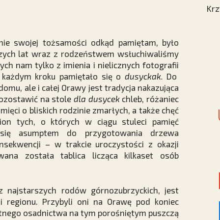
Krz
nie swojej tożsamości odkąd pamiętam, było
ych lat wraz z rodzeństwem wsłuchiwaliśmy
ych nam tylko z imienia i nielicznych fotografii
 każdym kroku pamiętało się o
dusyckak.
Do
domu, ale i całej Orawy jest tradycja nakazująca
ozostawić na stole
dla dusycek
chleb, różaniec
mięci o bliskich rodzinie zmarłych, a także chęć
on tych, o których w ciągu stuleci pamięć
ła się asumptem do przygotowania drzewa
sekwencji – w trakcie uroczystości z okazji
wana została tablica licząca kilkaset osób
z najstarszych rodów górnozubrzyckich, jest
i regionu. Przybyli oni na Orawę pod koniec
żytnego osadnictwa na tym porośniętym puszczą