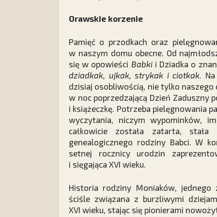
Orawskie korzenie
Pamięć o przodkach oraz pielęgnowa
w naszym domu obecne. Od najmłodsz
się w opowieści
Babki
i Dziadka o znan
dziadkak, ujkak, strykak i ciotkak.
Na
dzisiaj osobliwością, nie tylko naszego 
w noc poprzedzającą Dzień Zaduszny p
i książeczkę. Potrzeba pielęgnowania pa
wyczytania, niczym wypominków, imi
całkowicie została zatarta, sta
genealogicznego rodziny Babci. W kon
setnej rocznicy urodzin zaprezento
i sięgająca XVI wieku.
Historia rodziny Moniaków, jednego 
ściśle związana z burzliwymi dziejam
XVI wieku, stając się pionierami nowo