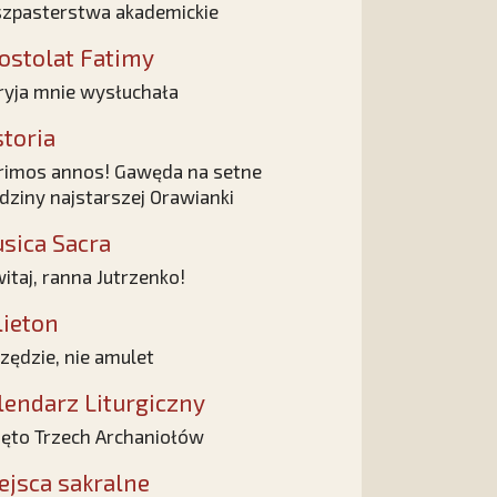
zpasterstwa akademickie
ostolat Fatimy
yja mnie wysłuchała
storia
rimos annos! Gawęda na setne
dziny najstarszej Orawianki
sica Sacra
itaj, ranna Jutrzenko!
lieton
zędzie, nie amulet
lendarz Liturgiczny
ęto Trzech Archaniołów
ejsca sakralne