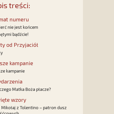
is treści:
mat numeru
erć nie jest końcem
ętymi bądźcie!
sty od Przyjaciół
ty
sze kampanie
ze kampanie
darzenia
czego Matka Boża płacze?
ięte wzory
 Mikołaj z Tolentino – patron dusz
yśćcowych