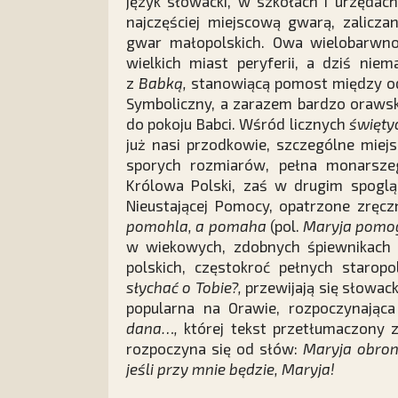
język słowacki, w szkołach i urzędac
najczęściej miejscową gwarą, zalicz
gwar małopolskich. Owa wielobarwno
wielkich miast peryferii, a dziś niem
z
Babką,
stanowiącą pomost między odl
Symboliczny, a zarazem bardzo orawsk
do pokoju Babci. Wśród licznych
święt
już nasi przodkowie, szczególne mie
sporych rozmiarów, pełna monarsz
Królowa Polski, zaś w drugim spoglą
Nieustającej Pomocy, opatrzone zrę
pomohla, a pomaha
(pol.
Maryja pomo
w wiekowych, zdobnych śpiewnikach i
polskich, częstokroć pełnych starop
słychać o Tobie?,
przewijają się słowac
popularna na Orawie, rozpoczynając
dana…,
której tekst przetłumaczony z
rozpoczyna się od słów:
Maryja obron
jeśli przy mnie będzie, Maryja!