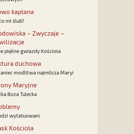
owo kapłana
co mi ślub?
odowiska – Zwyczaje –
wilizacje
e piękne gwiazdy Kościoła
ktura duchowa
aniec modlitwa najmilsza Maryi
rony Maryjne
ka Boża Tulecka
oblemy
dzi wytatuowani
ask Kościoła