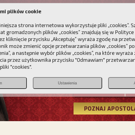
mi plików cookie
ANIE
DLA DUSZY
NAGRODA
KONTAKT
iniejsza strona internetowa wykorzystuje pliki „cookies”.
at gromadzonych plików „cookies” znajdują się w
Polityce
z kliknięcie przycisku „Akceptuję” wyraża zgodę na przet
wnik może zmienić opcje przetwarzania plików „cookies” pop
enia”, a następnie wybór plików „cookies”, na które wyraża
ęcia przez użytkownika przycisku "Odmawiam" przetwarza
Przebudźmy
liki "cookies".
Polonia
m
Ustawienia
Christiana
POZNAJ APOSTOL