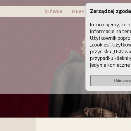
Zarządzaj zgoda
GŁÓWNA
O NAS
PATRON
KAMP
Informujemy, że n
informacje na tem
Użytkownik poprze
„cookies”. Użytko
przycisku „Ustawi
przypadku kliekni
jedynie konieczne p
Odmawia