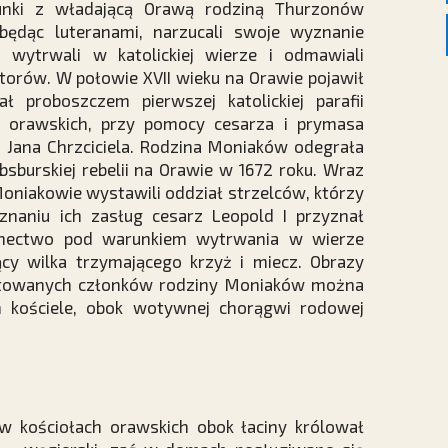
unki z władającą Orawą rodziną Thurzonów
będąc luteranami, narzucali swoje wyznanie
wytrwali w katolickiej wierze i odmawiali
storów. W połowie XVII wieku na Orawie pojawił
ł proboszczem pierwszej katolickiej parafii
orawskich, przy pomocy cesarza i prymasa
. Jana Chrzciciela. Rodzina Moniaków odegrała
bsburskiej rebelii na Orawie w 1672 roku. Wraz
Moniakowie wystawili oddział strzelców, którzy
naniu ich zasług cesarz Leopold I przyznał
achectwo pod warunkiem wytrwania w wierze
jący wilka trzymającego krzyż i miecz. Obrazy
litowanych członków rodziny Moniaków można
 kościele, obok wotywnej chorągwi rodowej
w kościołach orawskich obok łaciny królował