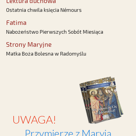
Lektura duchowa
Ostatnia chwila księcia Némours
Fatima
Nabożeństwo Pierwszych Sobót Miesiąca
Strony Maryjne
Matka Boża Bolesna w Radomyślu
UWAGA!
Przymierze z Maryją