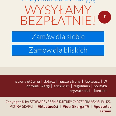
WYSYŁAMY
BEZPŁATNIE!
Zamów dla siebie
Zamów dla bliskich
strona główna
dołącz
nasze strony
Jubileusz
W
|
|
|
|
obronie Skargi
archiwum
regulamin
polityka
|
|
|
prywatności
kontakt
|
Copyright © by STOWARZYSZENIE KULTURY CHRZEŚCIJAŃSKIEJ IM. KS.
PIOTRA SKARGI |
Aktualności
|
Piotr Skarga TV
|
Apostolat
Fatimy