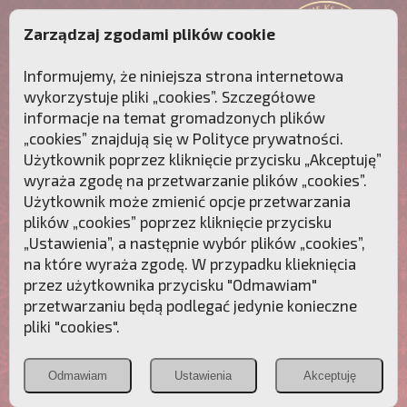
Zarządzaj zgodami plików cookie
Informujemy, że niniejsza strona internetowa
wykorzystuje pliki „cookies”. Szczegółowe
informacje na temat gromadzonych plików
„cookies” znajdują się w
Polityce prywatności
.
Użytkownik poprzez kliknięcie przycisku „Akceptuję”
wyraża zgodę na przetwarzanie plików „cookies”.
Użytkownik może zmienić opcje przetwarzania
plików „cookies” poprzez kliknięcie przycisku
„Ustawienia”, a następnie wybór plików „cookies”,
na które wyraża zgodę. W przypadku klieknięcia
Przebudźmy sumienia Polaków!
przez użytkownika przycisku "Odmawiam"
przetwarzaniu będą podlegać jedynie konieczne
Polonia
Przymierze
PCh24.pl
pliki "cookies".
Christiana
z Maryją
Odmawiam
Ustawienia
Akceptuję
POZNAJ APOSTOLAT FATIMY
WESPRZYJ
NAS