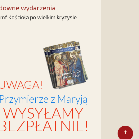
downe wydarzenia
umf Kościoła po wielkim kryzysie
UWAGA!
Przymierze z Maryją
WYSYŁAMY
BEZPŁATNIE!