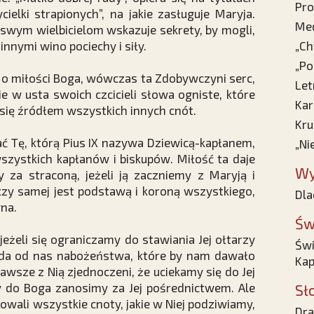
Pro
ycielki strapionych”, na jakie zasługuje Maryja.
Med
swym wielbicielom wskazuje sekrety, by mogli,
 innymi wino pociechy i siły.
„Ch
„Po
 o miłości Boga, wówczas ta Zdobywczyni serc,
Let
e w usta swoich czcicieli słowa ogniste, które
Kar
e się źródłem wszystkich innych cnót.
Kru
ć Tę, którą Pius IX nazywa Dziewicą-kapłanem,
„Ni
zystkich kapłanów i biskupów. Miłość ta daje
Wy
za straconą, jeżeli ją zaczniemy z Maryją i
czy samej jest podstawą i koroną wszystkiego,
Dla
na.
Św
 jeżeli się ograniczamy do stawiania Jej ołtarzy
Świ
 żąda od nas nabożeństwa, które by nam dawało
Kap
wsze z Nią zjednoczeni, że uciekamy się do Jej
by do Boga zanosimy za Jej pośrednictwem. Ale
Sł
owali wszystkie cnoty, jakie w Niej podziwiamy,
Dra