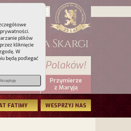
 Szczegółowe
 prywatności
.
warzanie plików
rzez kliknięcie
 zgodę. W
niu będą podlegać
 sumienia Polaków!
Przymierze
Akceptuję
PCh24.pl
z Maryją
AT FATIMY
WESPRZYJ NAS