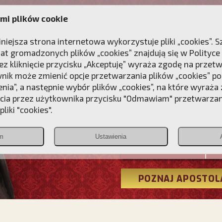
mi plików cookie
ANIE
DLA DUSZY
NAGRODA
KONTAKT
iniejsza strona internetowa wykorzystuje pliki „cookies”.
at gromadzonych plików „cookies” znajdują się w
Polityce
z kliknięcie przycisku „Akceptuję” wyraża zgodę na przet
wnik może zmienić opcje przetwarzania plików „cookies” pop
enia”, a następnie wybór plików „cookies”, na które wyraża
ęcia przez użytkownika przycisku "Odmawiam" przetwarza
Przebudźmy
liki "cookies".
Polonia
m
Ustawienia
Christiana
POZNAJ APOSTOL