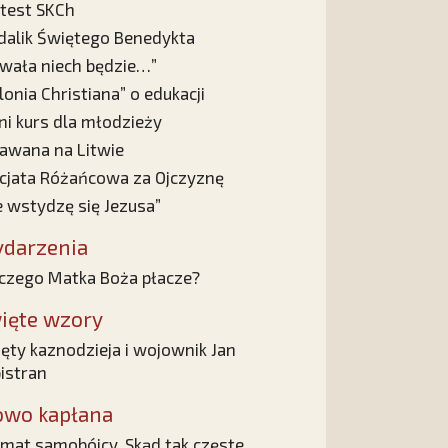
test SKCh
alik Świętego Benedykta
wała niech będzie…”
lonia Christiana” o edukacji
ni kurs dla młodzieży
awana na Litwie
cjata Różańcowa za Ojczyznę
e wstydzę się Jezusa”
darzenia
czego Matka Boża płacze?
ięte wzory
ęty kaznodzieja i wojownik Jan
istran
owo kapłana
mat samobójcy. Skąd tak częste