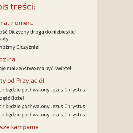
is treści:
mat numeru
ość Ojczyzny drogą do niebieskiej
wały
óżmy Ojczyźnie!
dzina
je małżeństwo ma być święte!
sty od Przyjaciół
ch będzie pochwalony Jezus Chrystus!
zęść Boże!
ch będzie pochwalony Jezus Chrystus!
ch będzie pochwalony Jezus Chrystus!
sze kampanie