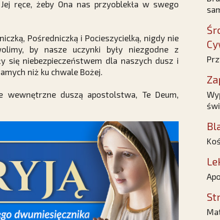
 Jej ręce, żeby Ona nas przyoblekła w swego
sam
Śr
iczką, Pośredniczką i Pocieszycielką, nigdy nie
Cy
wolimy, by nasze uczynki były niezgodne z
Prz
 się niebezpieczeństwem dla naszych dusz i
amych niż ku chwale Bożej.
Za
cie wewnętrzne duszą apostolstwa, Te Deum,
Wyp
świ
Bl
Koś
Le
Apo
St
Mat