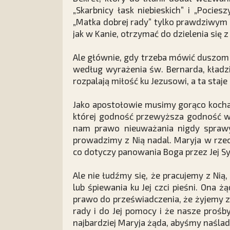
„Skarbnicy łask niebieskich” i „Pociesz
„Matka dobrej rady” tylko prawdziwym 
jak w Kanie, otrzymać do dzielenia się z
Ale głównie, gdy trzeba mówić duszom
według wyrażenia św. Bernarda, kładzi
rozpalają miłość ku Jezusowi, a ta staj
Jako apostołowie musimy gorąco kocha
której godność przewyższa godność ws
nam prawo nieuważania nigdy sprawy 
prowadzimy z Nią nadal. Maryja w rze
co dotyczy panowania Boga przez Jej Sy
Ale nie łudźmy się, że pracujemy z Nią,
lub śpiewania ku Jej czci pieśni. Ona
prawo do przeświadczenia, że żyjemy za
rady i do Jej pomocy i że nasze proś
najbardziej Maryja żąda, abyśmy naślad