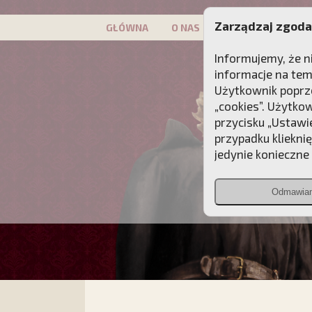
Zarządzaj zgoda
GŁÓWNA
O NAS
PATRON
KAMP
Informujemy, że n
informacje na tem
Użytkownik poprze
„cookies”. Użytko
przycisku „Ustawi
przypadku kliekni
jedynie konieczne p
Odmawia