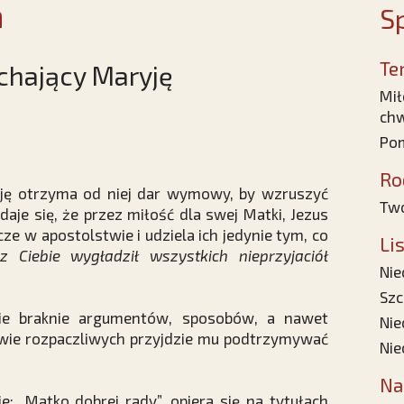
a
Sp
Te
chający Maryję
Mił
ch
Pom
Ro
ję otrzyma od niej dar wymowy, by wzruszyć
Two
aje się, że przez miłość dla swej Matki, Jezus
cze w apostolstwie i udziela ich jedynie tym, co
Li
z Ciebie wygładził wszystkich nieprzyjaciół
Nie
Szc
ie braknie argumentów, sposobów, a nawet
Nie
awie rozpaczliwych przyjdzie mu podtrzymywać
Nie
Na
e: „Matko dobrej rady”, opiera się na tytułach