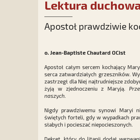
Lektura duchow
Apostoł prawdziwie ko
o. Jean-Baptiste Chautard OCist
Apostoł całym sercem kochający Mary
serca zatwardziałych grzeszników. Wyd
zastrzegł dla Niej najtrudniejsze zdoby
żyją w zjednoczeniu z Maryją.
Prze
naszych.
Nigdy prawdziwemu synowi Maryi n
świętych forteli, gdy w wypadkach pr
słabych i pocieszać niepocieszonych.
Dekret, który do litanii dodał wezwani