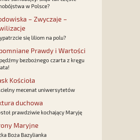
obójstwa w Polsce?
odowiska – Zwyczaje –
wilizacje
ypatrzcie się liliom na polu?
pomniane Prawdy i Wartości
ędźmy bezbożnego czarta z kręgu
ata!
ask Kościoła
cielny mecenat uniwersytetów
ktura duchowa
stoł prawdziwie kochający Maryję
rony Maryjne
ka Boża Bazylianka