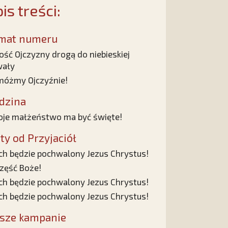
is treści:
mat numeru
ość Ojczyzny drogą do niebieskiej
wały
óżmy Ojczyźnie!
dzina
je małżeństwo ma być święte!
sty od Przyjaciół
ch będzie pochwalony Jezus Chrystus!
zęść Boże!
ch będzie pochwalony Jezus Chrystus!
ch będzie pochwalony Jezus Chrystus!
sze kampanie