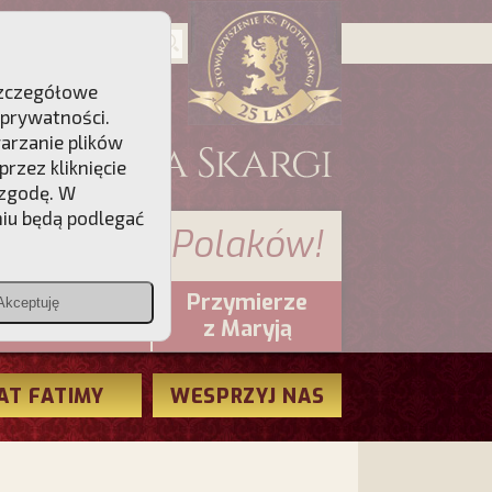
 Szczegółowe
 prywatności
.
warzanie plików
rzez kliknięcie
 zgodę. W
niu będą podlegać
 sumienia Polaków!
Przymierze
Akceptuję
PCh24.pl
z Maryją
AT FATIMY
WESPRZYJ NAS