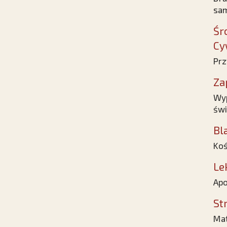
sam
Śr
Cy
Prz
Za
Wyp
świ
Bl
Koś
Le
Apo
St
Mat