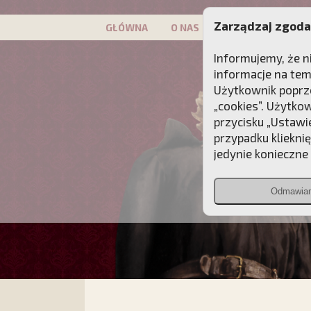
Zarządzaj zgoda
GŁÓWNA
O NAS
PATRON
KAMP
Informujemy, że n
informacje na tem
Użytkownik poprze
„cookies”. Użytko
przycisku „Ustawi
przypadku kliekni
jedynie konieczne p
Odmawia