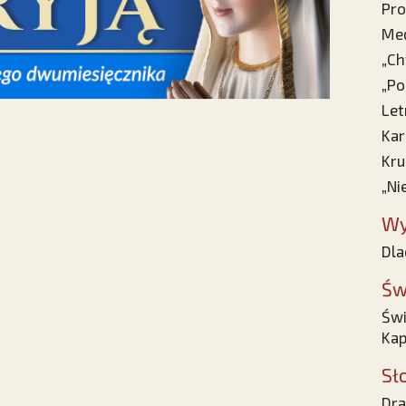
Pro
Med
„Ch
„Po
Let
Kar
Kru
„Ni
Wy
Dla
Św
Świ
Kap
Sł
Dra