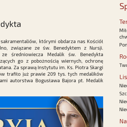
Sp
Te
edykta
Mił
ch
sakramentaliów, którymi obdarza nas Kościół
Pom
jedno, związane ze św. Benedyktem z Nursji.
ze średniowiecza Medalik św. Benedykta
Ro
szących go z pobożnością wiernych, ochronę
Two
tana. Za sprawą Instytutu im. Ks. Piotra Skargi
w trafiło już prawie 209 tys. tych medalików
Li
kami autorstwa Bogusława Bajora pt. Medalik
Nie
Szc
Nie
Nie
Na