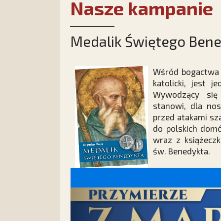
Nasze kampanie
Medalik Świętego Ben
Wśród bogactwa 
katolicki, jest 
Wywodzący się 
stanowi, dla no
przed atakami sza
do polskich domó
wraz z książecz
św. Benedykta.