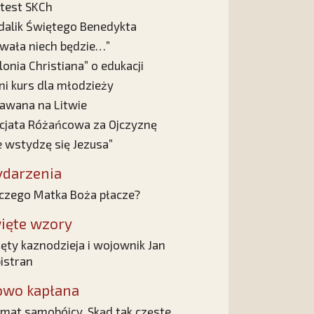
test SKCh
alik Świętego Benedykta
wała niech będzie…”
lonia Christiana” o edukacji
ni kurs dla młodzieży
awana na Litwie
cjata Różańcowa za Ojczyznę
e wstydzę się Jezusa”
darzenia
czego Matka Boża płacze?
ięte wzory
ęty kaznodzieja i wojownik Jan
istran
owo kapłana
mat samobójcy. Skąd tak częste