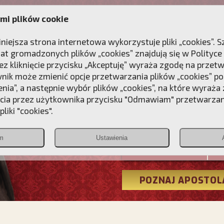
mi plików cookie
ANIE
DLA DUSZY
NAGRODA
KONTAKT
iniejsza strona internetowa wykorzystuje pliki „cookies”.
at gromadzonych plików „cookies” znajdują się w
Polityce
z kliknięcie przycisku „Akceptuję” wyraża zgodę na przet
wnik może zmienić opcje przetwarzania plików „cookies” pop
enia”, a następnie wybór plików „cookies”, na które wyraża
ęcia przez użytkownika przycisku "Odmawiam" przetwarza
Przebudźmy
liki "cookies".
Polonia
m
Ustawienia
Christiana
POZNAJ APOSTOL