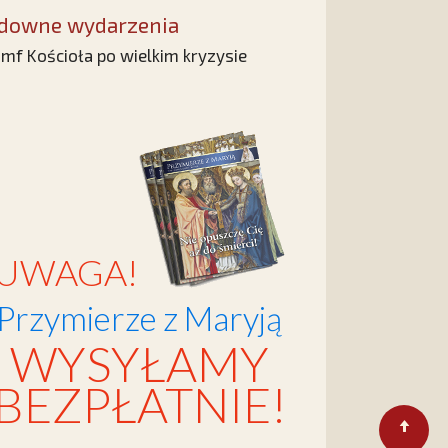
downe wydarzenia
umf Kościoła po wielkim kryzysie
UWAGA!
Przymierze z Maryją
WYSYŁAMY
BEZPŁATNIE!