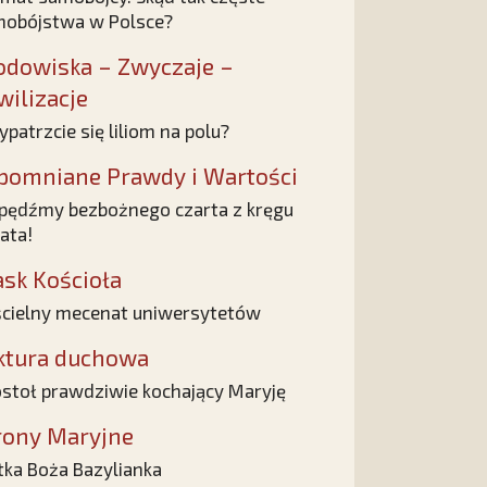
obójstwa w Polsce?
odowiska – Zwyczaje –
wilizacje
ypatrzcie się liliom na polu?
pomniane Prawdy i Wartości
ędźmy bezbożnego czarta z kręgu
ata!
ask Kościoła
cielny mecenat uniwersytetów
ktura duchowa
stoł prawdziwie kochający Maryję
rony Maryjne
ka Boża Bazylianka