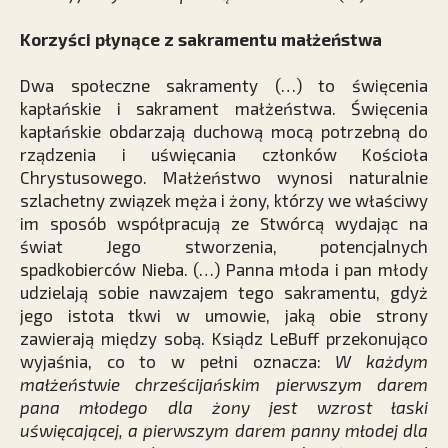
Korzyści płynące z sakramentu małżeństwa
Dwa społeczne sakramenty (…) to święcenia
kapłańskie i sakrament małżeństwa. Święcenia
kapłańskie obdarzają duchową mocą potrzebną do
rządzenia i uświęcania członków Kościoła
Chrystusowego. Małżeństwo wynosi naturalnie
szlachetny związek męża i żony, którzy we właściwy
im sposób współpracują ze Stwórcą wydając na
świat Jego stworzenia, potencjalnych
spadkobierców Nieba. (…) Panna młoda i pan młody
udzielają sobie nawzajem tego sakramentu, gdyż
jego istota tkwi w umowie, jaką obie strony
zawierają między sobą. Ksiądz LeBuff przekonująco
wyjaśnia, co to w pełni oznacza:
W każdym
małżeństwie chrześcijańskim pierwszym darem
pana młodego dla żony jest wzrost łaski
uświęcającej, a pierwszym darem panny młodej dla