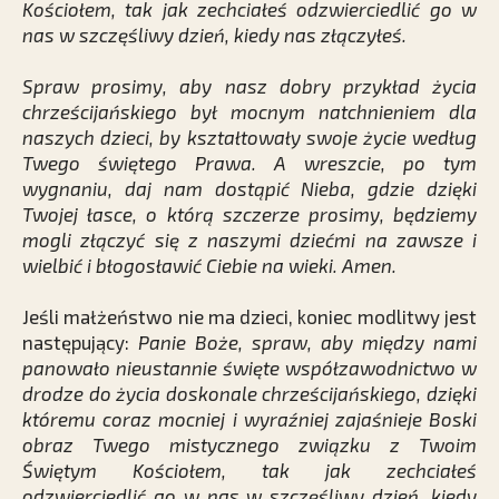
Kościołem, tak jak zechciałeś odzwierciedlić go w
nas w szczęśliwy dzień, kiedy nas złączyłeś.
Spraw prosimy, aby nasz dobry przykład życia
chrześcijańskiego był mocnym natchnieniem dla
naszych dzieci, by kształtowały swoje życie według
Twego świętego Prawa. A wreszcie, po tym
wygnaniu, daj nam dostąpić Nieba, gdzie dzięki
Twojej łasce, o którą szczerze prosimy, będziemy
mogli złączyć się z naszymi dziećmi na zawsze i
wielbić i błogosławić Ciebie na wieki. Amen.
Jeśli małżeństwo nie ma dzieci, koniec modlitwy jest
następujący:
Panie Boże, spraw, aby między nami
panowało nieustannie święte współzawodnictwo w
drodze do życia doskonale chrześcijańskiego, dzięki
któremu coraz mocniej i wyraźniej zajaśnieje Boski
obraz Twego mistycznego związku z Twoim
Świętym Kościołem, tak jak zechciałeś
odzwierciedlić go w nas w szczęśliwy dzień, kiedy