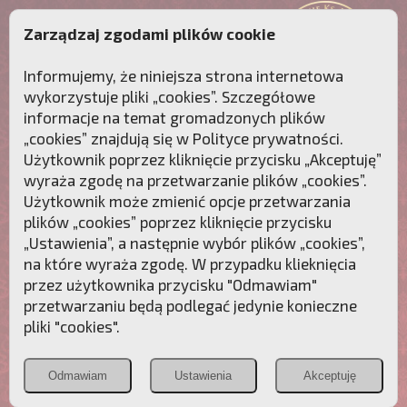
Zarządzaj zgodami plików cookie
Informujemy, że niniejsza strona internetowa
wykorzystuje pliki „cookies”. Szczegółowe
informacje na temat gromadzonych plików
„cookies” znajdują się w
Polityce prywatności
.
Użytkownik poprzez kliknięcie przycisku „Akceptuję”
wyraża zgodę na przetwarzanie plików „cookies”.
Użytkownik może zmienić opcje przetwarzania
plików „cookies” poprzez kliknięcie przycisku
„Ustawienia”, a następnie wybór plików „cookies”,
na które wyraża zgodę. W przypadku klieknięcia
Przebudźmy sumienia Polaków!
przez użytkownika przycisku "Odmawiam"
przetwarzaniu będą podlegać jedynie konieczne
Polonia
Przymierze
PCh24.pl
pliki "cookies".
Christiana
z Maryją
Odmawiam
Ustawienia
Akceptuję
POZNAJ APOSTOLAT FATIMY
WESPRZYJ
NAS