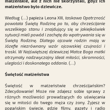
małżeńskie, ale z nich nie skorzystali, gdyż ich
małżeństwo było dziewicze.
Według (…) papieża Leona XIII,
łaskawa Opatrzność
powołała Świętą Rodzinę po to, aby chrześcijanie
wszelkiego stanu i znajdujący się w jakiejkolwiek
sytuacji mieli powód i zachętę do wpatrywania się w
Świętą Rodzinę. Dlatego ojcowie rodzin mają w
Józefie niezrównany wzór ojcowskiej czujności i
troski. W Najświętszej dziewiczej Matce Boga matki
otrzymały nadzwyczajny ideał miłości, skromności,
uległości i doskonałego oddania.
(…)
Świętość małżeństwa
Świętość w małżeństwie chrześcijańskim?
Zdecydowanie! Może nie zdajesz sobie sprawy z
różnych możliwości prowadzących do uświęcania
się w miłości do twego męża czy żony. Żyjesz w
pogańskim świecie, gdzie filmy, gazety i radio