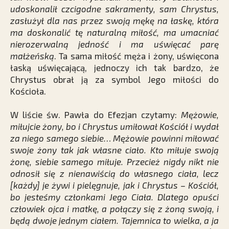
udoskonalił czcigodne sakramenty, sam Chrystus,
zasłużył dla nas przez swoją mękę na łaskę, która
ma doskonalić tę naturalną miłość, ma umacniać
nierozerwalną jedność i ma uświęcać parę
małżeńską
. Ta sama miłość męża i żony, uświęcona
łaską uświęcającą, jednoczy ich tak bardzo, że
Chrystus obrał ją za symbol Jego miłości do
Kościoła.
W liście św. Pawła do Efezjan czytamy:
Mężowie,
miłujcie żony, bo i Chrystus umiłował Kościół i wydał
za niego samego siebie… Mężowie powinni miłować
swoje żony tak jak własne ciało. Kto miłuje swoją
żonę, siebie samego miłuje. Przecież nigdy nikt nie
odnosił się z nienawiścią do własnego ciała, lecz
[każdy] je żywi i pielęgnuje, jak i Chrystus – Kościół,
bo jesteśmy członkami Jego Ciała. Dlatego opuści
człowiek ojca i matkę, a połączy się z żoną swoją, i
będą dwoje jednym ciałem. Tajemnica to wielka, a ja