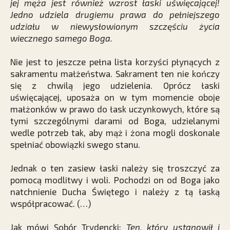
jej męża jest również wzrost łaski uświęcającej!
Jedno udziela drugiemu prawa do pełniejszego
udziału w niewysłowionym szczęściu życia
wiecznego samego Boga.
Nie jest to jeszcze pełna lista korzyści płynących z
sakramentu małżeństwa. Sakrament ten nie kończy
się z chwilą jego udzielenia. Oprócz łaski
uświęcającej, uposaża on w tym momencie oboje
małżonków w prawo do łask uczynkowych, które są
tymi szczególnymi darami od Boga, udzielanymi
wedle potrzeb tak, aby mąż i żona mogli doskonale
spełniać obowiązki swego stanu.
Jednak o ten zasiew łaski należy się troszczyć za
pomocą modlitwy i woli. Pochodzi on od Boga jako
natchnienie Ducha Świętego i należy z tą łaską
współpracować. (…)
Jak mówi Sobór Trydencki:
Ten, który ustanowił i