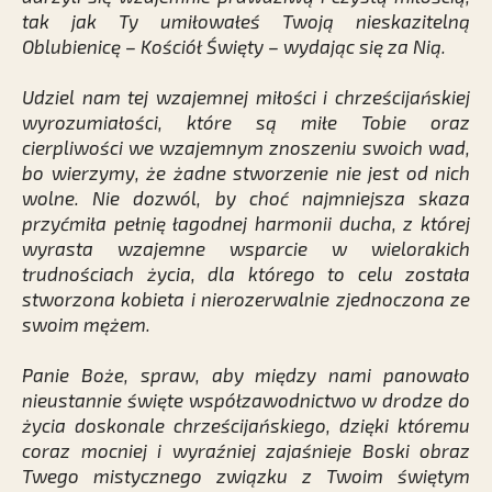
tak jak Ty umiłowałeś Twoją nieskazitelną
Oblubienicę – Kościół Święty – wydając się za Nią.
Udziel nam tej wzajemnej miłości i chrześcijańskiej
wyrozumiałości, które są miłe Tobie oraz
cierpliwości we wzajemnym znoszeniu swoich wad,
bo wierzymy, że żadne stworzenie nie jest od nich
wolne. Nie dozwól, by choć najmniejsza skaza
przyćmiła pełnię łagodnej harmonii ducha, z której
wyrasta wzajemne wsparcie w wielorakich
trudnościach życia, dla którego to celu została
stworzona kobieta i nierozerwalnie zjednoczona ze
swoim mężem.
Panie Boże, spraw, aby między nami panowało
nieustannie święte współzawodnictwo w drodze do
życia doskonale chrześcijańskiego, dzięki któremu
coraz mocniej i wyraźniej zajaśnieje Boski obraz
Twego mistycznego związku z Twoim świętym