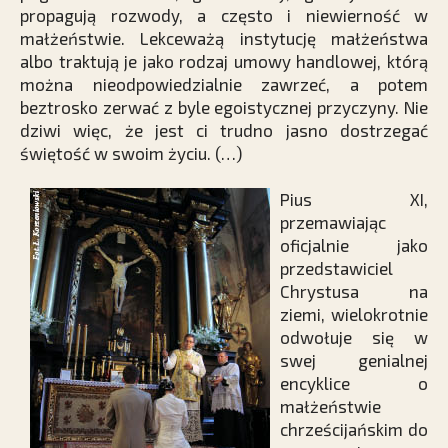
propagują rozwody, a często i niewierność w
małżeństwie. Lekceważą instytucję małżeństwa
albo traktują je jako rodzaj umowy handlowej, którą
można nieodpowiedzialnie zawrzeć, a potem
beztrosko zerwać z byle egoistycznej przyczyny. Nie
dziwi więc, że jest ci trudno jasno dostrzegać
świętość w swoim życiu. (…)
Pius XI,
przemawiając
oficjalnie jako
przedstawiciel
Chrystusa na
ziemi, wielokrotnie
odwołuje się w
swej genialnej
encyklice o
małżeństwie
chrześcijańskim do