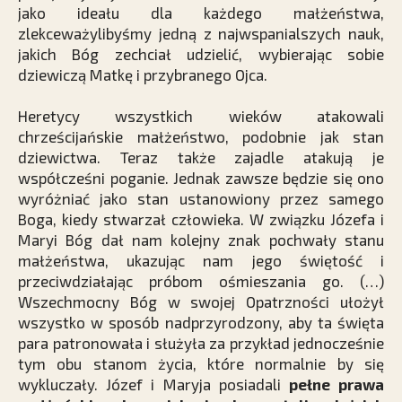
jako ideału dla każdego małżeństwa,
zlekceważylibyśmy jedną z najwspanialszych nauk,
jakich Bóg zechciał udzielić, wybierając sobie
dziewiczą Matkę i przybranego Ojca.
Heretycy wszystkich wieków atakowali
chrześcijańskie małżeństwo, podobnie jak stan
dziewictwa. Teraz także zajadle atakują je
współcześni poganie. Jednak zawsze będzie się ono
wyróżniać jako stan ustanowiony przez samego
Boga, kiedy stwarzał człowieka. W związku Józefa i
Maryi Bóg dał nam kolejny znak pochwały stanu
małżeństwa, ukazując nam jego świętość i
przeciwdziałając próbom ośmieszania go. (…)
Wszechmocny Bóg w swojej Opatrzności ułożył
wszystko w sposób nadprzyrodzony, aby ta święta
para patronowała i służyła za przykład jednocześnie
tym obu stanom życia, które normalnie by się
wykluczały. Józef i Maryja posiadali
pełne prawa