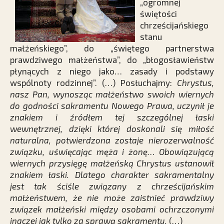
„ogromnej
świętości
chrześcijańskiego
stanu
małżeńskiego”, do „świętego partnerstwa
prawdziwego małżeństwa”, do „błogosławieństw
płynących z niego jako… zasady i podstawy
wspólnoty rodzinnej”. (…) Posłuchajmy:
Chrystus,
nasz Pan, wynosząc małżeństwo swoich wiernych
do godności sakramentu Nowego Prawa, uczynił je
znakiem i źródłem tej szczególnej łaski
wewnętrznej, dzięki której doskonali się miłość
naturalna, potwierdzona zostaje nierozerwalność
związku, uświęcając męża i żonę… Obowiązującą
wiernych przysięgę małżeńską Chrystus ustanowił
znakiem łaski. Dlatego charakter sakramentalny
jest tak ściśle związany z chrześcijańskim
małżeństwem, że nie może zaistnieć prawdziwy
związek małżeński między osobami ochrzczonymi
inaczej jak tylko za sprawą sakramentu.
(…)