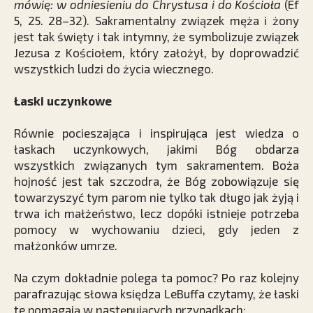
mówię: w odniesieniu do Chrystusa i do Kościoła
(Ef
5, 25. 28–32). Sakramentalny związek męża i żony
jest tak święty i tak intymny, że symbolizuje związek
Jezusa z Kościołem, który założył, by doprowadzić
wszystkich ludzi do życia wiecznego.
Łaski uczynkowe
Równie pocieszająca i inspirująca jest wiedza o
łaskach uczynkowych, jakimi Bóg obdarza
wszystkich związanych tym sakramentem. Boża
hojność jest tak szczodra, że Bóg zobowiązuje się
towarzyszyć tym parom nie tylko tak długo jak żyją i
trwa ich małżeństwo, lecz dopóki istnieje potrzeba
pomocy w wychowaniu dzieci, gdy jeden z
małżonków umrze.
Na czym dokładnie polega ta pomoc? Po raz kolejny
parafrazując słowa księdza LeBuffa czytamy, że łaski
te pomagają w następujących przypadkach: